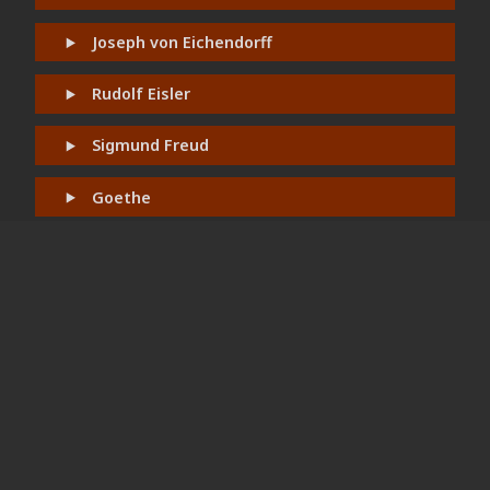
Joseph von Eichendorff
Rudolf Eisler
Sigmund Freud
Goethe
Baltasar Gracián
Neu
Brüder Grimm
Heinrich Heine
Friedrich Hölderlin
Edmund Husserl