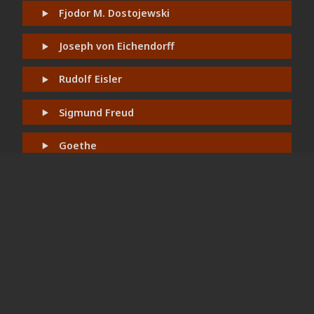
Fjodor M. Dostojewski
Joseph von Eichendorff
Rudolf Eisler
Sigmund Freud
Goethe
Baltasar Gracián
Neu
Brüder Grimm
Heinrich Heine
Friedrich Hölderlin
Edmund Husserl