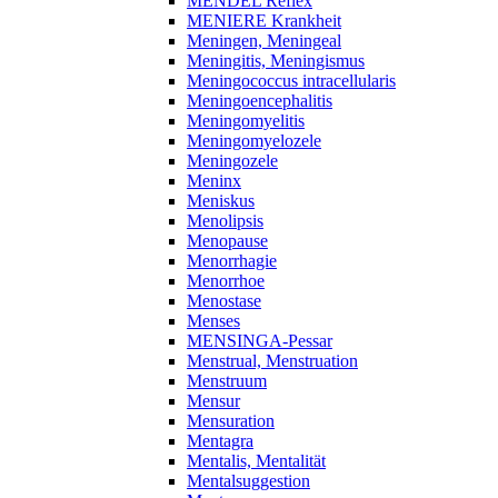
MENDEL Reflex
MENIERE Krankheit
Meningen, Meningeal
Meningitis, Meningismus
Meningococcus intracellularis
Meningoencephalitis
Meningomyelitis
Meningomyelozele
Meningozele
Meninx
Meniskus
Menolipsis
Menopause
Menorrhagie
Menorrhoe
Menostase
Menses
MENSINGA-Pessar
Menstrual, Menstruation
Menstruum
Mensur
Mensuration
Mentagra
Mentalis, Mentalität
Mentalsuggestion