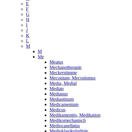
E
F
G
H
I
J
K
L
M
M
Me
Meatus
Mechanotherapie
Meckerstimme
Meconium, Meconismus
Media, Medial
Median
Medianus
Mediastinum
Medicamentum
Medicus
Medikamentös, Medikation
Medikomechanisch
Mediocanellatus
Medioklavikularlinie