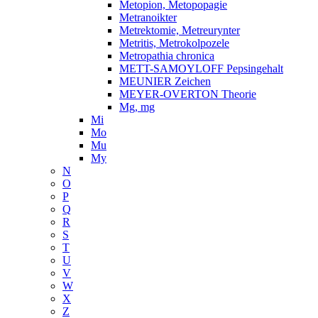
Metopion, Metopopagie
Metranoikter
Metrektomie, Metreurynter
Metritis, Metrokolpozele
Metropathia chronica
METT-SAMOYLOFF Pepsingehalt
MEUNIER Zeichen
MEYER-OVERTON Theorie
Mg, mg
Mi
Mo
Mu
My
N
O
P
Q
R
S
T
U
V
W
X
Z