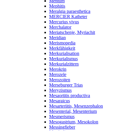
Mentum
Mephitis
Meralgia paraesthetica
MERCIER Katheter
Mercurius vivus
Merchalator
Meriatschenje, Myriachit
Meridian
Merismopedia
Merkfähigkeit
Merkurialisation
Merkurialismus
Merkurialzittern
Merokrin
Merozele
Merozoiten
Merseburger Trias
Meryzismus
Mesaortitis productiva
Mesaraicus
Mesarteriitis, Mesenzephalon
Mesenterial, Mesenterium
Mesmerismus
Mesogastrium, Mesokolon
Messingfieber