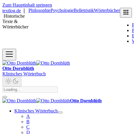
Zum Hauptinhalt springen
Philosophie
Psychologie
Belletristik
Wörterbücher
textlog.de
❘
Historische
Texte &
P
Wörterbücher
P
B
Otto Dornblüth
Klinisches Wörterbuch
Otto Dornblüth
Klinisches Wörterbuch
A
B
C
D