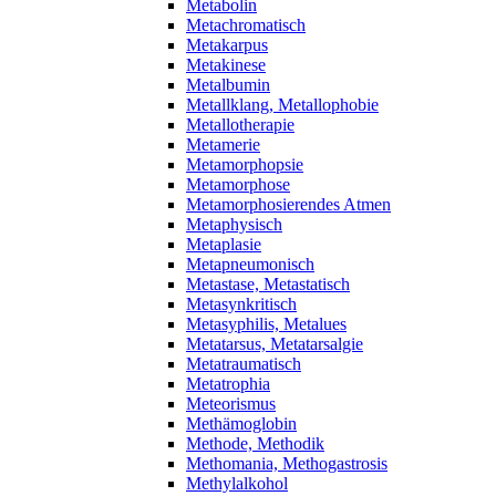
Metabolin
Metachromatisch
Metakarpus
Metakinese
Metalbumin
Metallklang, Metallophobie
Metallotherapie
Metamerie
Metamorphopsie
Metamorphose
Metamorphosierendes Atmen
Metaphysisch
Metaplasie
Metapneumonisch
Metastase, Metastatisch
Metasynkritisch
Metasyphilis, Metalues
Metatarsus, Metatarsalgie
Metatraumatisch
Metatrophia
Meteorismus
Methämoglobin
Methode, Methodik
Methomania, Methogastrosis
Methylalkohol