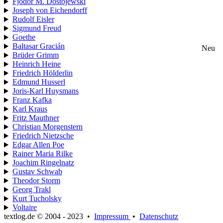
Fjodor M. Dostojewski
Joseph von Eichendorff
Rudolf Eisler
Sigmund Freud
Goethe
Baltasar Gracián
Neu
Brüder Grimm
Heinrich Heine
Friedrich Hölderlin
Edmund Husserl
Joris-Karl Huysmans
Franz Kafka
Karl Kraus
Fritz Mauthner
Christian Morgenstern
Friedrich Nietzsche
Edgar Allen Poe
Rainer Maria Rilke
Joachim Ringelnatz
Gustav Schwab
Theodor Storm
Georg Trakl
Kurt Tucholsky
Voltaire
textlog.de © 2004 - 2023
•
Impressum
•
Datenschutz