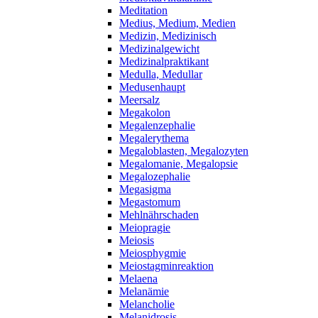
Meditation
Medius, Medium, Medien
Medizin, Medizinisch
Medizinalgewicht
Medizinalpraktikant
Medulla, Medullar
Medusenhaupt
Meersalz
Megakolon
Megalenzephalie
Megalerythema
Megaloblasten, Megalozyten
Megalomanie, Megalopsie
Megalozephalie
Megasigma
Megastomum
Mehlnährschaden
Meiopragie
Meiosis
Meiosphygmie
Meiostagminreaktion
Melaena
Melanämie
Melancholie
Melanidrosis