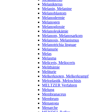
Melanikterus
Melanin, Melanine
Melanoblastom
Melanodermie
Melanogen
Melanoglossie
Melanoleukämie
Melanom, Melanosarkom
Melanosis, Melanismus
Melanotrichia linguae
Melanurie
Melas
Melasma
Meliceris, Melioceris
Melithämie
Meliturie
Melkerknoten, Melkerkrampf
Meloplastik, Meloschisis
MELTZER Verfahren
Melung
Membranaceus
Membrum
Menagoga
Menarche