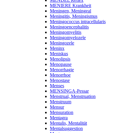
MENDEL Reflex
MENIERE Krankheit
Meningen, Meningeal
Meningitis, Meningismus
Meningococcus intracellularis
Meningoencephalitis
Meningomyelitis
Meningomyelozele
Meningozele
Meninx
Meniskus
Menolipsis
Menopause
Menorrhagie
Menorrhoe
Menostase
Menses
MENSINGA-Pessar
Menstrual, Menstruation
Menstruum
Mensur
Mensuration
Mentagra
Mentalis, Mentalität
Mentalsuggestion