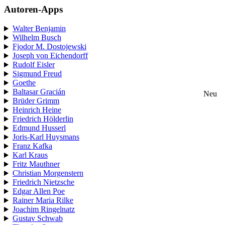
Autoren-Apps
Walter Benjamin
Wilhelm Busch
Fjodor M. Dostojewski
Joseph von Eichendorff
Rudolf Eisler
Sigmund Freud
Goethe
Baltasar Gracián
Neu
Brüder Grimm
Heinrich Heine
Friedrich Hölderlin
Edmund Husserl
Joris-Karl Huysmans
Franz Kafka
Karl Kraus
Fritz Mauthner
Christian Morgenstern
Friedrich Nietzsche
Edgar Allen Poe
Rainer Maria Rilke
Joachim Ringelnatz
Gustav Schwab