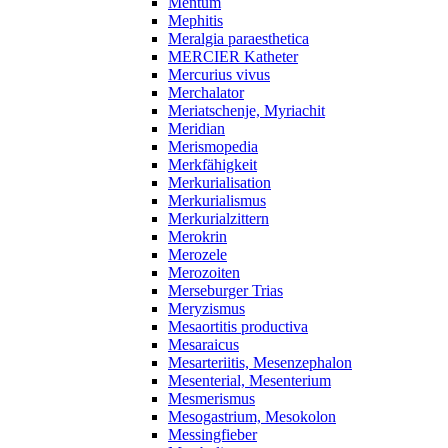
Mentum
Mephitis
Meralgia paraesthetica
MERCIER Katheter
Mercurius vivus
Merchalator
Meriatschenje, Myriachit
Meridian
Merismopedia
Merkfähigkeit
Merkurialisation
Merkurialismus
Merkurialzittern
Merokrin
Merozele
Merozoiten
Merseburger Trias
Meryzismus
Mesaortitis productiva
Mesaraicus
Mesarteriitis, Mesenzephalon
Mesenterial, Mesenterium
Mesmerismus
Mesogastrium, Mesokolon
Messingfieber