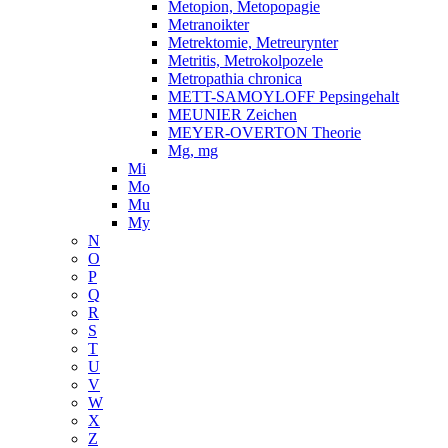
Metopion, Metopopagie
Metranoikter
Metrektomie, Metreurynter
Metritis, Metrokolpozele
Metropathia chronica
METT-SAMOYLOFF Pepsingehalt
MEUNIER Zeichen
MEYER-OVERTON Theorie
Mg, mg
Mi
Mo
Mu
My
N
O
P
Q
R
S
T
U
V
W
X
Z