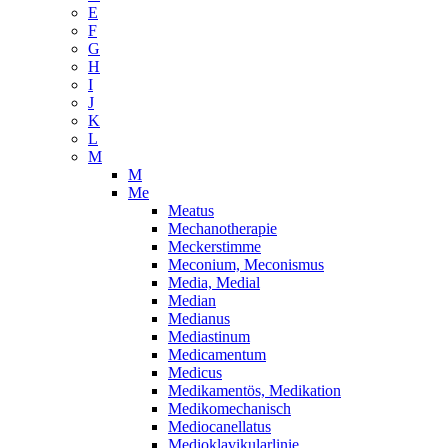
E
F
G
H
I
J
K
L
M
M
Me
Meatus
Mechanotherapie
Meckerstimme
Meconium, Meconismus
Media, Medial
Median
Medianus
Mediastinum
Medicamentum
Medicus
Medikamentös, Medikation
Medikomechanisch
Mediocanellatus
Medioklavikularlinie