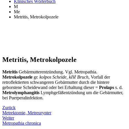
Klinisches Wörterbuch
M
Me
Metritis, Metrokolpozele
Metritis, Metrokolpozele
Metritis
Gebärmutterentzündung. Vgl. Metropathia.
Metrokolpozele
g
r. kolpos Scheide, kêlê Bruch
, Vorfall der
retroflektierten schwangeren Gebärmutter durch die hintere
geborstene Scheidewand oder bei Erhaltung dieser =
Prolaps
s. d.
Metrolymphangitis
Lymphgefäßentzündung um die Gebärmutter,
bei Puerperalinfektion.
Zurück
Metrektomie, Metreurynter
Weiter
Metropathia chronica