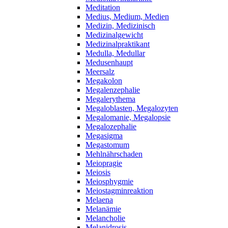
Meditation
Medius, Medium, Medien
Medizin, Medizinisch
Medizinalgewicht
Medizinalpraktikant
Medulla, Medullar
Medusenhaupt
Meersalz
Megakolon
Megalenzephalie
Megalerythema
Megaloblasten, Megalozyten
Megalomanie, Megalopsie
Megalozephalie
Megasigma
Megastomum
Mehlnährschaden
Meiopragie
Meiosis
Meiosphygmie
Meiostagminreaktion
Melaena
Melanämie
Melancholie
Melanidrosis