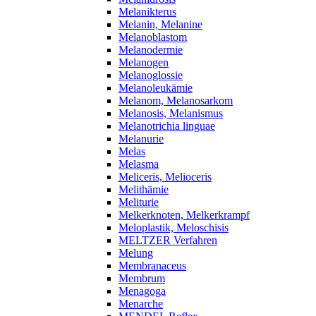
Melanikterus
Melanin, Melanine
Melanoblastom
Melanodermie
Melanogen
Melanoglossie
Melanoleukämie
Melanom, Melanosarkom
Melanosis, Melanismus
Melanotrichia linguae
Melanurie
Melas
Melasma
Meliceris, Melioceris
Melithämie
Meliturie
Melkerknoten, Melkerkrampf
Meloplastik, Meloschisis
MELTZER Verfahren
Melung
Membranaceus
Membrum
Menagoga
Menarche