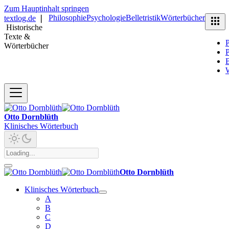
Zum Hauptinhalt springen
Philosophie
Psychologie
Belletristik
Wörterbücher
textlog.de
❘
Historische
Texte &
P
Wörterbücher
P
B
Otto Dornblüth
Klinisches Wörterbuch
Otto Dornblüth
Klinisches Wörterbuch
A
B
C
D