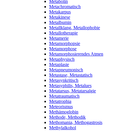
Metabolin
Metachromatisch
Metakarpus
Metakinese
Metalbumin
Metallklang, Metallophobie
Metallotherapie
Metamerie
Metamorphopsie
Metamorphose
Metamorphosierendes Atmen
Metaphysisch
Metaplasie
Metapneumonisch
Metastase, Metastatisch
Metasynkritisch
Metasyphilis, Metalues
Metatarsus, Metatarsalgie
Metatraumatisch
Metatrophia
Meteorismus
Methämoglobin
Methode, Methodik
Methomania, Methogastrosis
Methylalkohol