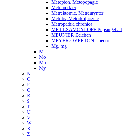
Metopion, Metopopagie
Metranoikter
Metrektomie, Metreurynter
Metritis, Metrokolpozele
Metropathia chronica
METT-SAMOYLOFF Pepsingehalt
MEUNIER Zeichen
MEYER-OVERTON Theorie
Mg, mg
Mi
Mo
Mu
My
N
O
P
Q
R
S
T
U
V
W
X
Z