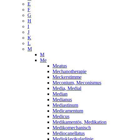
E
F
G
H
I
J
K
L
M
M
Me
Meatus
Mechanotherapie
Meckerstimme
Meconium, Meconismus
Media, Medial
Median
Medianus
Mediastinum
Medicamentum
Medicus
Medikamentös, Medikation
Medikomechanisch
Mediocanellatus
Medioklavikularlinie