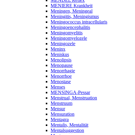
MENDEL Reflex
MENIERE Krankheit
Meningen, Meningeal
Meningitis, Meningismus
Meningococcus intracellularis
Meningoencephalitis
Meningomyelitis
Meningomyelozele
Meningozele
Meninx
Meniskus
Menolipsis
Menopause
Menorrhagie
Menorrhoe
Menostase
Menses
MENSINGA-Pessar
Menstrual, Menstruation
Menstruum
Mensur
Mensuration
Mentagra
Mentalis, Mentalität
Mentalsuggestion