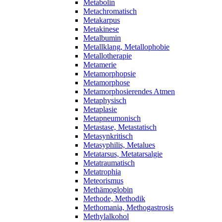
Metabolin
Metachromatisch
Metakarpus
Metakinese
Metalbumin
Metallklang, Metallophobie
Metallotherapie
Metamerie
Metamorphopsie
Metamorphose
Metamorphosierendes Atmen
Metaphysisch
Metaplasie
Metapneumonisch
Metastase, Metastatisch
Metasynkritisch
Metasyphilis, Metalues
Metatarsus, Metatarsalgie
Metatraumatisch
Metatrophia
Meteorismus
Methämoglobin
Methode, Methodik
Methomania, Methogastrosis
Methylalkohol