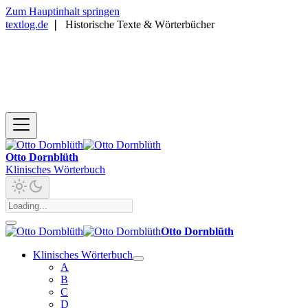
Zum Hauptinhalt springen
textlog.de
❘
Historische Texte & Wörterbücher
Otto Dornblüth
Klinisches Wörterbuch
Otto Dornblüth
Klinisches Wörterbuch
A
B
C
D