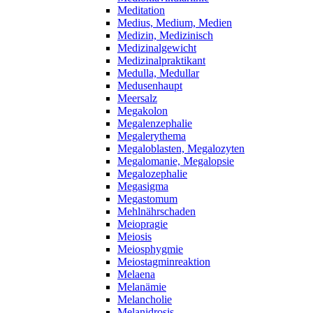
Meditation
Medius, Medium, Medien
Medizin, Medizinisch
Medizinalgewicht
Medizinalpraktikant
Medulla, Medullar
Medusenhaupt
Meersalz
Megakolon
Megalenzephalie
Megalerythema
Megaloblasten, Megalozyten
Megalomanie, Megalopsie
Megalozephalie
Megasigma
Megastomum
Mehlnährschaden
Meiopragie
Meiosis
Meiosphygmie
Meiostagminreaktion
Melaena
Melanämie
Melancholie
Melanidrosis