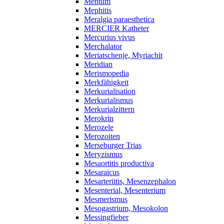
Mentum
Mephitis
Meralgia paraesthetica
MERCIER Katheter
Mercurius vivus
Merchalator
Meriatschenje, Myriachit
Meridian
Merismopedia
Merkfähigkeit
Merkurialisation
Merkurialismus
Merkurialzittern
Merokrin
Merozele
Merozoiten
Merseburger Trias
Meryzismus
Mesaortitis productiva
Mesaraicus
Mesarteriitis, Mesenzephalon
Mesenterial, Mesenterium
Mesmerismus
Mesogastrium, Mesokolon
Messingfieber