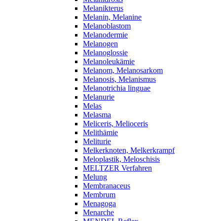
Melanikterus
Melanin, Melanine
Melanoblastom
Melanodermie
Melanogen
Melanoglossie
Melanoleukämie
Melanom, Melanosarkom
Melanosis, Melanismus
Melanotrichia linguae
Melanurie
Melas
Melasma
Meliceris, Melioceris
Melithämie
Meliturie
Melkerknoten, Melkerkrampf
Meloplastik, Meloschisis
MELTZER Verfahren
Melung
Membranaceus
Membrum
Menagoga
Menarche