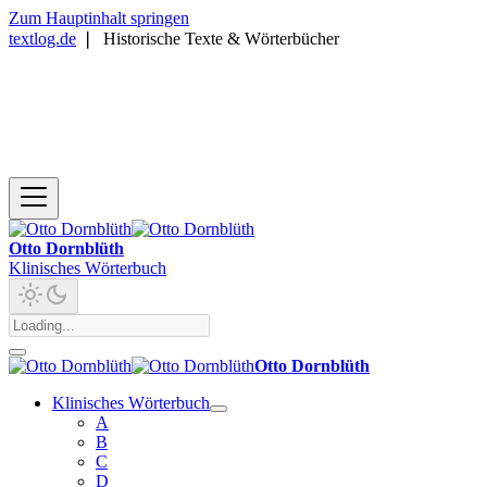
Zum Hauptinhalt springen
textlog.de
❘
Historische Texte & Wörterbücher
Otto Dornblüth
Klinisches Wörterbuch
Otto Dornblüth
Klinisches Wörterbuch
A
B
C
D