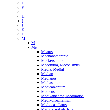
E
F
G
H
I
J
K
L
M
M
Me
Meatus
Mechanotherapie
Meckerstimme
Meconium, Meconismus
Media, Medial
Median
Medianus
Mediastinum
Medicamentum
Medicus
Medikamentös, Medikation
Medikomechanisch
Mediocanellatus
Medioklavikularlinie