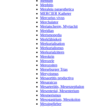
Mentum
Mephitis
Meralgia paraesthetica
MERCIER Katheter
Mercurius vivus
Merchalator
Meriatschenje, Myriachit
Meridian
Merismopedia
Merkfähigkeit
Merkurialisation
Merkurialismus
Merkurialzittern
Merokrin
Merozele
Merozoiten
Merseburger Trias
Meryzismus
Mesaortitis productiva
Mesaraicus
Mesarteriitis, Mesenzephalon
Mesenterial, Mesenterium
Mesmerismus
Mesogastrium, Mesokolon
Messingfieber