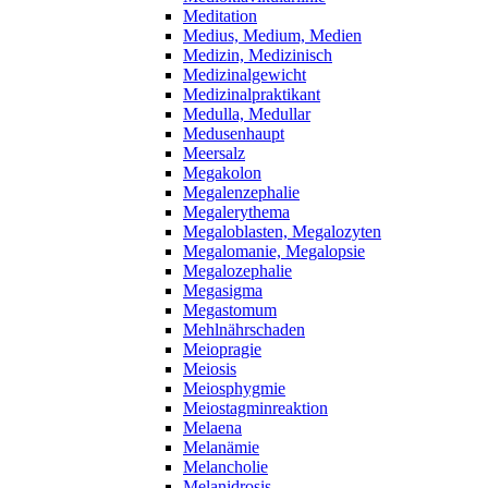
Meditation
Medius, Medium, Medien
Medizin, Medizinisch
Medizinalgewicht
Medizinalpraktikant
Medulla, Medullar
Medusenhaupt
Meersalz
Megakolon
Megalenzephalie
Megalerythema
Megaloblasten, Megalozyten
Megalomanie, Megalopsie
Megalozephalie
Megasigma
Megastomum
Mehlnährschaden
Meiopragie
Meiosis
Meiosphygmie
Meiostagminreaktion
Melaena
Melanämie
Melancholie
Melanidrosis