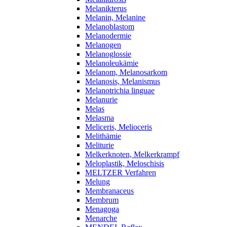
Melanikterus
Melanin, Melanine
Melanoblastom
Melanodermie
Melanogen
Melanoglossie
Melanoleukämie
Melanom, Melanosarkom
Melanosis, Melanismus
Melanotrichia linguae
Melanurie
Melas
Melasma
Meliceris, Melioceris
Melithämie
Meliturie
Melkerknoten, Melkerkrampf
Meloplastik, Meloschisis
MELTZER Verfahren
Melung
Membranaceus
Membrum
Menagoga
Menarche