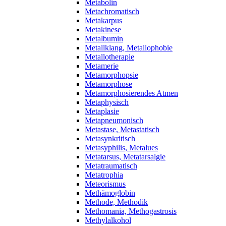
Metabolin
Metachromatisch
Metakarpus
Metakinese
Metalbumin
Metallklang, Metallophobie
Metallotherapie
Metamerie
Metamorphopsie
Metamorphose
Metamorphosierendes Atmen
Metaphysisch
Metaplasie
Metapneumonisch
Metastase, Metastatisch
Metasynkritisch
Metasyphilis, Metalues
Metatarsus, Metatarsalgie
Metatraumatisch
Metatrophia
Meteorismus
Methämoglobin
Methode, Methodik
Methomania, Methogastrosis
Methylalkohol