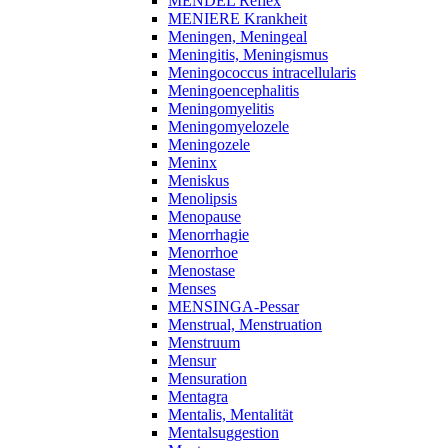
MENDEL Reflex
MENIERE Krankheit
Meningen, Meningeal
Meningitis, Meningismus
Meningococcus intracellularis
Meningoencephalitis
Meningomyelitis
Meningomyelozele
Meningozele
Meninx
Meniskus
Menolipsis
Menopause
Menorrhagie
Menorrhoe
Menostase
Menses
MENSINGA-Pessar
Menstrual, Menstruation
Menstruum
Mensur
Mensuration
Mentagra
Mentalis, Mentalität
Mentalsuggestion