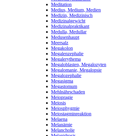
Meditation
Medius, Medium, Medien
Medizin, Medizinisch
Medizinalgewicht
Medizinalpraktikant
Medulla, Medullar
Medusenhaupt
Meersalz
Megakolon
Megalenzephalie
Megalerythema
Megaloblasten, Megalozyten
Megalomanie, Megalopsie
Megalozephalie
Megasigma
Megastomum
Mehlnährschaden
Meiopragie
Meiosis
Meiosphygmie
Meiostagminreaktion
Melaena
Melanämie
Melancholie
Melanidrosis