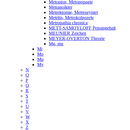
Metopion, Metopopagie
Metranoikter
Metrektomie, Metreurynter
Metritis, Metrokolpozele
Metropathia chronica
METT-SAMOYLOFF Pepsingehalt
MEUNIER Zeichen
MEYER-OVERTON Theorie
Mg, mg
Mi
Mo
Mu
My
N
O
P
Q
R
S
T
U
V
W
X
Z