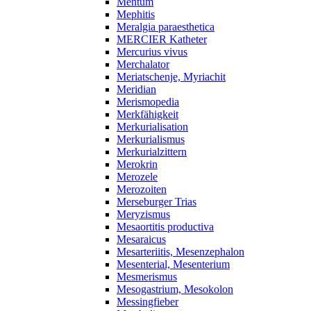
Mentum
Mephitis
Meralgia paraesthetica
MERCIER Katheter
Mercurius vivus
Merchalator
Meriatschenje, Myriachit
Meridian
Merismopedia
Merkfähigkeit
Merkurialisation
Merkurialismus
Merkurialzittern
Merokrin
Merozele
Merozoiten
Merseburger Trias
Meryzismus
Mesaortitis productiva
Mesaraicus
Mesarteriitis, Mesenzephalon
Mesenterial, Mesenterium
Mesmerismus
Mesogastrium, Mesokolon
Messingfieber