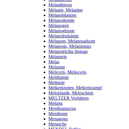
Melanikterus
Melanin, Melanine
Melanoblastom
Melanodermie
Melanogen
Melanoglossie
Melanoleukämie
Melanom, Melanosarkom
Melanosis, Melanismus
Melanotrichia linguae
Melanurie
Melas
Melasma
Meliceris, Melioceris
Melithämie
Meliturie
Melkerknoten, Melkerkrampf
Meloplastik, Meloschisis
MELTZER Verfahren
Melung
Membranaceus
Membrum
Menagoga
Menarche