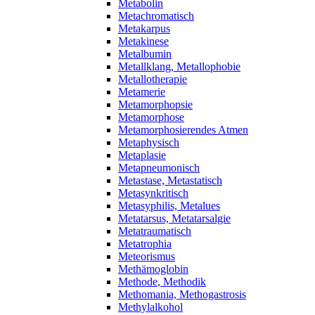
Metabolin
Metachromatisch
Metakarpus
Metakinese
Metalbumin
Metallklang, Metallophobie
Metallotherapie
Metamerie
Metamorphopsie
Metamorphose
Metamorphosierendes Atmen
Metaphysisch
Metaplasie
Metapneumonisch
Metastase, Metastatisch
Metasynkritisch
Metasyphilis, Metalues
Metatarsus, Metatarsalgie
Metatraumatisch
Metatrophia
Meteorismus
Methämoglobin
Methode, Methodik
Methomania, Methogastrosis
Methylalkohol