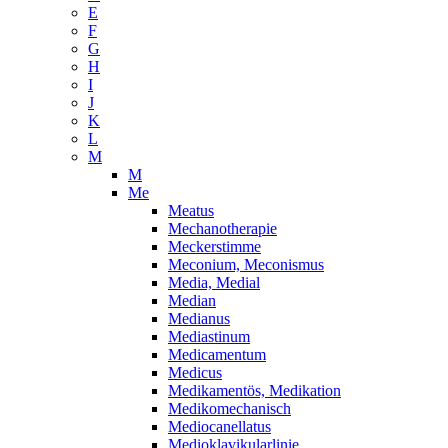
E
F
G
H
I
J
K
L
M
M
Me
Meatus
Mechanotherapie
Meckerstimme
Meconium, Meconismus
Media, Medial
Median
Medianus
Mediastinum
Medicamentum
Medicus
Medikamentös, Medikation
Medikomechanisch
Mediocanellatus
Medioklavikularlinie