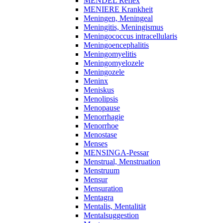
MENDEL Reflex
MENIERE Krankheit
Meningen, Meningeal
Meningitis, Meningismus
Meningococcus intracellularis
Meningoencephalitis
Meningomyelitis
Meningomyelozele
Meningozele
Meninx
Meniskus
Menolipsis
Menopause
Menorrhagie
Menorrhoe
Menostase
Menses
MENSINGA-Pessar
Menstrual, Menstruation
Menstruum
Mensur
Mensuration
Mentagra
Mentalis, Mentalität
Mentalsuggestion