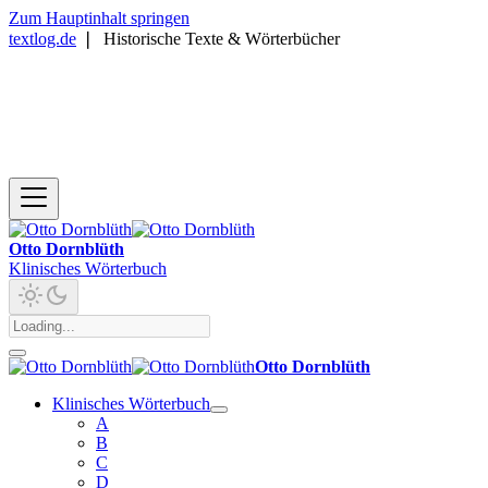
Zum Hauptinhalt springen
textlog.de
❘
Historische Texte & Wörterbücher
Otto Dornblüth
Klinisches Wörterbuch
Otto Dornblüth
Klinisches Wörterbuch
A
B
C
D