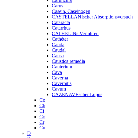
Caruncula
Carus
Casein, Caseinogen
CASTELLANIscher Absorptionsversuch
Cataracta
Catarrhus
CATHELINs Verfahren
Cathéter
Cauda
Caudal
Causa
Caustica remedia
Cauterium
Cava
Caverna
Cavernitis
Cavum
CAZENAVEscher Lupus
Ce
Ch
Ci
Co
Cr
Cu
D