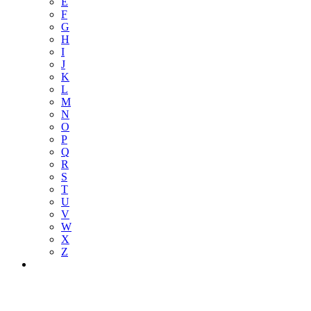
E
F
G
H
I
J
K
L
M
N
O
P
Q
R
S
T
U
V
W
X
Z