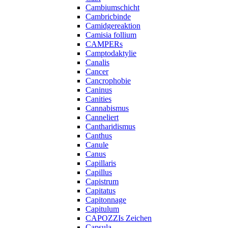
Cambiumschicht
Cambricbinde
Camidgereaktion
Camisia follium
CAMPERs
Camptodaktylie
Canalis
Cancer
Cancrophobie
Caninus
Canities
Cannabismus
Canneliert
Cantharidismus
Canthus
Canule
Canus
Capillaris
Capillus
Capistrum
Capitatus
Capitonnage
Capitulum
CAPOZZIs Zeichen
Capsula