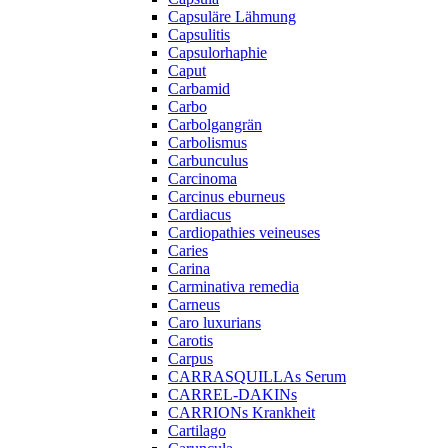
Capsuläre Lähmung
Capsulitis
Capsulorhaphie
Caput
Carbamid
Carbo
Carbolgangrän
Carbolismus
Carbunculus
Carcinoma
Carcinus eburneus
Cardiacus
Cardiopathies veineuses
Caries
Carina
Carminativa remedia
Carneus
Caro luxurians
Carotis
Carpus
CARRASQUILLAs Serum
CARREL-DAKINs
CARRIONs Krankheit
Cartilago