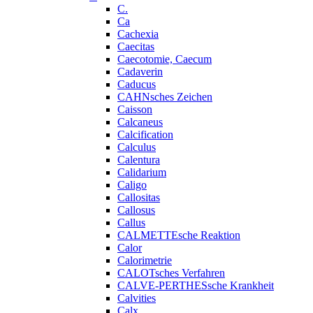
C.
Ca
Cachexia
Caecitas
Caecotomie, Caecum
Cadaverin
Caducus
CAHNsches Zeichen
Caisson
Calcaneus
Calcification
Calculus
Calentura
Calidarium
Caligo
Callositas
Callosus
Callus
CALMETTEsche Reaktion
Calor
Calorimetrie
CALOTsches Verfahren
CALVE-PERTHESsche Krankheit
Calvities
Calx