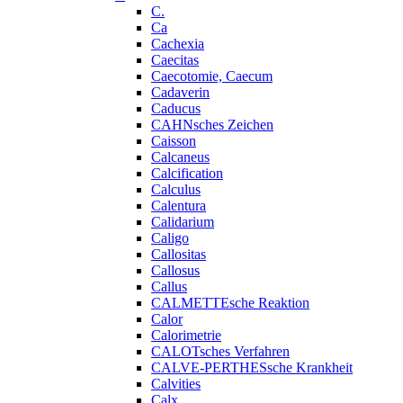
C.
Ca
Cachexia
Caecitas
Caecotomie, Caecum
Cadaverin
Caducus
CAHNsches Zeichen
Caisson
Calcaneus
Calcification
Calculus
Calentura
Calidarium
Caligo
Callositas
Callosus
Callus
CALMETTEsche Reaktion
Calor
Calorimetrie
CALOTsches Verfahren
CALVE-PERTHESsche Krankheit
Calvities
Calx