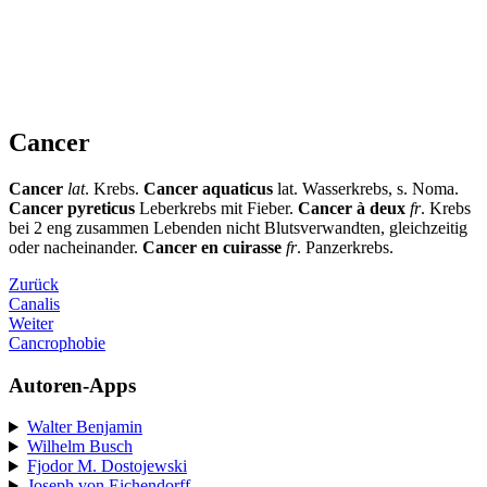
Cancer
Cancer
lat
. Krebs.
Cancer aquaticus
lat. Wasserkrebs, s. Noma.
Cancer pyreticus
Leberkrebs mit Fieber.
Cancer à deux
fr
. Krebs
bei 2 eng zusammen Lebenden nicht Blutsverwandten, gleichzeitig
oder nacheinander.
Cancer en cuirasse
fr
. Panzerkrebs.
Zurück
Canalis
Weiter
Cancrophobie
Autoren-Apps
Walter Benjamin
Wilhelm Busch
Fjodor M. Dostojewski
Joseph von Eichendorff