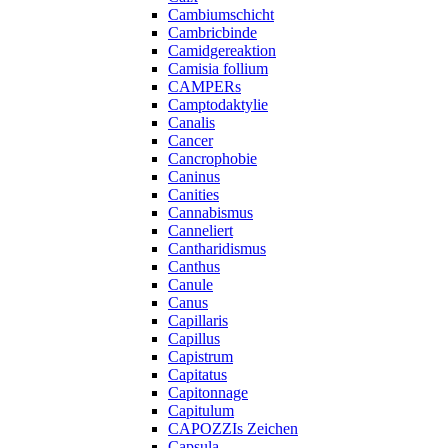
Cambiumschicht
Cambricbinde
Camidgereaktion
Camisia follium
CAMPERs
Camptodaktylie
Canalis
Cancer
Cancrophobie
Caninus
Canities
Cannabismus
Canneliert
Cantharidismus
Canthus
Canule
Canus
Capillaris
Capillus
Capistrum
Capitatus
Capitonnage
Capitulum
CAPOZZIs Zeichen
Capsula