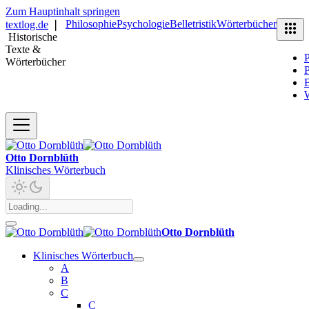
Zum Hauptinhalt springen
Philosophie
Psychologie
Belletristik
Wörterbücher
textlog.de
❘
Historische
Texte &
P
Wörterbücher
P
B
Otto Dornblüth
Klinisches Wörterbuch
Otto Dornblüth
Klinisches Wörterbuch
A
B
C
C