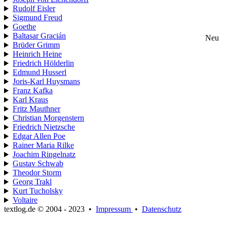
Rudolf Eisler
Sigmund Freud
Goethe
Baltasar Gracián
Neu
Brüder Grimm
Heinrich Heine
Friedrich Hölderlin
Edmund Husserl
Joris-Karl Huysmans
Franz Kafka
Karl Kraus
Fritz Mauthner
Christian Morgenstern
Friedrich Nietzsche
Edgar Allen Poe
Rainer Maria Rilke
Joachim Ringelnatz
Gustav Schwab
Theodor Storm
Georg Trakl
Kurt Tucholsky
Voltaire
textlog.de © 2004 - 2023
•
Impressum
•
Datenschutz