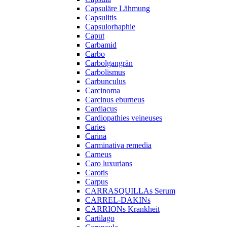
Capsuläre Lähmung
Capsulitis
Capsulorhaphie
Caput
Carbamid
Carbo
Carbolgangrän
Carbolismus
Carbunculus
Carcinoma
Carcinus eburneus
Cardiacus
Cardiopathies veineuses
Caries
Carina
Carminativa remedia
Carneus
Caro luxurians
Carotis
Carpus
CARRASQUILLAs Serum
CARREL-DAKINs
CARRIONs Krankheit
Cartilago