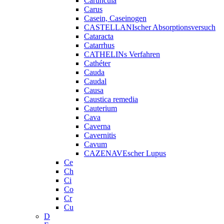
Caruncula
Carus
Casein, Caseinogen
CASTELLANIscher Absorptionsversuch
Cataracta
Catarrhus
CATHELINs Verfahren
Cathéter
Cauda
Caudal
Causa
Caustica remedia
Cauterium
Cava
Caverna
Cavernitis
Cavum
CAZENAVEscher Lupus
Ce
Ch
Ci
Co
Cr
Cu
D