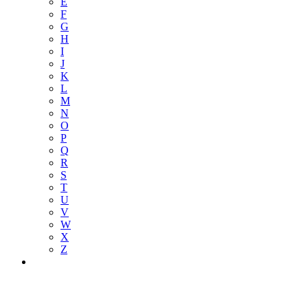
E
F
G
H
I
J
K
L
M
N
O
P
Q
R
S
T
U
V
W
X
Z