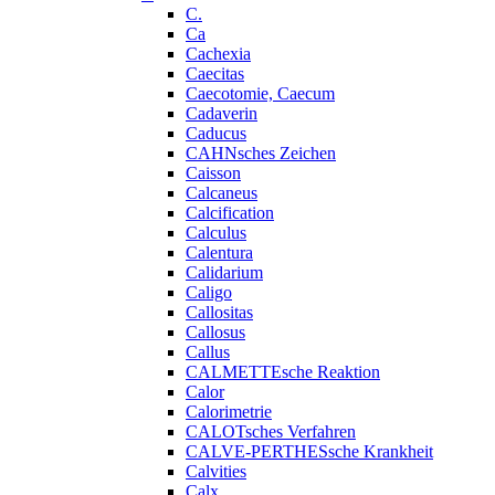
C.
Ca
Cachexia
Caecitas
Caecotomie, Caecum
Cadaverin
Caducus
CAHNsches Zeichen
Caisson
Calcaneus
Calcification
Calculus
Calentura
Calidarium
Caligo
Callositas
Callosus
Callus
CALMETTEsche Reaktion
Calor
Calorimetrie
CALOTsches Verfahren
CALVE-PERTHESsche Krankheit
Calvities
Calx