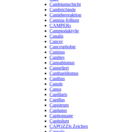
Cambiumschicht
Cambricbinde
Camidgereaktion
Camisia follium
CAMPERs
Camptodaktylie
Canalis
Cancer
Cancrophobie
Caninus
Canities
Cannabismus
Canneliert
Cantharidismus
Canthus
Canule
Canus
Capillaris
Capillus
Capistrum
Capitatus
Capitonnage
Capitulum
CAPOZZIs Zeichen
Capsula