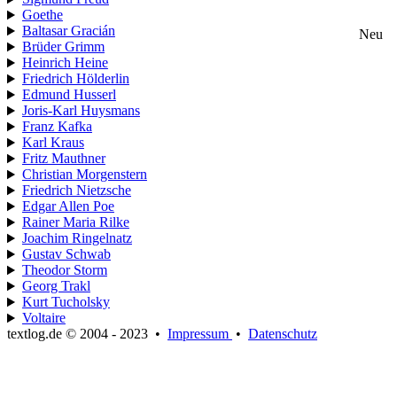
Goethe
Baltasar Gracián
Neu
Brüder Grimm
Heinrich Heine
Friedrich Hölderlin
Edmund Husserl
Joris-Karl Huysmans
Franz Kafka
Karl Kraus
Fritz Mauthner
Christian Morgenstern
Friedrich Nietzsche
Edgar Allen Poe
Rainer Maria Rilke
Joachim Ringelnatz
Gustav Schwab
Theodor Storm
Georg Trakl
Kurt Tucholsky
Voltaire
textlog.de © 2004 - 2023
•
Impressum
•
Datenschutz