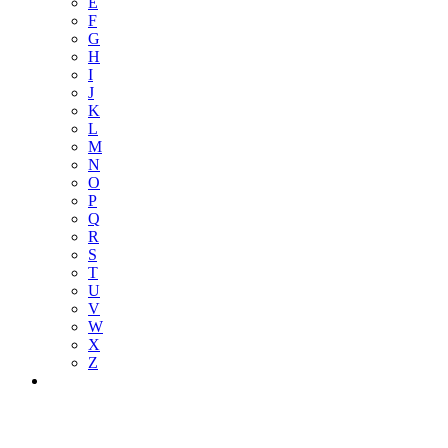
E
F
G
H
I
J
K
L
M
N
O
P
Q
R
S
T
U
V
W
X
Z