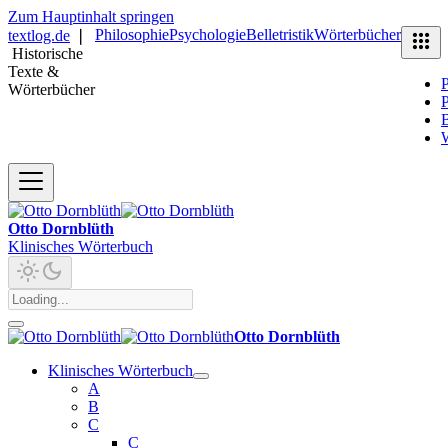
Zum Hauptinhalt springen
Philosophie
Psychologie
Belletristik
Wörterbücher
textlog.de
❘
Historische
Texte &
P
Wörterbücher
P
B
Otto Dornblüth
Klinisches Wörterbuch
Otto Dornblüth
Klinisches Wörterbuch
A
B
C
C