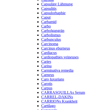
Capsuläre Lähmung
Capsulitis
Capsulorhaphie
Caput
Carbamid
Carbo
Carbolgangrän
Carbolismus
Carbunculus
Carcinoma
Carcinus eburneus
Cardiacus
Cardiopathies veineuses
Caries
Carina
Carminativa remedia
Carneus
Caro luxurians
Carotis
Carpus
CARRASQUILLAs Serum
CARREL-DAKINs
CARRIONs Krankheit
Cartilago