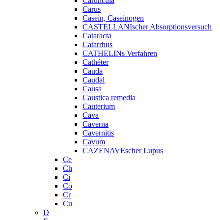
Caruncula
Carus
Casein, Caseinogen
CASTELLANIscher Absorptionsversuch
Cataracta
Catarrhus
CATHELINs Verfahren
Cathéter
Cauda
Caudal
Causa
Caustica remedia
Cauterium
Cava
Caverna
Cavernitis
Cavum
CAZENAVEscher Lupus
Ce
Ch
Ci
Co
Cr
Cu
D