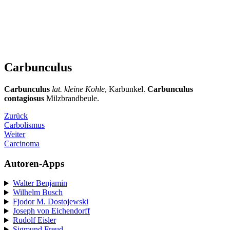
Carbunculus
Carbunculus
lat. kleine Kohle
, Karbunkel.
Carbunculus
contagiosus
Milzbrandbeule.
Zurück
Carbolismus
Weiter
Carcinoma
Autoren-Apps
Walter Benjamin
Wilhelm Busch
Fjodor M. Dostojewski
Joseph von Eichendorff
Rudolf Eisler
Sigmund Freud