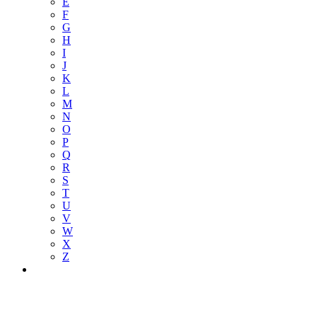
E
F
G
H
I
J
K
L
M
N
O
P
Q
R
S
T
U
V
W
X
Z