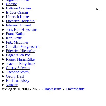
Goethe
Baltasar Gracián
Neu
Brüder Grimm
Heinrich Heine
Friedrich Hölderlin
Edmund Husserl
Joris-Karl Huysmans
Franz Kafka
Karl Kraus
Fritz Mauthner
Christian Morgenstern
Friedrich Nietzsche
Edgar Allen Poe
Rainer Maria Rilke
Joachim Ringelnatz
Gustav Schwab
Theodor Storm
Georg Trakl
Kurt Tucholsky
Voltaire
textlog.de © 2004 - 2023
•
Impressum
•
Datenschutz