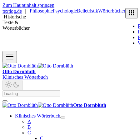
Zum Hauptinhalt springen
Philosophie
Psychologie
Belletristik
Wörterbücher
textlog.de
❘
Historische
Texte &
P
Wörterbücher
P
B
Otto Dornblüth
Klinisches Wörterbuch
Otto Dornblüth
Klinisches Wörterbuch
A
B
C
C