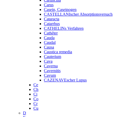
Caruncula
Carus
Casein, Caseinogen
CASTELLANIscher Absorptionsversuch
Cataracta
Catarrhus
CATHELINs Verfahren
Cathéter
Cauda
Caudal
Causa
Caustica remedia
Cauterium
Cava
Caverna
Cavernitis
Cavum
CAZENAVEscher Lupus
Ce
Ch
Ci
Co
Cr
Cu
D