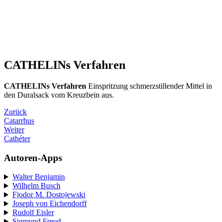
CATHELINs Verfahren
CATHELINs Verfahren
Einspritzung schmerzstillender Mittel in
den Duralsack vom Kreuzbein aus.
Zurück
Catarrhus
Weiter
Cathéter
Autoren-Apps
Walter Benjamin
Wilhelm Busch
Fjodor M. Dostojewski
Joseph von Eichendorff
Rudolf Eisler
Sigmund Freud