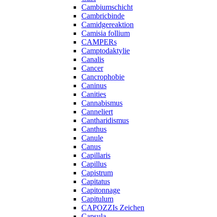
Cambiumschicht
Cambricbinde
Camidgereaktion
Camisia follium
CAMPERs
Camptodaktylie
Canalis
Cancer
Cancrophobie
Caninus
Canities
Cannabismus
Canneliert
Cantharidismus
Canthus
Canule
Canus
Capillaris
Capillus
Capistrum
Capitatus
Capitonnage
Capitulum
CAPOZZIs Zeichen
Capsula