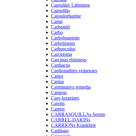
Capsuläre Lähmung
Capsulitis
Capsulorhaphie
Caput
Carbamid
Carbo
Carbolgangrän
Carbolismus
Carbunculus
Carcinoma
Carcinus eburneus
Cardiacus
Cardiopathies veineuses
Caries
Carina
Carminativa remedia
Carneus
Caro luxurians
Carotis
Carpus
CARRASQUILLAs Serum
CARREL-DAKINs
CARRIONs Krankheit
Cartilago