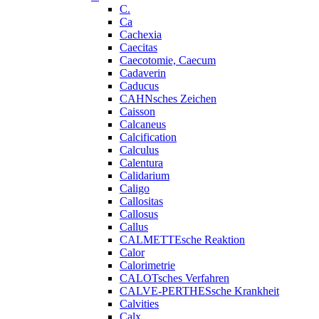
C.
Ca
Cachexia
Caecitas
Caecotomie, Caecum
Cadaverin
Caducus
CAHNsches Zeichen
Caisson
Calcaneus
Calcification
Calculus
Calentura
Calidarium
Caligo
Callositas
Callosus
Callus
CALMETTEsche Reaktion
Calor
Calorimetrie
CALOTsches Verfahren
CALVE-PERTHESsche Krankheit
Calvities
Calx