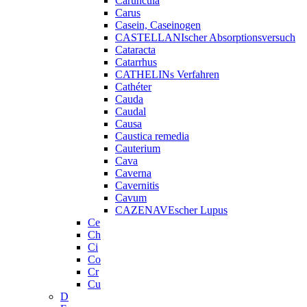
Caruncula
Carus
Casein, Caseinogen
CASTELLANIscher Absorptionsversuch
Cataracta
Catarrhus
CATHELINs Verfahren
Cathéter
Cauda
Caudal
Causa
Caustica remedia
Cauterium
Cava
Caverna
Cavernitis
Cavum
CAZENAVEscher Lupus
Ce
Ch
Ci
Co
Cr
Cu
D