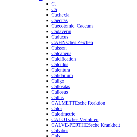
C.
Ca
Cachexia
Caecitas
Caecotomie, Caecum
Cadaverin
Caducus
CAHNsches Zeichen
Caisson
Calcaneus
Calcification
Calculus
Calentura
Calidarium
Caligo
Callositas
Callosus
Callus
CALMETTEsche Reaktion
Calor
Calorimetrie
CALOTsches Verfahren
CALVE-PERTHESsche Krankheit
Calvities
Calx