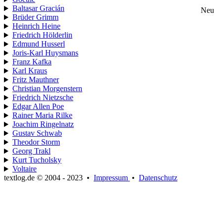
Baltasar Gracián
Neu
Brüder Grimm
Heinrich Heine
Friedrich Hölderlin
Edmund Husserl
Joris-Karl Huysmans
Franz Kafka
Karl Kraus
Fritz Mauthner
Christian Morgenstern
Friedrich Nietzsche
Edgar Allen Poe
Rainer Maria Rilke
Joachim Ringelnatz
Gustav Schwab
Theodor Storm
Georg Trakl
Kurt Tucholsky
Voltaire
textlog.de © 2004 - 2023
•
Impressum
•
Datenschutz