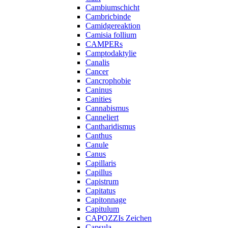
Cambiumschicht
Cambricbinde
Camidgereaktion
Camisia follium
CAMPERs
Camptodaktylie
Canalis
Cancer
Cancrophobie
Caninus
Canities
Cannabismus
Canneliert
Cantharidismus
Canthus
Canule
Canus
Capillaris
Capillus
Capistrum
Capitatus
Capitonnage
Capitulum
CAPOZZIs Zeichen
Capsula