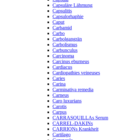
Capsuläre Lähmung
Capsulitis
Capsulorhaphie
Caput
Carbamid
Carbo
Carbolgangrän
Carbolismus
Carbunculus
Carcinoma
Carcinus eburneus
Cardiacus
Cardiopathies veineuses
Caries
Carina
Carminativa remedia
Carneus
Caro luxurians
Carotis
Carpus
CARRASQUILLAs Serum
CARREL-DAKINs
CARRIONs Krankheit
Cartilago