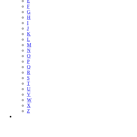
E
F
G
H
I
J
K
L
M
N
O
P
Q
R
S
T
U
V
W
X
Z