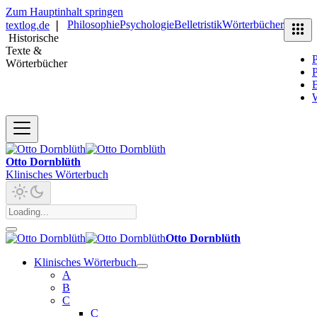
Zum Hauptinhalt springen
Philosophie
Psychologie
Belletristik
Wörterbücher
textlog.de
❘
Historische
Texte &
P
Wörterbücher
P
B
Otto Dornblüth
Klinisches Wörterbuch
Otto Dornblüth
Klinisches Wörterbuch
A
B
C
C