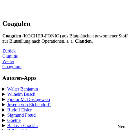
Coagulen
Coagulen
(KOCHER-FONIO) aus Blutplättchen gewonnener Stoff
zur Blutstillung nach Operationen, s. a.
Clauden
.
Zurück
Cluniitis
Weiter
Coagulum
Autoren-Apps
Walter Benjamin
Wilhelm Busch
Fjodor M. Dostojewski
Joseph von Eichendorff
Rudolf Eisler
Sigmund Freud
Goethe
Baltasar Gracián
Neu