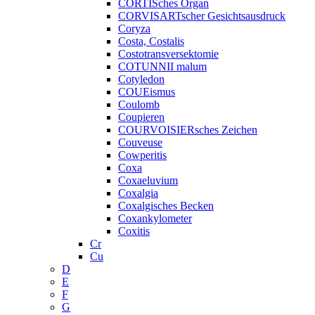
CORTISches Organ
CORVISARTscher Gesichtsausdruck
Coryza
Costa, Costalis
Costotransversektomie
COTUNNII malum
Cotyledon
COUEismus
Coulomb
Coupieren
COURVOISIERsches Zeichen
Couveuse
Cowperitis
Coxa
Coxaeluvium
Coxalgia
Coxalgisches Becken
Coxankylometer
Coxitis
Cr
Cu
D
E
F
G