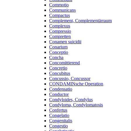
Commotio
Communicans
Compactus
Complement, Complementärraum
Complexus
Compressio
Compretten
Conamen suicidii
Conarium
Conceptio
Concha
Concomittierend
Concretio
Concubitus
Concussio, Concussor
CONDAMINsche Operation
Condensatio
Conductor
Condyloides, Condylus
Condyloma, Condylomatosis
Confertus
Congelatio
Congenitalis
Congestio