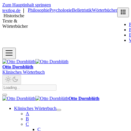
Zum Hauptinhalt springen
Philosophie
Psychologie
Belletristik
Wörterbücher
textlog.de
❘
Historische
Texte &
P
Wörterbücher
P
B
Otto Dornblüth
Klinisches Wörterbuch
Otto Dornblüth
Klinisches Wörterbuch
A
B
C
C