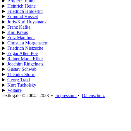
Brüder Grimm
Heinrich Heine
Friedrich Hölderlin
Edmund Husserl
Joris-Karl Huysmans
Franz Kafka
Karl Kraus
Fritz Mauthner
Christian Morgenstern
Friedrich Nietzsche
Edgar Allen Poe
Rainer Maria Rilke
Joachim Ringelnatz
Gustav Schwab
Theodor Storm
Georg Trakl
Kurt Tucholsky
Voltaire
textlog.de © 2004 - 2023
•
Impressum
•
Datenschutz