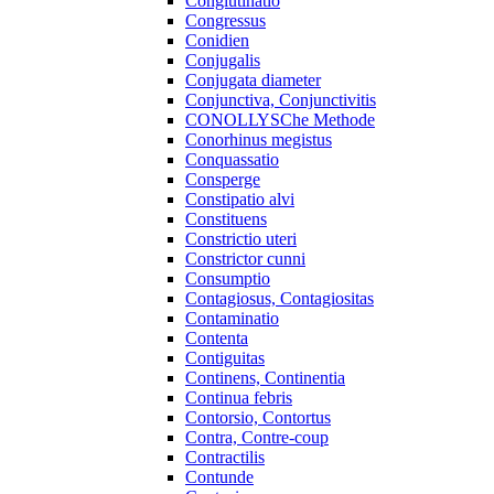
Conglutinatio
Congressus
Conidien
Conjugalis
Conjugata diameter
Conjunctiva, Conjunctivitis
CONOLLYSChe Methode
Conorhinus megistus
Conquassatio
Consperge
Constipatio alvi
Constituens
Constrictio uteri
Constrictor cunni
Consumptio
Contagiosus, Contagiositas
Contaminatio
Contenta
Contiguitas
Continens, Continentia
Continua febris
Contorsio, Contortus
Contra, Contre-coup
Contractilis
Contunde