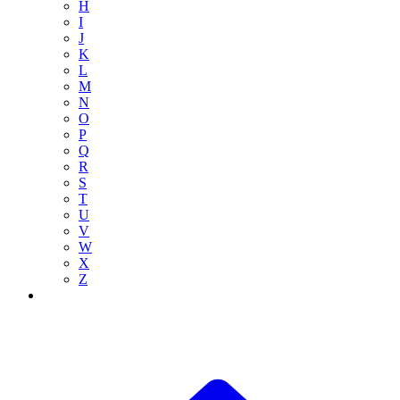
H
I
J
K
L
M
N
O
P
Q
R
S
T
U
V
W
X
Z