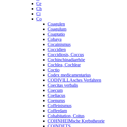
Ce
Ch
Ci
Co
Coagulen
Coagulum
Coaptatio
Cobaya
Cocainismus
Coccidien
Coccidiosis, Coccus
Cochinchinadiarrhöe
Cochlea, Cochlear
Coctio
Codex medicamentarius
CODIVILLAsches Verfahren
Coecitas verbalis
Coecum
Coeliacus
Coenurus
Coffeinismus
Cofferdam
Cohabitation, Coitus
COHNHEIMsche Krebstheorie
COINDETS