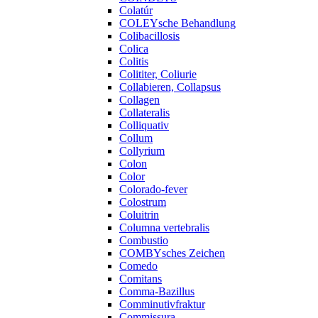
Colatúr
COLEYsche Behandlung
Colibacillosis
Colica
Colitis
Colititer, Coliurie
Collabieren, Collapsus
Collagen
Collateralis
Colliquativ
Collum
Collyrium
Colon
Color
Colorado-fever
Colostrum
Coluitrin
Columna vertebralis
Combustio
COMBYsches Zeichen
Comedo
Comitans
Comma-Bazillus
Comminutivfraktur
Commissura