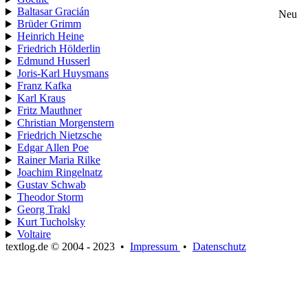
Baltasar Gracián
Neu
Brüder Grimm
Heinrich Heine
Friedrich Hölderlin
Edmund Husserl
Joris-Karl Huysmans
Franz Kafka
Karl Kraus
Fritz Mauthner
Christian Morgenstern
Friedrich Nietzsche
Edgar Allen Poe
Rainer Maria Rilke
Joachim Ringelnatz
Gustav Schwab
Theodor Storm
Georg Trakl
Kurt Tucholsky
Voltaire
textlog.de © 2004 - 2023
•
Impressum
•
Datenschutz