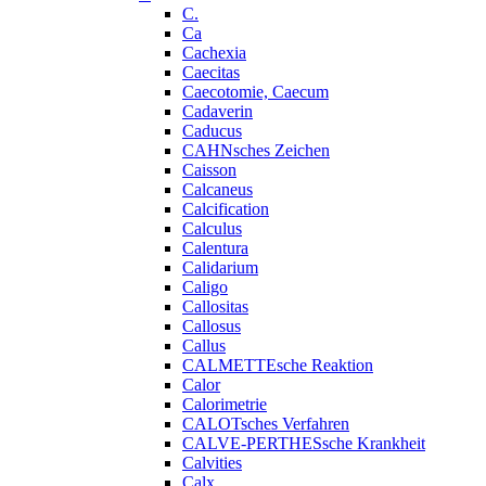
C.
Ca
Cachexia
Caecitas
Caecotomie, Caecum
Cadaverin
Caducus
CAHNsches Zeichen
Caisson
Calcaneus
Calcification
Calculus
Calentura
Calidarium
Caligo
Callositas
Callosus
Callus
CALMETTEsche Reaktion
Calor
Calorimetrie
CALOTsches Verfahren
CALVE-PERTHESsche Krankheit
Calvities
Calx