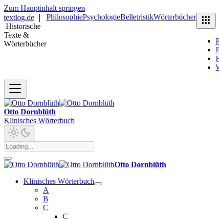
Zum Hauptinhalt springen
Philosophie
Psychologie
Belletristik
Wörterbücher
textlog.de
❘
Historische
Texte &
P
Wörterbücher
P
B
Otto Dornblüth
Klinisches Wörterbuch
Otto Dornblüth
Klinisches Wörterbuch
A
B
C
C