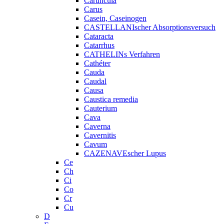
Caruncula
Carus
Casein, Caseinogen
CASTELLANIscher Absorptionsversuch
Cataracta
Catarrhus
CATHELINs Verfahren
Cathéter
Cauda
Caudal
Causa
Caustica remedia
Cauterium
Cava
Caverna
Cavernitis
Cavum
CAZENAVEscher Lupus
Ce
Ch
Ci
Co
Cr
Cu
D