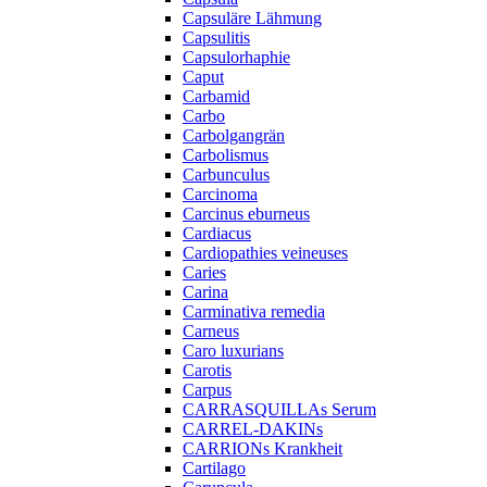
Capsuläre Lähmung
Capsulitis
Capsulorhaphie
Caput
Carbamid
Carbo
Carbolgangrän
Carbolismus
Carbunculus
Carcinoma
Carcinus eburneus
Cardiacus
Cardiopathies veineuses
Caries
Carina
Carminativa remedia
Carneus
Caro luxurians
Carotis
Carpus
CARRASQUILLAs Serum
CARREL-DAKINs
CARRIONs Krankheit
Cartilago