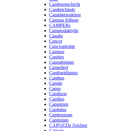
Cambiumschicht
Cambricbinde
Camidgereaktion
Camisia follium
CAMPERs
Camptodaktylie
Canalis
Cancer
Cancrophobie
Caninus
Canities
Cannabismus
Canneliert
Cantharidismus
Canthus
Canule
Canus
Capillaris
Capillus
Capistrum
Capitatus
Capitonnage
Capitulum
CAPOZZIs Zeichen
Capsula