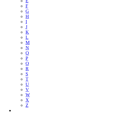
E
F
G
H
I
J
K
L
M
N
O
P
Q
R
S
T
U
V
W
X
Z