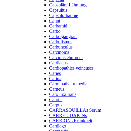
Capsuläre Lähmung
Capsulitis
Capsulorhaphie
Caput
Carbamid
Carbo
Carbolgangrän
Carbolismus
Carbunculus
Carcinoma
Carcinus eburneus
Cardiacus
Cardiopathies veineuses
Caries
Carina
Carminativa remedia
Carneus
Caro luxurians
Carotis
Carpus
CARRASQUILLAs Serum
CARREL-DAKINs
CARRIONs Krankheit
Cartilago