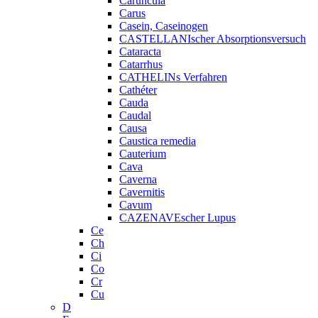
Caruncula
Carus
Casein, Caseinogen
CASTELLANIscher Absorptionsversuch
Cataracta
Catarrhus
CATHELINs Verfahren
Cathéter
Cauda
Caudal
Causa
Caustica remedia
Cauterium
Cava
Caverna
Cavernitis
Cavum
CAZENAVEscher Lupus
Ce
Ch
Ci
Co
Cr
Cu
D