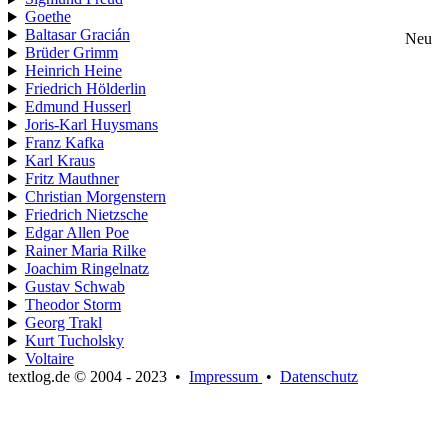
Goethe
Baltasar Gracián
Neu
Brüder Grimm
Heinrich Heine
Friedrich Hölderlin
Edmund Husserl
Joris-Karl Huysmans
Franz Kafka
Karl Kraus
Fritz Mauthner
Christian Morgenstern
Friedrich Nietzsche
Edgar Allen Poe
Rainer Maria Rilke
Joachim Ringelnatz
Gustav Schwab
Theodor Storm
Georg Trakl
Kurt Tucholsky
Voltaire
textlog.de © 2004 - 2023
•
Impressum
•
Datenschutz