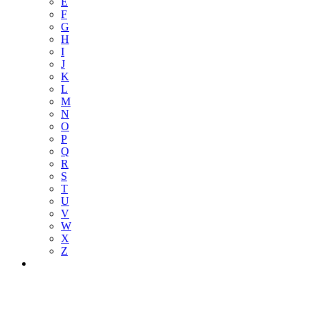
E
F
G
H
I
J
K
L
M
N
O
P
Q
R
S
T
U
V
W
X
Z