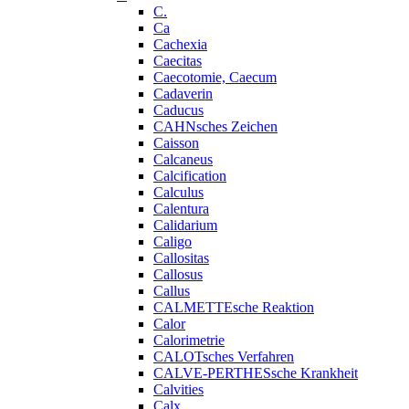
C.
Ca
Cachexia
Caecitas
Caecotomie, Caecum
Cadaverin
Caducus
CAHNsches Zeichen
Caisson
Calcaneus
Calcification
Calculus
Calentura
Calidarium
Caligo
Callositas
Callosus
Callus
CALMETTEsche Reaktion
Calor
Calorimetrie
CALOTsches Verfahren
CALVE-PERTHESsche Krankheit
Calvities
Calx