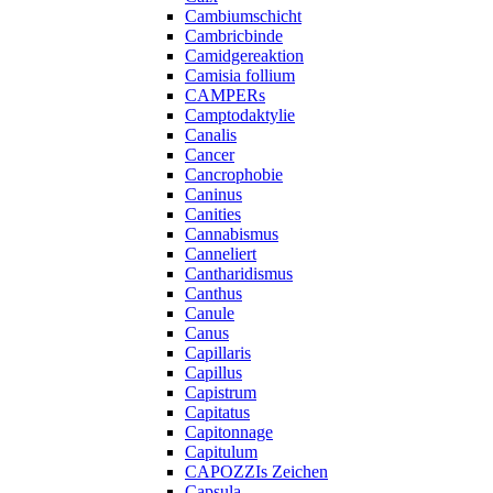
Cambiumschicht
Cambricbinde
Camidgereaktion
Camisia follium
CAMPERs
Camptodaktylie
Canalis
Cancer
Cancrophobie
Caninus
Canities
Cannabismus
Canneliert
Cantharidismus
Canthus
Canule
Canus
Capillaris
Capillus
Capistrum
Capitatus
Capitonnage
Capitulum
CAPOZZIs Zeichen
Capsula