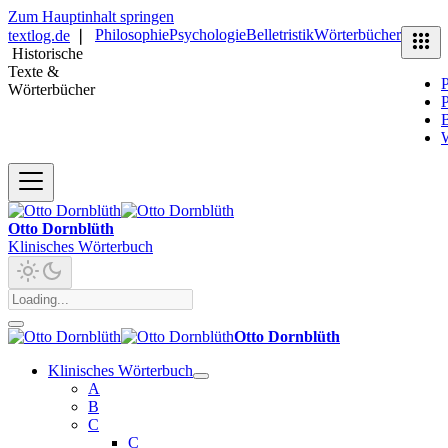
Zum Hauptinhalt springen
Philosophie
Psychologie
Belletristik
Wörterbücher
textlog.de
❘
Historische
Texte &
P
Wörterbücher
P
B
Otto Dornblüth
Klinisches Wörterbuch
Otto Dornblüth
Klinisches Wörterbuch
A
B
C
C