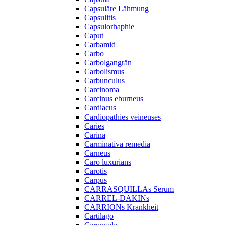
Capsuläre Lähmung
Capsulitis
Capsulorhaphie
Caput
Carbamid
Carbo
Carbolgangrän
Carbolismus
Carbunculus
Carcinoma
Carcinus eburneus
Cardiacus
Cardiopathies veineuses
Caries
Carina
Carminativa remedia
Carneus
Caro luxurians
Carotis
Carpus
CARRASQUILLAs Serum
CARREL-DAKINs
CARRIONs Krankheit
Cartilago