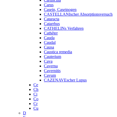
Caruncula
Carus
Casein, Caseinogen
CASTELLANIscher Absorptionsversuch
Cataracta
Catarrhus
CATHELINs Verfahren
Cathéter
Cauda
Caudal
Causa
Caustica remedia
Cauterium
Cava
Caverna
Cavernitis
Cavum
CAZENAVEscher Lupus
Ce
Ch
Ci
Co
Cr
Cu
D