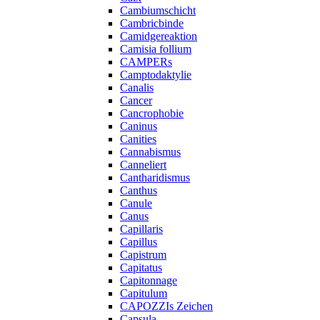
Cambiumschicht
Cambricbinde
Camidgereaktion
Camisia follium
CAMPERs
Camptodaktylie
Canalis
Cancer
Cancrophobie
Caninus
Canities
Cannabismus
Canneliert
Cantharidismus
Canthus
Canule
Canus
Capillaris
Capillus
Capistrum
Capitatus
Capitonnage
Capitulum
CAPOZZIs Zeichen
Capsula