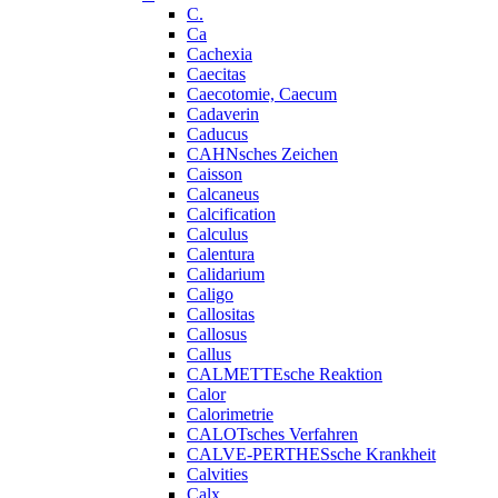
C.
Ca
Cachexia
Caecitas
Caecotomie, Caecum
Cadaverin
Caducus
CAHNsches Zeichen
Caisson
Calcaneus
Calcification
Calculus
Calentura
Calidarium
Caligo
Callositas
Callosus
Callus
CALMETTEsche Reaktion
Calor
Calorimetrie
CALOTsches Verfahren
CALVE-PERTHESsche Krankheit
Calvities
Calx