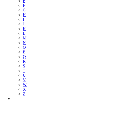
E
F
G
H
I
J
K
L
M
N
O
P
Q
R
S
T
U
V
W
X
Z