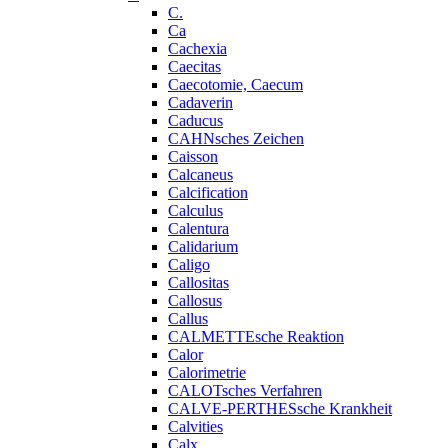
C.
Ca
Cachexia
Caecitas
Caecotomie, Caecum
Cadaverin
Caducus
CAHNsches Zeichen
Caisson
Calcaneus
Calcification
Calculus
Calentura
Calidarium
Caligo
Callositas
Callosus
Callus
CALMETTEsche Reaktion
Calor
Calorimetrie
CALOTsches Verfahren
CALVE-PERTHESsche Krankheit
Calvities
Calx