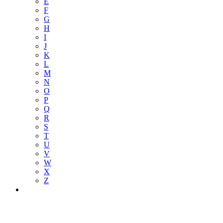
E
F
G
H
I
J
K
L
M
N
O
P
Q
R
S
T
U
V
W
X
Z