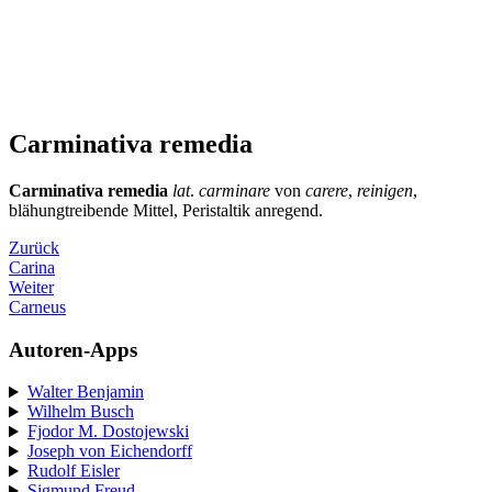
Carminativa remedia
Carminativa remedia
lat
.
carminare
von
carere
,
reinigen
,
blähungtreibende Mittel, Peristaltik anregend.
Zurück
Carina
Weiter
Carneus
Autoren-Apps
Walter Benjamin
Wilhelm Busch
Fjodor M. Dostojewski
Joseph von Eichendorff
Rudolf Eisler
Sigmund Freud