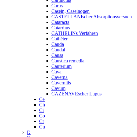
Caruncula
Carus
Casein, Caseinogen
CASTELLANIscher Absorptionsversuch
Cataracta
Catarrhus
CATHELINs Verfahren
Cathéter
Cauda
Caudal
Causa
Caustica remedia
Cauterium
Cava
Caverna
Cavernitis
Cavum
CAZENAVEscher Lupus
Ce
Ch
Ci
Co
Cr
Cu
D