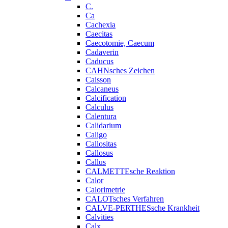
C.
Ca
Cachexia
Caecitas
Caecotomie, Caecum
Cadaverin
Caducus
CAHNsches Zeichen
Caisson
Calcaneus
Calcification
Calculus
Calentura
Calidarium
Caligo
Callositas
Callosus
Callus
CALMETTEsche Reaktion
Calor
Calorimetrie
CALOTsches Verfahren
CALVE-PERTHESsche Krankheit
Calvities
Calx