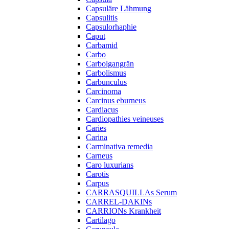
Capsuläre Lähmung
Capsulitis
Capsulorhaphie
Caput
Carbamid
Carbo
Carbolgangrän
Carbolismus
Carbunculus
Carcinoma
Carcinus eburneus
Cardiacus
Cardiopathies veineuses
Caries
Carina
Carminativa remedia
Carneus
Caro luxurians
Carotis
Carpus
CARRASQUILLAs Serum
CARREL-DAKINs
CARRIONs Krankheit
Cartilago