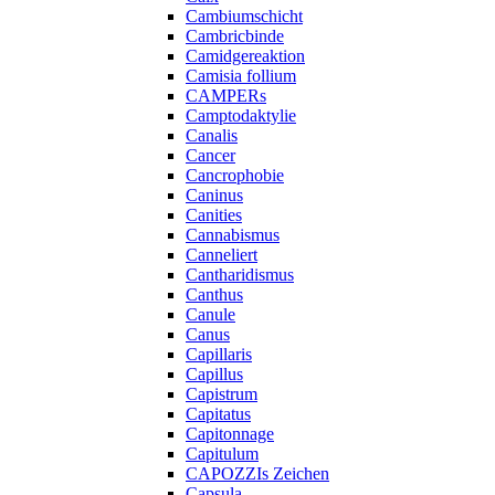
Cambiumschicht
Cambricbinde
Camidgereaktion
Camisia follium
CAMPERs
Camptodaktylie
Canalis
Cancer
Cancrophobie
Caninus
Canities
Cannabismus
Canneliert
Cantharidismus
Canthus
Canule
Canus
Capillaris
Capillus
Capistrum
Capitatus
Capitonnage
Capitulum
CAPOZZIs Zeichen
Capsula