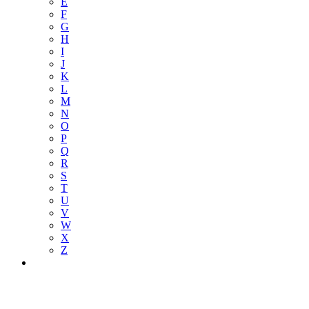
E
F
G
H
I
J
K
L
M
N
O
P
Q
R
S
T
U
V
W
X
Z