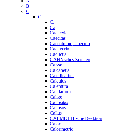
A
B
C
C
C.
Ca
Cachexia
Caecitas
Caecotomie, Caecum
Cadaverin
Caducus
CAHNsches Zeichen
Caisson
Calcaneus
Calcification
Calculus
Calentura
Calidarium
Caligo
Callositas
Callosus
Callus
CALMETTEsche Reaktion
Calor
Calorimetrie