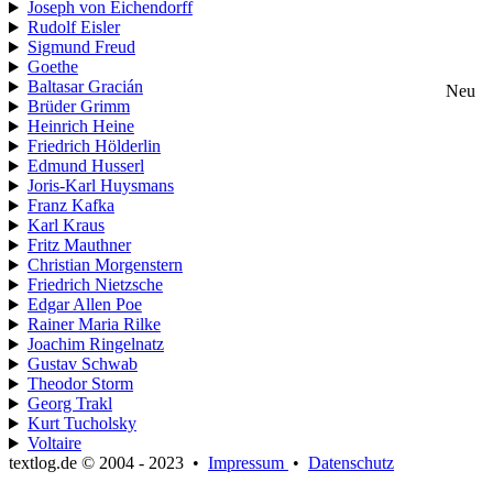
Joseph von Eichendorff
Rudolf Eisler
Sigmund Freud
Goethe
Baltasar Gracián
Neu
Brüder Grimm
Heinrich Heine
Friedrich Hölderlin
Edmund Husserl
Joris-Karl Huysmans
Franz Kafka
Karl Kraus
Fritz Mauthner
Christian Morgenstern
Friedrich Nietzsche
Edgar Allen Poe
Rainer Maria Rilke
Joachim Ringelnatz
Gustav Schwab
Theodor Storm
Georg Trakl
Kurt Tucholsky
Voltaire
textlog.de © 2004 - 2023
•
Impressum
•
Datenschutz