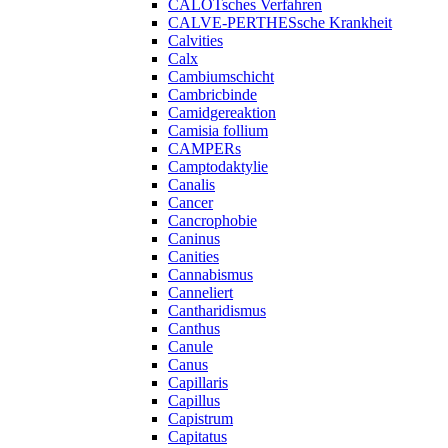
CALOTsches Verfahren
CALVE-PERTHESsche Krankheit
Calvities
Calx
Cambiumschicht
Cambricbinde
Camidgereaktion
Camisia follium
CAMPERs
Camptodaktylie
Canalis
Cancer
Cancrophobie
Caninus
Canities
Cannabismus
Canneliert
Cantharidismus
Canthus
Canule
Canus
Capillaris
Capillus
Capistrum
Capitatus