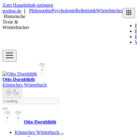
Zum Hauptinhalt springen
Philosophie
Psychologie
Belletristik
Wörterbücher
textlog.de
❘
Historische
Texte &
P
Wörterbücher
P
B
Otto Dornblüth
Klinisches Wörterbuch
Otto Dornblüth
Klinisches Wörterbuch