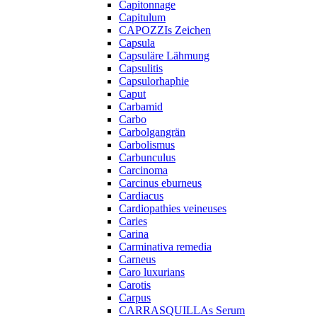
Capitonnage
Capitulum
CAPOZZIs Zeichen
Capsula
Capsuläre Lähmung
Capsulitis
Capsulorhaphie
Caput
Carbamid
Carbo
Carbolgangrän
Carbolismus
Carbunculus
Carcinoma
Carcinus eburneus
Cardiacus
Cardiopathies veineuses
Caries
Carina
Carminativa remedia
Carneus
Caro luxurians
Carotis
Carpus
CARRASQUILLAs Serum