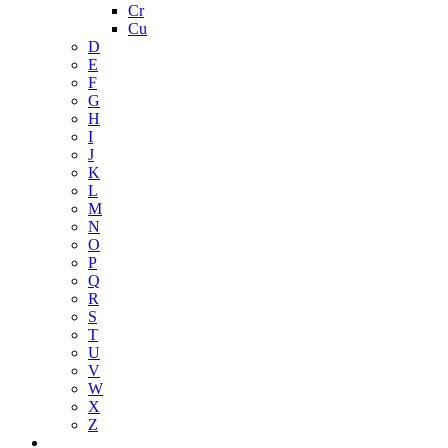
Cr
Cu
D
E
F
G
H
I
J
K
L
M
N
O
P
Q
R
S
T
U
V
W
X
Z