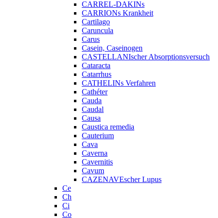
CARREL-DAKINs
CARRIONs Krankheit
Cartilago
Caruncula
Carus
Casein, Caseinogen
CASTELLANIscher Absorptionsversuch
Cataracta
Catarrhus
CATHELINs Verfahren
Cathéter
Cauda
Caudal
Causa
Caustica remedia
Cauterium
Cava
Caverna
Cavernitis
Cavum
CAZENAVEscher Lupus
Ce
Ch
Ci
Co