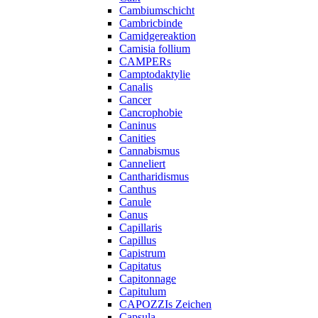
Cambiumschicht
Cambricbinde
Camidgereaktion
Camisia follium
CAMPERs
Camptodaktylie
Canalis
Cancer
Cancrophobie
Caninus
Canities
Cannabismus
Canneliert
Cantharidismus
Canthus
Canule
Canus
Capillaris
Capillus
Capistrum
Capitatus
Capitonnage
Capitulum
CAPOZZIs Zeichen
Capsula