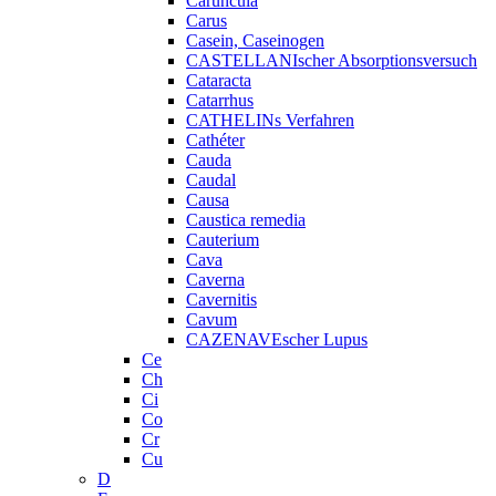
Caruncula
Carus
Casein, Caseinogen
CASTELLANIscher Absorptionsversuch
Cataracta
Catarrhus
CATHELINs Verfahren
Cathéter
Cauda
Caudal
Causa
Caustica remedia
Cauterium
Cava
Caverna
Cavernitis
Cavum
CAZENAVEscher Lupus
Ce
Ch
Ci
Co
Cr
Cu
D