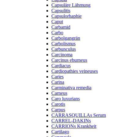
Capsuläre Lähmung
Capsulitis
Capsulorhaphie
Caput
Carbamid
Carbo
Carbolgangrän
Carbolismus
Carbunculus
Carcinoma
Carcinus eburneus
Cardiacus
Cardiopathies veineuses
Caries
Carina
Carminativa remedia
Carneus
Caro luxurians
Carotis
Carpus
CARRASQUILLAs Serum
CARREL-DAKINs
CARRIONs Krankheit
Cartilago