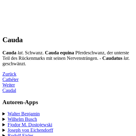
Cauda
Cauda
lat
. Schwanz.
Cauda equina
Pferdeschwanz, der unterste
Teil des Rückenmarks mit seinen Nervensträngen. -
Caudatus
lat
.
geschwänzt.
Zurück
Cathéter
Weiter
Caudal
Autoren-Apps
Walter Benjamin
Wilhelm Busch
Fjodor M. Dostojewski
Joseph von Eichendorff
Rudolf Eisler