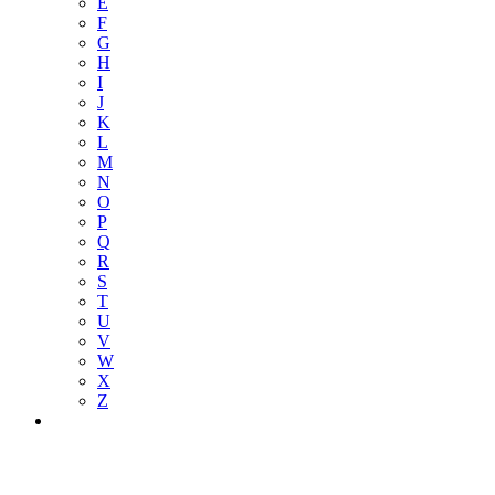
E
F
G
H
I
J
K
L
M
N
O
P
Q
R
S
T
U
V
W
X
Z