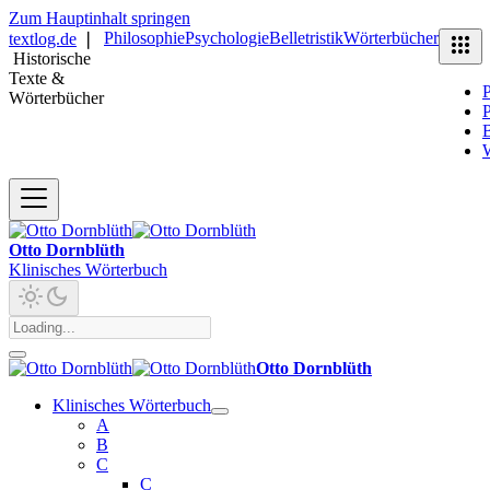
Zum Hauptinhalt springen
Philosophie
Psychologie
Belletristik
Wörterbücher
textlog.de
❘
Historische
Texte &
P
Wörterbücher
P
B
Otto Dornblüth
Klinisches Wörterbuch
Otto Dornblüth
Klinisches Wörterbuch
A
B
C
C