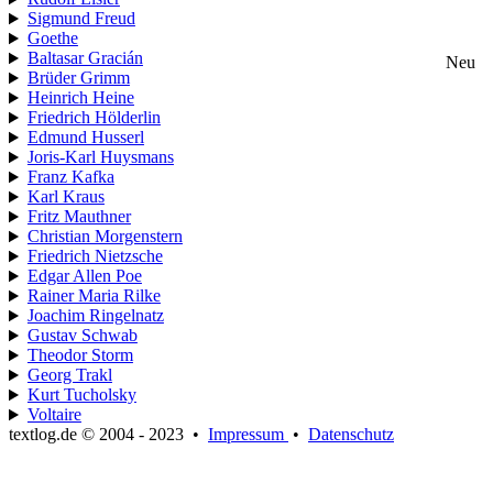
Sigmund Freud
Goethe
Baltasar Gracián
Neu
Brüder Grimm
Heinrich Heine
Friedrich Hölderlin
Edmund Husserl
Joris-Karl Huysmans
Franz Kafka
Karl Kraus
Fritz Mauthner
Christian Morgenstern
Friedrich Nietzsche
Edgar Allen Poe
Rainer Maria Rilke
Joachim Ringelnatz
Gustav Schwab
Theodor Storm
Georg Trakl
Kurt Tucholsky
Voltaire
textlog.de © 2004 - 2023
•
Impressum
•
Datenschutz