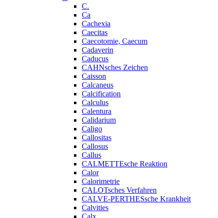
C.
Ca
Cachexia
Caecitas
Caecotomie, Caecum
Cadaverin
Caducus
CAHNsches Zeichen
Caisson
Calcaneus
Calcification
Calculus
Calentura
Calidarium
Caligo
Callositas
Callosus
Callus
CALMETTEsche Reaktion
Calor
Calorimetrie
CALOTsches Verfahren
CALVE-PERTHESsche Krankheit
Calvities
Calx