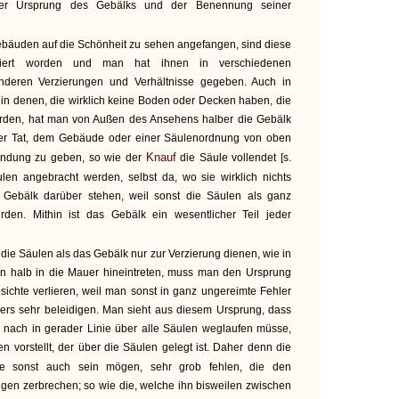
der Ursprung des Gebälks und der Benennung seiner
bäuden auf die Schönheit zu sehen angefangen, sind diese
erziert worden und man hat ihnen in verschiedenen
nderen Verzierungen und Verhältnisse gegeben. Auch in
in denen, die wirklich keine Boden oder Decken haben, die
rden, hat man von Außen des Ansehens halber die Gebälk
 der Tat, dem Gebäude oder einer Säulenordnung von oben
Knauf
endung zu geben, so wie der
die Säule vollendet [s.
ulen angebracht werden, selbst da, wo sie wirklich nichts
 Gebälk darüber stehen, weil sonst die Säulen als ganz
den. Mithin ist das Gebälk ein wesentlicher Teil jeder
die Säulen als das Gebälk nur zur Verzierung dienen, wie in
n halb in die Mauer hineintreten, muss man den Ursprung
ichte verlieren, weil man sonst in ganz ungereimte Fehler
nners sehr beleidigen. Man sieht aus diesem Ursprung, dass
r nach in gerader Linie über alle Säulen weglaufen müsse,
en vorstellt, der über die Säulen gelegt ist. Daher denn die
ie sonst auch sein mögen, sehr grob fehlen, die den
gen zerbrechen; so wie die, welche ihn bisweilen zwischen