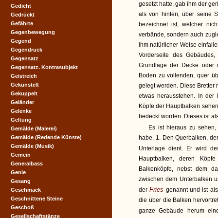
gesetzt hatte, gab ihm der ge
Gedicht
als von hinten, über seine 
Gedrückt
Gefährte
bezeichnet ist, welcher ni
Gegenbewegung
verbände, sondern auch zugl
Gegend
ihm natürlicher Weise einfall
Gegendruck
Vorderseite des Gebäudes, 
Gegensatz
Grundlage der Decke oder 
Gegensatz. Kontrasubjekt
Boden zu vollenden, quer übe
Geistreich
Gekünstelt
gelegt werden. Diese Bretter
Gekuppelt
etwas herausstehen. In der 
Geländer
Köpfe der Hauptbalken sehen
Gelenke
bedeckt worden. Dieses ist al
Geltung
Es ist hieraus zu sehen,
Gemälde (Malerei)
Gemälde (Redende Künste)
habe. 1. Den Querbalken, de
Gemälde (Musik)
Unterlage dient. Er wird 
Gemein
Hauptbalken, deren Köpf
Generalbass
Balkenköpfe, nebst dem da
Genie
zwischen dem Unterbalken un
Gesang
Fries
der
genannt und ist al
Geschmack
Geschnittene Steine
die über die Balken hervortr
Geschoß
ganze Gebäude herum ein
Gesellschaftstänze