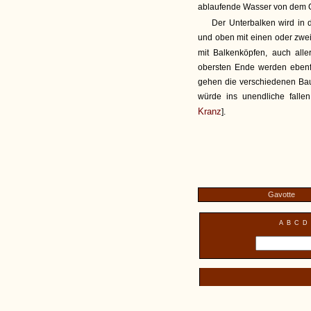
ablaufende Wasser von dem 
Der Unterbalken wird in 
und oben mit einen oder zwei 
mit Balkenköpfen, auch all
obersten Ende werden ebenfa
gehen die verschiedenen Ba
würde ins unendliche falle
Kranz
].
Gavotte
A
B
C
D