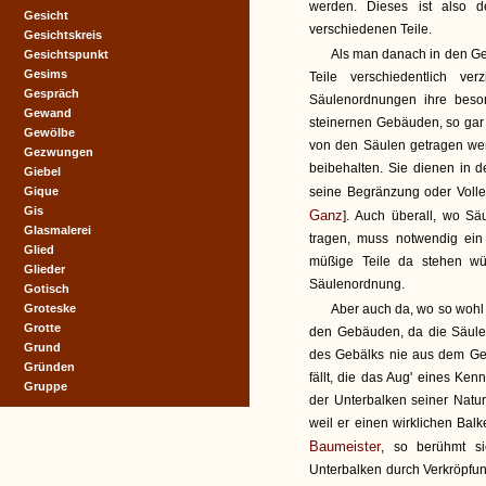
werden. Dieses ist also 
Gesicht
verschiedenen Teile.
Gesichtskreis
Als man danach in den Ge
Gesichtspunkt
Gesims
Teile verschiedentlich v
Gespräch
Säulenordnungen ihre beso
Gewand
steinernen Gebäuden, so gar 
Gewölbe
von den Säulen getragen we
Gezwungen
beibehalten. Sie dienen in
Giebel
Gique
seine Begränzung oder Voll
Gis
Ganz
]. Auch überall, wo Sä
Glasmalerei
tragen, muss notwendig ein
Glied
müßige Teile da stehen wür
Glieder
Säulenordnung.
Gotisch
Groteske
Aber auch da, wo so wohl 
Grotte
den Gebäuden, da die Säule
Grund
des Gebälks nie aus dem Ges
Gründen
fällt, die das Aug' eines Ke
Gruppe
der Unterbalken seiner Natu
weil er einen wirklichen Balk
Baumeister
, so berühmt s
Unterbalken durch Verkröpfun