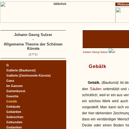
Philos
Home
Impressum
Copyright
A
B
C
D
Johann Georg Sulzer
-
Allgemeine Theorie der Schönen
Künste
Johann Georg Sulzer
G
(1771)
G
Gebälk
Gallerie (Baukunst)
Gallerie (Zeichnende Künste)
Ganz
Gebälk.
(Baukunst)
Ist d
Im Ganzen
Säulen
den
unterstützt und
Gartenkunst
schicklich; weil er ein aus
Gavotte
ein solches Werk wird auch 
Gebälk
Gebäude
vorgestellt. Man kann sich 
Gebärden
der hier stehenden Zeichnung
Gebrochen
dass ein verständiger Mensc
Gebunden
Decke oder einen Boden ha
Gedanken