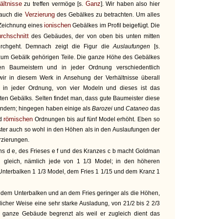
ältnisse
Ganz
zu treffen vermöge [s.
]. Wir haben also hier
Verzierung
 auch die
des Gebälkes zu betrachten. Um alles
ionischen
e Zeichnung eines
Gebälkes im Profil beigefügt. Die
rchschnitt
des Gebäudes, der von oben bis unten mitten
rchgeht. Demnach zeigt die Figur die
Auslaufungen
[s.
zum Gebälk gehörigen Teile. Die ganze Höhe des Gebälkes
n Baumeistern und in jeder Ordnung verschiedentlich
wir in diesem Werk in Ansehung der Verhältnisse überall
, in jeder Ordnung, von vier Modeln und dieses ist das
eten Gebälks. Selten findet man, dass gute Baumeister diese
indern; hingegen haben einige als
Barozei
und
Cataneo
das
römischen
d
Ordnungen bis auf fünf Model erhöht. Eben so
ter auch so wohl in den Höhen als in den Auslaufungen der
rzierungen.
s d e, des Frieses e f und des Kranzes c b macht Goldman
 gleich, nämlich jede von 1 1/3 Model; in den höheren
Unterbalken 1 1/3 Model, dem Fries 1 1/15 und dem Kranz 1
 dem Unterbalken und an dem Fries geringer als die Höhen,
licher Weise eine sehr starke Ausladung, von 21/2 bis 2 2/3
s ganze Gebäude begrenzt als weil er zugleich dient das