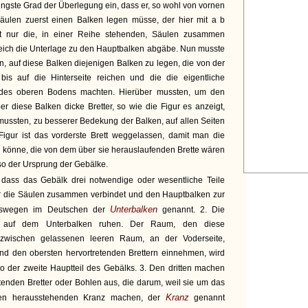
ringste Grad der Überlegung ein, dass er, so wohl von vornen
Säulen zuerst einen Balken legen müsse, der hier mit a b
cht nur die, in einer Reihe stehenden, Säulen zusammen
eich die Unterlage zu den Hauptbalken abgäbe. Nun musste
en, auf diese Balken diejenigen Balken zu legen, die von der
bis auf die Hinterseite reichen und die die eigentliche
des oberen Bodens machten. Hierüber mussten, um den
r diese Balken dicke Bretter, so wie die Figur es anzeigt,
 mussten, zu besserer Bedekung der Balken, auf allen Seiten
Figur ist das vorderste Brett weggelassen, damit man die
 könne, die von dem über sie herauslaufenden Brette wären
so der Ursprung der Gebälke.
 dass das Gebälk drei notwendige oder wesentliche Teile
r die Säulen zusammen verbindet und den Hauptbalken zur
Unterbalken
deswegen im Deutschen der
genannt. 2. Die
e auf dem Unterbalken ruhen. Der Raum, den diese
zwischen gelassenen leeren Raum, an der Voderseite,
d den obersten hervortretenden Brettern einnehmen, wird
so der zweite Hauptteil des Gebälks. 3. Den dritten machen
etenden Bretter oder Bohlen aus, die darum, weil sie um das
Kranz
en herausstehenden Kranz machen, der
genannt