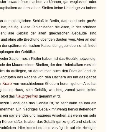
nster etwas höher machen zu können, gar weglassen oder
auptbalken an denselben Stellen keine Unterlage zu haben
an dem königlichen Schloß in Berlin, das sonst sehr große
 hat, häufig. Diese Fehler haben die Alten, in der schönen
gen; alle Gebälk der alten griechischen Gebäude sind
e und ohne alle Brechung über den Säulen weg. Aber an den
 der späteren römischen Kaiser übrig geblieben sind, findet
öpfungen der Gebälke.
weder Säulen noch Pfeiler haben, ist das Gebälk notwendig.
 der Mauern einen Streifen, der den Unterbalken vorstellt
ich da aufliegen, so deutet man auch den Fries an; endlich
m Abtrüpfen des Regens von den Dächern als um das ganze
Kranz
en
von verschiedenen Gliedern herum gehen. Also hat
 gebaute Haus, sein Gebälk, welches, zumal wenn keine
Hauptgesims
h bloß das
genannt wird.
ganzen Gebäudes das Gebälk ist, so sehr kann es ihm ein
enehmen. Ein niedriges Gebälk mit wenig hervorstehendem
s ein gar elendes und mageres Ansehen als wenn ein sehr
 Körper säße. Ist aber das Gebälk gar zu groß und stark, so
udrücken. Hier kommt es also vorzüglich auf ein richtiges