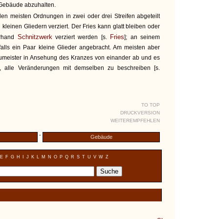
Gebäude abzuhalten.
den meisten Ordnungen in zwei oder drei Streifen abgeteilt
kleinen Gliedern verziert. Der Fries kann glatt bleiben oder
Schnitzwerk
Fries
erhand
verziert werden [s.
]; an seinem
lls ein Paar kleine Glieder angebracht. Am meisten aber
umeister in Ansehung des Kranzes von einander ab und es
n, alle Veränderungen mit demselben zu beschreiben [s.
TO TOP
DRUCKVERSION
WEITEREMPFEHLEN
-
Gebäude
E
F
G
H
I
J
K
L
M
N
O
P
Q
R
S
T
U
V
W
Z