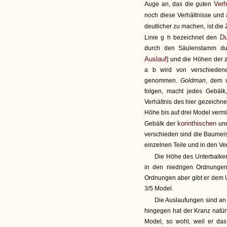
Verh
Auge an, das die guten
noch diese Verhältnisse und
deutlicher zu machen, ist di
Du
Linie g h bezeichnet den
durch den Säulenstamm du
Auslauf
] und die Höhen der 
a b wird von verschiedene
genommen.
Goldman
, dem 
folgen, macht jedes Gebälk
Verhältnis des hier gezeichn
Höhe bis auf drei Model verm
korinthischen
Gebälk der
un
verschieden sind die Baumeis
einzelnen Teile und in den Ve
Die Höhe des Unterbalken
in den niedrigen Ordnungen
Ordnungen aber gibt er dem 
3/5 Model.
Die Auslaufungen sind an
hingegen hat der Kranz natür
Model, so wohl, weil er da