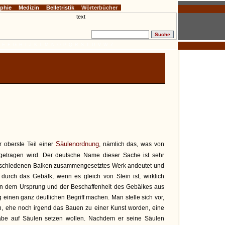
ophie
Medizin
Belletristik
Wörterbücher
E
F
G
H
I
J
K
L
M
N
O
P
Q
R
S
T
U
V
W
Z
Säulenordnung
er oberste Teil einer
, nämlich das, was von
 getragen wird. Der deutsche Name dieser Sache ist sehr
 verschiedenen Balken zusammengesetztes Werk andeutet und
durch das Gebälk, wenn es gleich von Stein ist, wirklich
von dem Ursprung und der Beschaffenheit des Gebälkes aus
 einen ganz deutlichen Begriff machen. Man stelle sich vor,
h, ehe noch irgend das Bauen zu einer Kunst worden, eine
be auf Säulen setzen wollen. Nachdem er seine Säulen