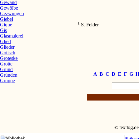
Gewand
Gewölbe
_________________
Gezwungen
Giebel
1
Gique
S. Felder.
Gis
Glasmalerei
Glied
Glieder
Gotisch
Groteske
Grotte
Grund
A
B
C
D
E
F
G
Gründen
Gruppe
© textlog.de
Philos