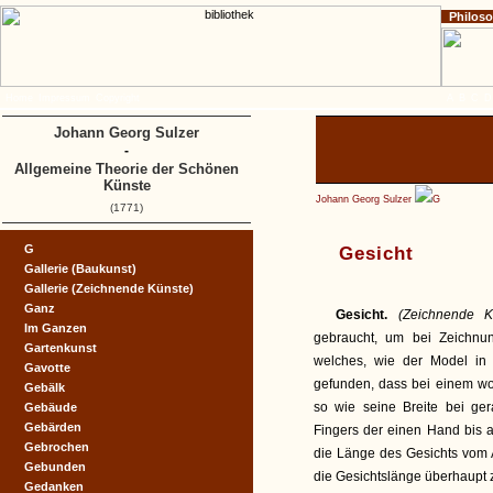
Philos
Home
Impressum
Copyright
A
B
C
D
Johann Georg Sulzer
-
Allgemeine Theorie der Schönen
Künste
Johann Georg Sulzer
G
(1771)
G
Gesicht
Gallerie (Baukunst)
Gallerie (Zeichnende Künste)
Ganz
Gesicht.
(Zeichnende 
Im Ganzen
gebraucht, um bei Zeichnu
Gartenkunst
welches, wie der Model in
Gavotte
gefunden, dass bei einem w
Gebälk
so wie seine Breite bei ge
Gebäude
Gebärden
Fingers der einen Hand bis 
Gebrochen
die Länge des Gesichts vom 
Gebunden
die Gesichtslänge überhaup
Gedanken