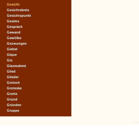
Gesicht
Gesichtskreis
Gesichtspunkt
Gesims
Gespräch
Gewand
Gewölbe
Gezwungen
Giebel
Gique
Gis
Glasmalerei
Glied
Glieder
Gotisch
Groteske
Grotte
Grund
Gründen
Gruppe
© tex