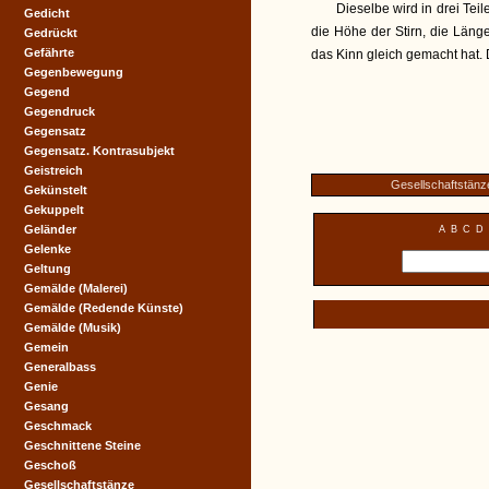
Dieselbe wird in drei Teil
Gedicht
die Höhe der Stirn, die Län
Gedrückt
Gefährte
das Kinn gleich gemacht hat. 
Gegenbewegung
Gegend
Gegendruck
Gegensatz
Gegensatz. Kontrasubjekt
Geistreich
Gesellschaftstänz
Gekünstelt
Gekuppelt
Geländer
A
B
C
D
Gelenke
Geltung
Gemälde (Malerei)
Gemälde (Redende Künste)
Gemälde (Musik)
Gemein
Generalbass
Genie
Gesang
Geschmack
Geschnittene Steine
Geschoß
Gesellschaftstänze