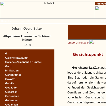
Philos
Home
Impressum
Copyright
A
B
C
D
Johann Georg Sulzer
-
Allgemeine Theorie der Schönen
Künste
Johann Georg Sulzer
G
(1771)
G
Gesichtspunkt
Gallerie (Baukunst)
Gallerie (Zeichnende Künste)
Ganz
Gesichtspunkt.
(Zeichne
Im Ganzen
jede andere Szene sichtbare
Gartenkunst
Eine Stadt oder ein Garten
Gavotte
darauf herunter sieht als w
Gebälk
verändert der Gesichtspunk
Gebäude
Gebärden
Gemälden und Zeichnungen
Gebrochen
vorteilhaften Gesichtspun
Gebunden
Gesichtspunkt gezeichnet werd
Gedanken