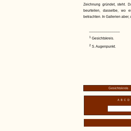
Zeichnung gründet, steht.
beurteilen, dasselbe, wo 
betrachten. In Gallerien aber
_______________
1
Gesichtskreis.
2
S. Augenpunkt.
Gesichtskreis
A
B
C
D