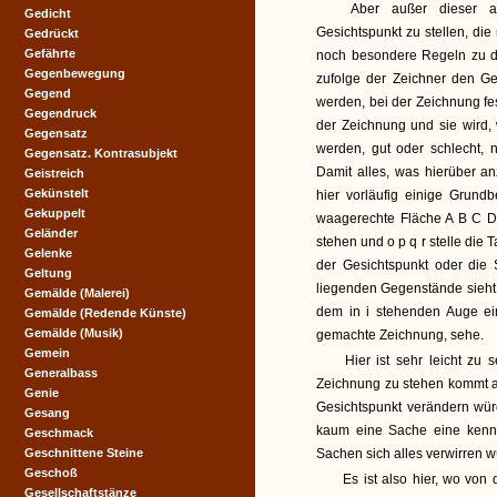
Aber außer dieser allg
Gedicht
Gesichtspunkt zu stellen, d
Gedrückt
Gefährte
noch besondere Regeln zu d
Gegenbewegung
zufolge der Zeichner den 
Gegend
werden, bei der Zeichnung fes
Gegendruck
der Zeichnung und sie wird,
Gegensatz
werden, gut oder schlecht, 
Gegensatz. Kontrasubjekt
Damit alles, was hierüber an
Geistreich
Gekünstelt
hier vorläufig einige Grundb
Gekuppelt
waagerechte Fläche A B C D 
Geländer
stehen und o p q r stelle die 
Gelenke
der Gesichtspunkt oder die 
Geltung
liegenden Gegenstände sieht.
Gemälde (Malerei)
dem in i stehenden Auge ein
Gemälde (Redende Künste)
Gemälde (Musik)
gemachte Zeichnung, sehe.
Gemein
Hier ist sehr leicht zu 
Generalbass
Zeichnung zu stehen kommt a
Genie
Gesichtspunkt verändern wür
Gesang
kaum eine Sache eine kennb
Geschmack
Geschnittene Steine
Sachen sich alles verwirren w
Geschoß
Es ist also hier, wo von
Gesellschaftstänze