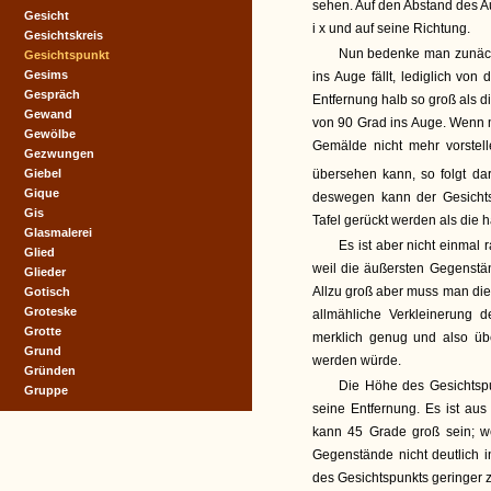
sehen. Auf den Abstand des A
Gesicht
i x und auf seine Richtung.
Gesichtskreis
Nun bedenke man zunächst
Gesichtspunkt
Gesims
ins Auge fällt, lediglich vo
Gespräch
Entfernung halb so groß als di
Gewand
von 90 Grad ins Auge. Wenn 
Gewölbe
Gemälde nicht mehr vorstel
Gezwungen
Giebel
übersehen kann, so folgt da
Gique
deswegen kann der Gesichts
Gis
Tafel gerückt werden als die ha
Glasmalerei
Es ist aber nicht einmal
Glied
weil die äußersten Gegenstä
Glieder
Allzu groß aber muss man die
Gotisch
Groteske
allmähliche Verkleinerung d
Grotte
merklich genug und also ü
Grund
werden würde.
Gründen
Die Höhe des Gesichtspu
Gruppe
seine Entfernung. Es ist au
kann 45 Grade groß sein; we
Gegenstände nicht deutlich i
des Gesichtspunkts geringer 