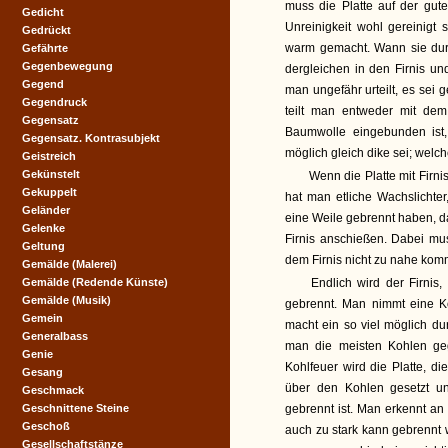
muss die Platte auf der gute
Gedicht
Unreinigkeit wohl gereinigt 
Gedrückt
warm gemacht. Wann sie dur
Gefährte
Gegenbewegung
dergleichen in den Firnis und
Gegend
man ungefähr urteilt, es sei
Gegendruck
teilt man entweder mit dem
Gegensatz
Baumwolle eingebunden ist,
Gegensatz. Kontrasubjekt
möglich gleich dike sei; welc
Geistreich
Gekünstelt
Wenn die Platte mit Firni
Gekuppelt
hat man etliche Wachslichte
Geländer
eine Weile gebrennt haben, d
Gelenke
Firnis anschießen. Dabei m
Geltung
dem Firnis nicht zu nahe kom
Gemälde (Malerei)
Gemälde (Redende Künste)
Endlich wird der Firnis,
Gemälde (Musik)
gebrennt. Man nimmt eine Ko
Gemein
macht ein so viel möglich du
Generalbass
man die meisten Kohlen g
Genie
Kohlfeuer wird die Platte, d
Gesang
über den Kohlen gesetzt un
Geschmack
Geschnittene Steine
gebrennt ist. Man erkennt an
Geschoß
auch zu stark kann gebrennt 
Gesellschaftstänze