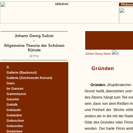
Philos
Home
Impressum
Copyright
A
B
C
D
Johann Georg Sulzer
-
Allgemeine Theorie der Schönen
Künste
Johann Georg Sulzer
G
(1771)
G
Gründen
Gallerie (Baukunst)
Gallerie (Zeichnende Künste)
Ganz
Gründen.
(Kupferstecher
Im Ganzen
Grund heißt, überziehen und
Gartenkunst
des Ätzens hängt zum Teil vo
Gavotte
sein, dass von dem Reißen mit
Gebälk
und Freiheit der Striche vö
Gebäude
Gebärden
anders als in die mit der Nad
Gebrochen
Güte des Grundes oder
Firni
Gebunden
worden. Der harte Firnis wird
Gedanken