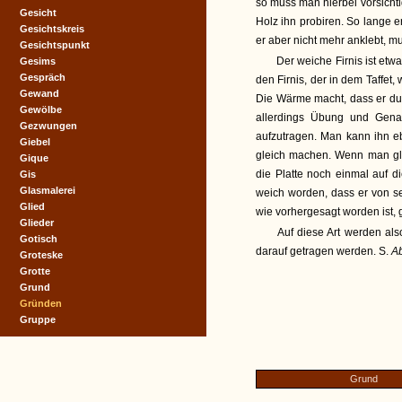
so muss man hierbei vorsicht
Gesicht
Holz ihn probiren. So lange e
Gesichtskreis
er aber nicht mehr anklebt, 
Gesichtspunkt
Der weiche Firnis ist etwa
Gesims
Gespräch
den Firnis, der in dem Taffet,
Gewand
Die Wärme macht, dass er durc
Gewölbe
allerdings Übung und Genau
Gezwungen
aufzutragen. Man kann ihn eb
Giebel
gleich machen. Wenn man glau
Gique
die Platte noch einmal auf d
Gis
Glasmalerei
weich worden, dass er von se
Glied
wie vorhergesagt worden ist, 
Glieder
Auf diese Art werden als
Gotisch
darauf getragen werden. S.
A
Groteske
Grotte
Grund
Gründen
Gruppe
Grund