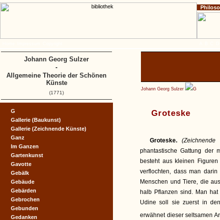
Philos
Home
Impressum
Copyright
A
B
C
D
Johann Georg Sulzer
-
Allgemeine Theorie der Schönen
Künste
Johann Georg Sulzer
G
(1771)
G
Groteske
Gallerie (Baukunst)
Gallerie (Zeichnende Künste)
Ganz
Groteske.
(Zeichnende
Im Ganzen
phantastische Gattung der 
Gartenkunst
besteht aus kleinen Figure
Gavotte
verflochten, dass man darin 
Gebälk
Menschen und Tiere, die au
Gebäude
Gebärden
halb Pflanzen sind. Man hat 
Gebrochen
Udine soll sie zuerst in d
Gebunden
erwähnet dieser seltsamen Ar
Gedanken