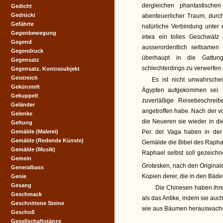
dergleichen phantastische
Gedicht
Gedrückt
abenteuerlicher Traum, durc
Gefährte
natürliche Verbindung unter 
Gegenbewegung
etwa ein tolles Geschwätz
Gegend
ausserordentlich seltsamen
Gegendruck
überhaupt in die Gattun
Gegensatz
schlechterdings zu verwerfen i
Gegensatz. Kontrasubjekt
Geistreich
Es ist nicht unwahrsche
Gekünstelt
Ägypten aufgekommen sei. S
Gekuppelt
zuverläßige Reisebeschrei
Geländer
angetroffen habe. Nach der 
Gelenke
die Neueren sie wieder in d
Geltung
Gemälde (Malerei)
Per. del Vaga haben in der 
Gemälde (Redende Künste)
Gemälde die Bibel des Raphae
Gemälde (Musik)
Raphael selbst soll gezeichn
Gemein
Grotesken, nach den Originale
Generalbass
Kopien derer, die in den Bäd
Genie
Gesang
Die Chinesen haben ihre 
Geschmack
als das Antike, indem sie au
Geschnittene Steine
wie aus Bäumen herauswachse
Geschoß
Gesellschaftstänze