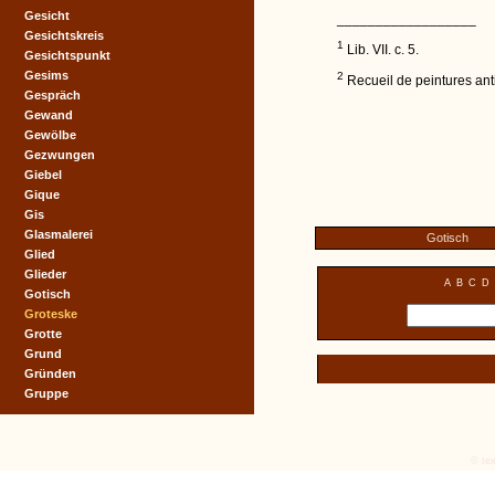
Gesicht
__________________
Gesichtskreis
1
Lib. VII. c. 5.
Gesichtspunkt
Gesims
2
Recueil de peintures ant
Gespräch
Gewand
Gewölbe
Gezwungen
Giebel
Gique
Gis
Glasmalerei
Gotisch
Glied
Glieder
A
B
C
D
Gotisch
Groteske
Grotte
Grund
Gründen
Gruppe
© tex