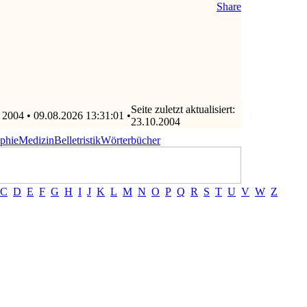
Share
Seite zuletzt aktualisiert:
 2004 • 09.08.2026 13:31:01 •
23.10.2004
ophie
Medizin
Belletristik
Wörterbücher
C
D
E
F
G
H
I
J
K
L
M
N
O
P
Q
R
S
T
U
V
W
Z