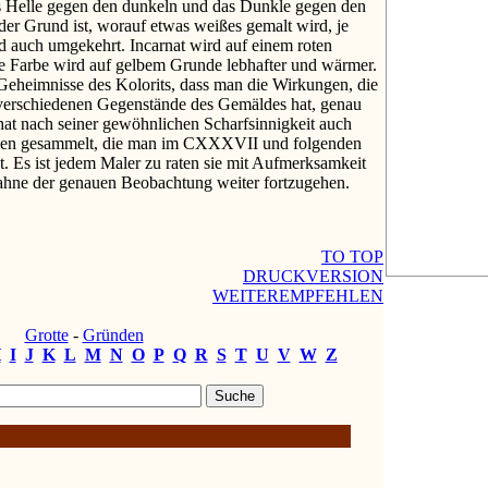
as Helle gegen den dunkeln und das Dunkle gegen den
 der Grund ist, worauf etwas weißes gemalt wird, je
d auch umgekehrt. Incarnat wird auf einem roten
te Farbe wird auf gelbem Grunde lebhafter und wärmer.
Geheimnisse des Kolorits, dass man die Wirkungen, die
 verschiedenen Gegenstände des Gemäldes hat, genau
at nach seiner gewöhnlichen Scharfsinnigkeit auch
gen gesammelt, die man im CXXXVII und folgenden
t. Es ist jedem Maler zu raten sie mit Aufmerksamkeit
Bahne der genauen Beobachtung weiter fortzugehen.
TO TOP
DRUCKVERSION
WEITEREMPFEHLEN
Grotte
-
Gründen
H
I
J
K
L
M
N
O
P
Q
R
S
T
U
V
W
Z