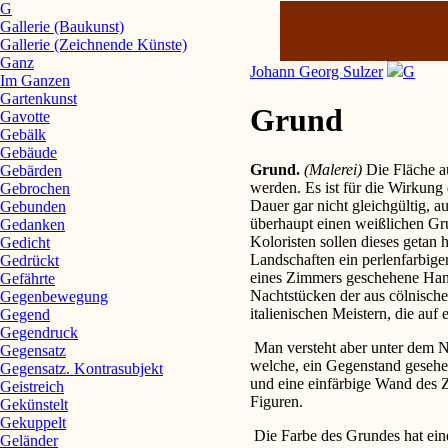
G
Gallerie (Baukunst)
Gallerie (Zeichnende Künste)
Ganz
Johann Georg Sulzer
G
Im Ganzen
Gartenkunst
Grund
Gavotte
Gebälk
Gebäude
Grund.
(Malerei)
Die Fläche a
Gebärden
werden. Es ist für die Wirkung
Gebrochen
Dauer gar nicht gleichgültig, a
Gebunden
überhaupt einen weißlichen Gr
Gedanken
Koloristen sollen dieses getan 
Gedicht
Landschaften ein perlenfarbige
Gedrückt
eines Zimmers geschehene Han
Gefährte
Nachtstücken der aus cölnische
Gegenbewegung
italienischen Meistern, die auf
Gegend
Gegendruck
Man versteht aber unter dem N
Gegensatz
welche, ein Gegenstand gesehe
Gegensatz. Kontrasubjekt
und eine einfärbige Wand des
Geistreich
Figuren.
Gekünstelt
Gekuppelt
Die Farbe des Grundes hat eine
Geländer