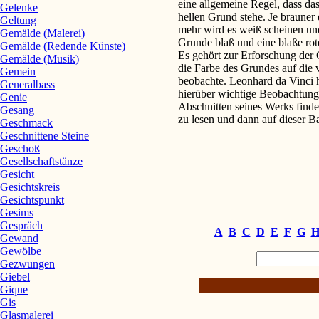
eine allgemeine Regel, dass d
Gelenke
hellen Grund stehe. Je brauner
Geltung
mehr wird es weiß scheinen un
Gemälde (Malerei)
Grunde blaß und eine blaße ro
Gemälde (Redende Künste)
Es gehört zur Erforschung der 
Gemälde (Musik)
die Farbe des Grundes auf die
Gemein
beobachte. Leonhard da Vinci h
Generalbass
hierüber wichtige Beobachtun
Genie
Abschnitten seines Werks finde
Gesang
zu lesen und dann auf dieser 
Geschmack
Geschnittene Steine
Geschoß
Gesellschaftstänze
Gesicht
Gesichtskreis
Gesichtspunkt
Gesims
Gespräch
A
B
C
D
E
F
G
Gewand
Gewölbe
Gezwungen
Giebel
Gique
Gis
Glasmalerei