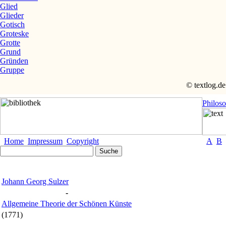
Glied
Glieder
Gotisch
Groteske
Grotte
Grund
Gründen
Gruppe
© textlog.de
Philos
Home
Impressum
Copyright
A
B
Johann Georg Sulzer
-
Allgemeine Theorie der Schönen Künste
(1771)