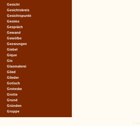
Gesicht
Gesichtskreis
Gesichtspunkt
Gesims
Gespräch
Gewand
Gewölbe
Gezwungen
Giebel
Gique
Gis
Glasmalerei
Glied
Glieder
Gotisch
Groteske
Grotte
Grund
Gründen
Gruppe
© tex