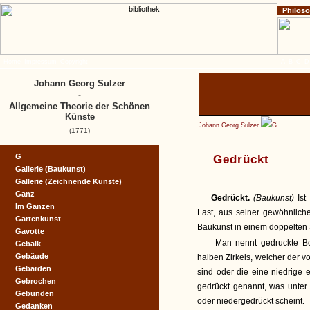
Philos
Home
Impressum
Copyright
A
B
C
D
Johann Georg Sulzer
-
Allgemeine Theorie der Schönen
Künste
Johann Georg Sulzer
G
(1771)
G
Gedrückt
Gallerie (Baukunst)
Gallerie (Zeichnende Künste)
Ganz
Gedrückt.
(Baukunst)
Ist
Im Ganzen
Last, aus seiner gewöhnlic
Gartenkunst
Baukunst in einem doppelten S
Gavotte
Man nennt gedruckte Bog
Gebälk
Gebäude
halben Zirkels, welcher der v
Gebärden
sind oder die eine niedrige 
Gebrochen
gedrückt genannt, was unter 
Gebunden
oder niedergedrückt scheint.
Gedanken