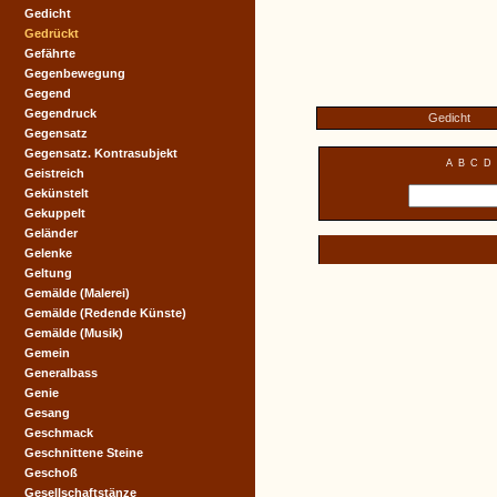
Gedicht
Gedrückt
Gefährte
Gegenbewegung
Gegend
Gegendruck
Gedicht
Gegensatz
Gegensatz. Kontrasubjekt
A
B
C
D
Geistreich
Gekünstelt
Gekuppelt
Geländer
Gelenke
Geltung
Gemälde (Malerei)
Gemälde (Redende Künste)
Gemälde (Musik)
Gemein
Generalbass
Genie
Gesang
Geschmack
Geschnittene Steine
Geschoß
Gesellschaftstänze