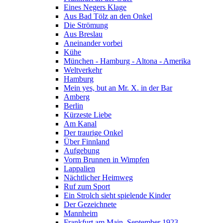
Eines Negers Klage
Aus Bad Tölz an den Onkel
Die Strömung
Aus Breslau
Aneinander vorbei
Kühe
München - Hamburg - Altona - Amerika
Weltverkehr
Hamburg
Mein yes, but an Mr. X. in der Bar
Amberg
Berlin
Kürzeste Liebe
Am Kanal
Der traurige Onkel
Über Finnland
Aufgebung
Vorm Brunnen in Wimpfen
Lappalien
Nächtlicher Heimweg
Ruf zum Sport
Ein Strolch sieht spielende Kinder
Der Gezeichnete
Mannheim
Frankfurt am Main, September 1923