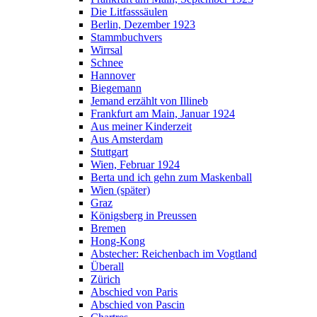
Die Litfasssäulen
Berlin, Dezember 1923
Stammbuchvers
Wirrsal
Schnee
Hannover
Biegemann
Jemand erzählt von Illineb
Frankfurt am Main, Januar 1924
Aus meiner Kinderzeit
Aus Amsterdam
Stuttgart
Wien, Februar 1924
Berta und ich gehn zum Maskenball
Wien (später)
Graz
Königsberg in Preussen
Bremen
Hong-Kong
Abstecher: Reichenbach im Vogtland
Überall
Zürich
Abschied von Paris
Abschied von Pascin