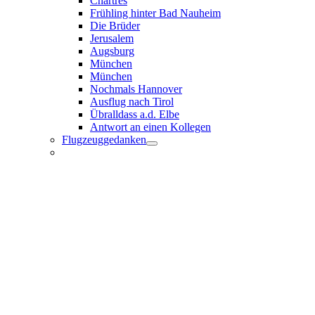
Chartres
Frühling hinter Bad Nauheim
Die Brüder
Jerusalem
Augsburg
München
München
Nochmals Hannover
Ausflug nach Tirol
Übralldass a.d. Elbe
Antwort an einen Kollegen
Flugzeuggedanken