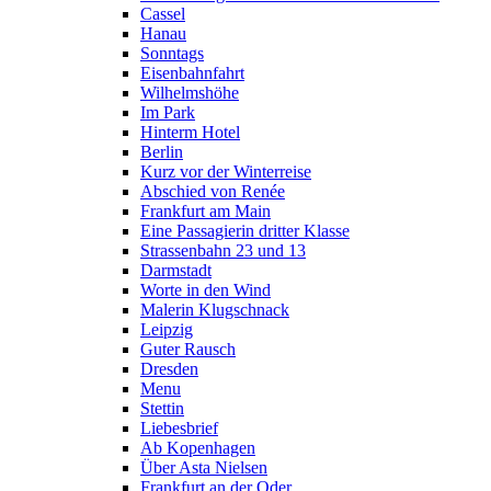
Cassel
Hanau
Sonntags
Eisenbahnfahrt
Wilhelmshöhe
Im Park
Hinterm Hotel
Berlin
Kurz vor der Winterreise
Abschied von Renée
Frankfurt am Main
Eine Passagierin dritter Klasse
Strassenbahn 23 und 13
Darmstadt
Worte in den Wind
Malerin Klugschnack
Leipzig
Guter Rausch
Dresden
Menu
Stettin
Liebesbrief
Ab Kopenhagen
Über Asta Nielsen
Frankfurt an der Oder