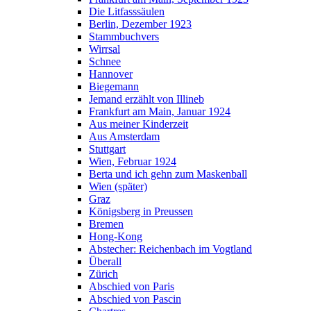
Die Litfasssäulen
Berlin, Dezember 1923
Stammbuchvers
Wirrsal
Schnee
Hannover
Biegemann
Jemand erzählt von Illineb
Frankfurt am Main, Januar 1924
Aus meiner Kinderzeit
Aus Amsterdam
Stuttgart
Wien, Februar 1924
Berta und ich gehn zum Maskenball
Wien (später)
Graz
Königsberg in Preussen
Bremen
Hong-Kong
Abstecher: Reichenbach im Vogtland
Überall
Zürich
Abschied von Paris
Abschied von Pascin