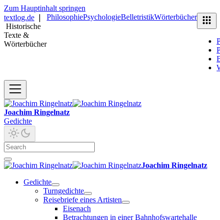
Zum Hauptinhalt springen
Philosophie
Psychologie
Belletristik
Wörterbücher
textlog.de
❘
Historische
Texte &
P
Wörterbücher
P
B
Joachim Ringelnatz
Gedichte
Joachim Ringelnatz
Gedichte
Turngedichte
Reisebriefe eines Artisten
Eisenach
Betrachtungen in einer Bahnhofswartehalle