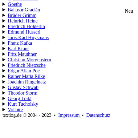
Goethe
Baltasar Gracián
Neu
Brüder Grimm
Heinrich Heine
Friedrich Hölderlin
Edmund Husserl
Joris-Karl Huysmans
Franz Kafka
Karl Kraus
Fritz Mauthner
Christian Morgenstern
Friedrich Nietzsche
Edgar Allan Poe
Rainer Maria Rilke
Joachim Ringelnatz
Gustav Schwab
Theodor Storm
Georg Trakl
Kurt Tucholsky
Voltaire
textlog.de © 2004 - 2023
•
Impressum
•
Datenschutz