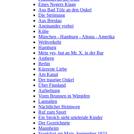
Eines Negers Klage
Aus Bad Tölz an den Onkel
Die Strömung
Aus Breslau
Aneinander vorbei
Kühe
München - Hamburg - Altona - Amerika
Weltverkehr
Hamburg
Mein yes, but an Mr. X. in der Bar
Amberg
Berlin
Kürzeste Liebe
Am Kanal
Der traurige Onkel
Über Finnland
Aufgebung
Vorm Brunnen in Wimpfen
Lappalien
Nächtlicher Heimweg
Ruf zum Sport
Ein Strolch sieht spielende Kinder
Der Gezeichnete
Mannheim
Frankfurt am Main, September 1923