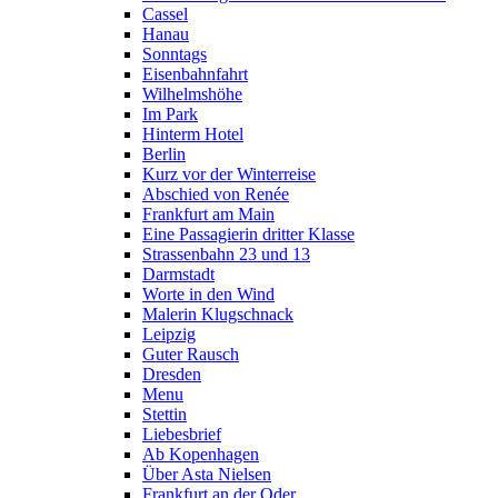
Cassel
Hanau
Sonntags
Eisenbahnfahrt
Wilhelmshöhe
Im Park
Hinterm Hotel
Berlin
Kurz vor der Winterreise
Abschied von Renée
Frankfurt am Main
Eine Passagierin dritter Klasse
Strassenbahn 23 und 13
Darmstadt
Worte in den Wind
Malerin Klugschnack
Leipzig
Guter Rausch
Dresden
Menu
Stettin
Liebesbrief
Ab Kopenhagen
Über Asta Nielsen
Frankfurt an der Oder