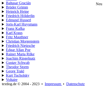
Baltasar Gracián
Neu
Brüder Grimm
Heinrich Heine
Friedrich Hölderlin
Edmund Husserl
Joris-Karl Huysmans
Franz Kafka
Karl Kraus
Fritz Mauthner
Christian Morgenstern
Friedrich Nietzsche
Edgar Allan Poe
Rainer Maria Rilke
Joachim Ringelnatz
Gustav Schwab
Theodor Storm
Georg Trakl
Kurt Tucholsky
Voltaire
textlog.de © 2004 - 2023
•
Impressum
•
Datenschutz