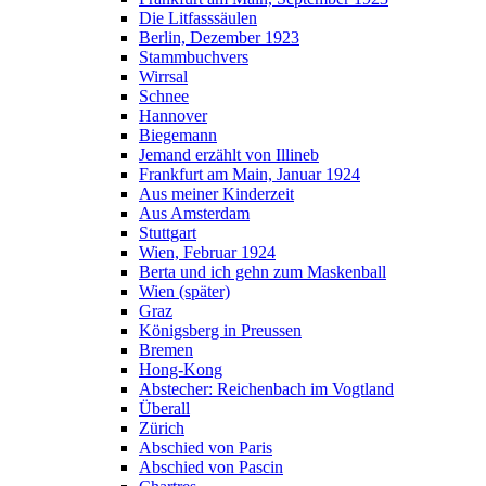
Die Litfasssäulen
Berlin, Dezember 1923
Stammbuchvers
Wirrsal
Schnee
Hannover
Biegemann
Jemand erzählt von Illineb
Frankfurt am Main, Januar 1924
Aus meiner Kinderzeit
Aus Amsterdam
Stuttgart
Wien, Februar 1924
Berta und ich gehn zum Maskenball
Wien (später)
Graz
Königsberg in Preussen
Bremen
Hong-Kong
Abstecher: Reichenbach im Vogtland
Überall
Zürich
Abschied von Paris
Abschied von Pascin