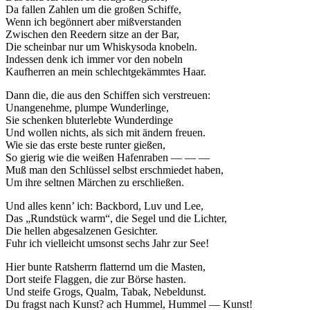
Da fallen Zahlen um die großen Schiffe,
Wenn ich begönnert aber mißverstanden
Zwischen den Reedern sitze an der Bar,
Die scheinbar nur um Whiskysoda knobeln.
Indessen denk ich immer vor den nobeln
Kaufherren an mein schlechtgekämmtes Haar.
Dann die, die aus den Schiffen sich verstreuen:
Unangenehme, plumpe Wunderlinge,
Sie schenken bluterlebte Wunderdinge
Und wollen nichts, als sich mit ändern freuen.
Wie sie das erste beste runter gießen,
So gierig wie die weißen Hafenraben — — —
Muß man den Schlüssel selbst erschmiedet haben,
Um ihre seltnen Märchen zu erschließen.
Und alles kenn’ ich: Backbord, Luv und Lee,
Das „Rundstück warm“, die Segel und die Lichter,
Die hellen abgesalzenen Gesichter.
Fuhr ich vielleicht umsonst sechs Jahr zur See!
Hier bunte Ratsherrn flatternd um die Masten,
Dort steife Flaggen, die zur Börse hasten.
Und steife Grogs, Qualm, Tabak, Nebeldunst.
Du fragst nach Kunst? ach Hummel, Hummel — Kunst!