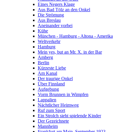
Eines Negers Klage
Aus Bad Tölz an den Onkel
Die Strömung
Aus Breslau
Aneinander vorbei
Kühe
München - Hamburg - Altona - Amerika
Weltverkehr
Hamburg
Mein yes, but an Mr. X. in der Bar
Amberg
Berlin
Kürzeste Liebe
Am Kanal
Der traurige Onkel
Über Finnland
Aufgebung
Vorm Brunnen in Wimpfen
Lappalien
Nächtlicher Heimweg
Ruf zum Sport
Ein Strolch sieht spielende Kinder
Der Gezeichnete
Mannheim
Frankfurt am Main, September 1923