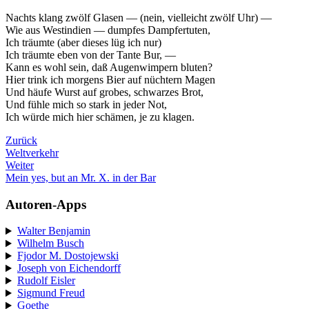
Nachts klang zwölf Glasen — (nein, vielleicht zwölf Uhr) —
Wie aus Westindien — dumpfes Dampfertuten,
Ich träumte (aber dieses lüg ich nur)
Ich träumte eben von der Tante Bur, —
Kann es wohl sein, daß Augenwimpern bluten?
Hier trink ich morgens Bier auf nüchtern Magen
Und häufe Wurst auf grobes, schwarzes Brot,
Und fühle mich so stark in jeder Not,
Ich würde mich hier schämen, je zu klagen.
Zurück
Weltverkehr
Weiter
Mein yes, but an Mr. X. in der Bar
Autoren-Apps
Walter Benjamin
Wilhelm Busch
Fjodor M. Dostojewski
Joseph von Eichendorff
Rudolf Eisler
Sigmund Freud
Goethe