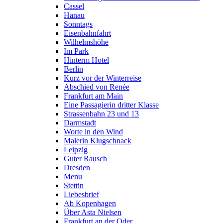
Cassel
Hanau
Sonntags
Eisenbahnfahrt
Wilhelmshöhe
Im Park
Hinterm Hotel
Berlin
Kurz vor der Winterreise
Abschied von Renée
Frankfurt am Main
Eine Passagierin dritter Klasse
Strassenbahn 23 und 13
Darmstadt
Worte in den Wind
Malerin Klugschnack
Leipzig
Guter Rausch
Dresden
Menu
Stettin
Liebesbrief
Ab Kopenhagen
Über Asta Nielsen
Frankfurt an der Oder