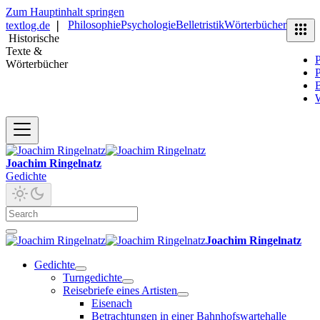
Zum Hauptinhalt springen
Philosophie
Psychologie
Belletristik
Wörterbücher
textlog.de
❘
Historische
Texte &
P
Wörterbücher
P
B
Joachim Ringelnatz
Gedichte
Joachim Ringelnatz
Gedichte
Turngedichte
Reisebriefe eines Artisten
Eisenach
Betrachtungen in einer Bahnhofswartehalle