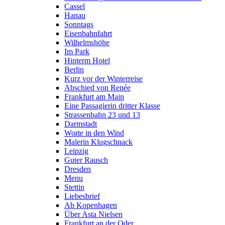
Cassel
Hanau
Sonntags
Eisenbahnfahrt
Wilhelmshöhe
Im Park
Hinterm Hotel
Berlin
Kurz vor der Winterreise
Abschied von Renée
Frankfurt am Main
Eine Passagierin dritter Klasse
Strassenbahn 23 und 13
Darmstadt
Worte in den Wind
Malerin Klugschnack
Leipzig
Guter Rausch
Dresden
Menu
Stettin
Liebesbrief
Ab Kopenhagen
Über Asta Nielsen
Frankfurt an der Oder