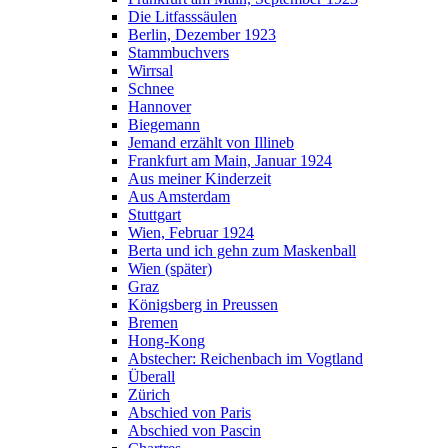
Die Litfasssäulen
Berlin, Dezember 1923
Stammbuchvers
Wirrsal
Schnee
Hannover
Biegemann
Jemand erzählt von Illineb
Frankfurt am Main, Januar 1924
Aus meiner Kinderzeit
Aus Amsterdam
Stuttgart
Wien, Februar 1924
Berta und ich gehn zum Maskenball
Wien (später)
Graz
Königsberg in Preussen
Bremen
Hong-Kong
Abstecher: Reichenbach im Vogtland
Überall
Zürich
Abschied von Paris
Abschied von Pascin