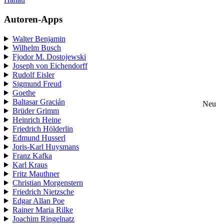
Autoren-Apps
Walter Benjamin
Wilhelm Busch
Fjodor M. Dostojewski
Joseph von Eichendorff
Rudolf Eisler
Sigmund Freud
Goethe
Baltasar Gracián
Neu
Brüder Grimm
Heinrich Heine
Friedrich Hölderlin
Edmund Husserl
Joris-Karl Huysmans
Franz Kafka
Karl Kraus
Fritz Mauthner
Christian Morgenstern
Friedrich Nietzsche
Edgar Allan Poe
Rainer Maria Rilke
Joachim Ringelnatz