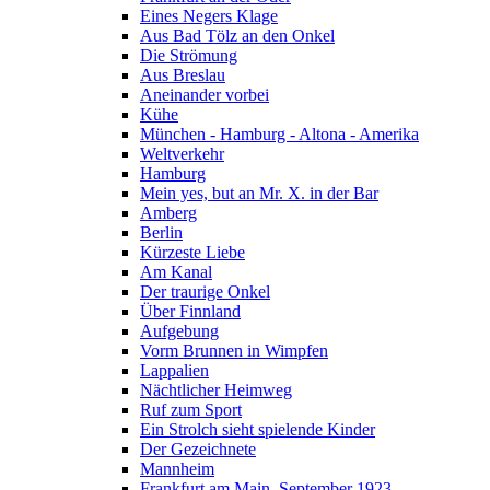
Eines Negers Klage
Aus Bad Tölz an den Onkel
Die Strömung
Aus Breslau
Aneinander vorbei
Kühe
München - Hamburg - Altona - Amerika
Weltverkehr
Hamburg
Mein yes, but an Mr. X. in der Bar
Amberg
Berlin
Kürzeste Liebe
Am Kanal
Der traurige Onkel
Über Finnland
Aufgebung
Vorm Brunnen in Wimpfen
Lappalien
Nächtlicher Heimweg
Ruf zum Sport
Ein Strolch sieht spielende Kinder
Der Gezeichnete
Mannheim
Frankfurt am Main, September 1923