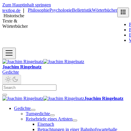
Zum Hauptinhalt springen
Philosophie
Psychologie
Belletristik
Wörterbücher
textlog.de
❘
Historische
Texte &
P
Wörterbücher
P
B
Joachim Ringelnatz
Gedichte
Joachim Ringelnatz
Gedichte
Turngedichte
Reisebriefe eines Artisten
Eisenach
Betrachtungen in einer Bahnhofswartehalle