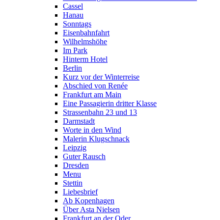
Cassel
Hanau
Sonntags
Eisenbahnfahrt
Wilhelmshöhe
Im Park
Hinterm Hotel
Berlin
Kurz vor der Winterreise
Abschied von Renée
Frankfurt am Main
Eine Passagierin dritter Klasse
Strassenbahn 23 und 13
Darmstadt
Worte in den Wind
Malerin Klugschnack
Leipzig
Guter Rausch
Dresden
Menu
Stettin
Liebesbrief
Ab Kopenhagen
Über Asta Nielsen
Frankfurt an der Oder