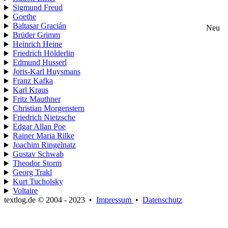
Sigmund Freud
Goethe
Baltasar Gracián
Neu
Brüder Grimm
Heinrich Heine
Friedrich Hölderlin
Edmund Husserl
Joris-Karl Huysmans
Franz Kafka
Karl Kraus
Fritz Mauthner
Christian Morgenstern
Friedrich Nietzsche
Edgar Allan Poe
Rainer Maria Rilke
Joachim Ringelnatz
Gustav Schwab
Theodor Storm
Georg Trakl
Kurt Tucholsky
Voltaire
textlog.de © 2004 - 2023
•
Impressum
•
Datenschutz