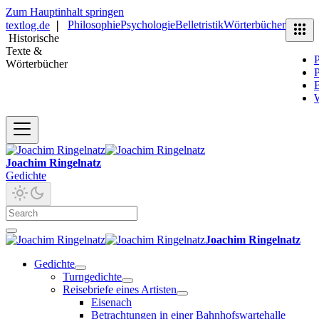
Zum Hauptinhalt springen
Philosophie
Psychologie
Belletristik
Wörterbücher
textlog.de
❘
Historische
Texte &
P
Wörterbücher
P
B
Joachim Ringelnatz
Gedichte
Joachim Ringelnatz
Gedichte
Turngedichte
Reisebriefe eines Artisten
Eisenach
Betrachtungen in einer Bahnhofswartehalle