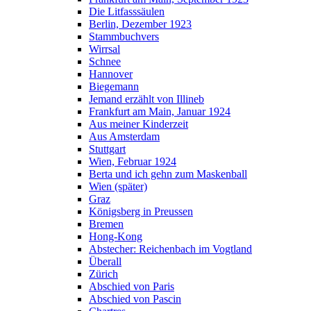
Die Litfasssäulen
Berlin, Dezember 1923
Stammbuchvers
Wirrsal
Schnee
Hannover
Biegemann
Jemand erzählt von Illineb
Frankfurt am Main, Januar 1924
Aus meiner Kinderzeit
Aus Amsterdam
Stuttgart
Wien, Februar 1924
Berta und ich gehn zum Maskenball
Wien (später)
Graz
Königsberg in Preussen
Bremen
Hong-Kong
Abstecher: Reichenbach im Vogtland
Überall
Zürich
Abschied von Paris
Abschied von Pascin