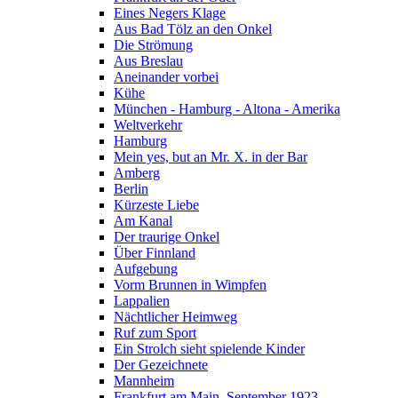
Eines Negers Klage
Aus Bad Tölz an den Onkel
Die Strömung
Aus Breslau
Aneinander vorbei
Kühe
München - Hamburg - Altona - Amerika
Weltverkehr
Hamburg
Mein yes, but an Mr. X. in der Bar
Amberg
Berlin
Kürzeste Liebe
Am Kanal
Der traurige Onkel
Über Finnland
Aufgebung
Vorm Brunnen in Wimpfen
Lappalien
Nächtlicher Heimweg
Ruf zum Sport
Ein Strolch sieht spielende Kinder
Der Gezeichnete
Mannheim
Frankfurt am Main, September 1923