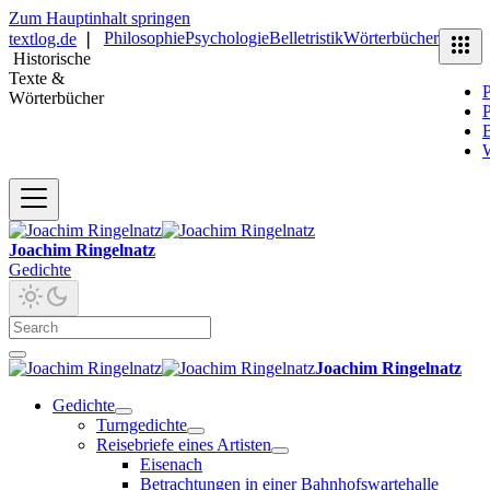
Zum Hauptinhalt springen
Philosophie
Psychologie
Belletristik
Wörterbücher
textlog.de
❘
Historische
Texte &
P
Wörterbücher
P
B
Joachim Ringelnatz
Gedichte
Joachim Ringelnatz
Gedichte
Turngedichte
Reisebriefe eines Artisten
Eisenach
Betrachtungen in einer Bahnhofswartehalle