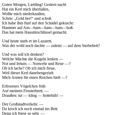
Guten Morgen, Liebling! Gestern nacht
Hat ein Kerl mich überfallen,
Wollte mich niederknallen,
Schrie: „Geld her!“ und schoß.
Ich habe ihm fünf auf den Schädel gekracht:
Hammer auf Am—bam—bam—bam—boß.
Das hat mein Haustürschlüssel gemacht.
Und heute starb er im Lazarett.
Was der wohl noch dachte — zuletzt — auf dem Sterbebett?
Und was soll ich denken?
Welche Mächte die Kugeln lenken —
Not und Irrtum — Notwehr und Reue —?
Ob ich lache? Ob ich mich freue,
Weil dieser Kerl danebengezielt
Mich Armen für einen Reichen hielt —?
Erfrorenes Vögelchen früh
Auf meinem Fensterbrett. —
Draußen: tut — kling — hottehüh! —
Der Großstadtverkehr. —
Da kroch ich noch einmal ins Bett.
Denn ich friere so sehr. —