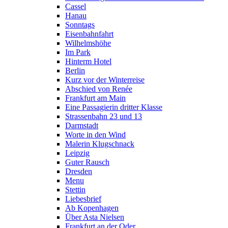
Cassel
Hanau
Sonntags
Eisenbahnfahrt
Wilhelmshöhe
Im Park
Hinterm Hotel
Berlin
Kurz vor der Winterreise
Abschied von Renée
Frankfurt am Main
Eine Passagierin dritter Klasse
Strassenbahn 23 und 13
Darmstadt
Worte in den Wind
Malerin Klugschnack
Leipzig
Guter Rausch
Dresden
Menu
Stettin
Liebesbrief
Ab Kopenhagen
Über Asta Nielsen
Frankfurt an der Oder