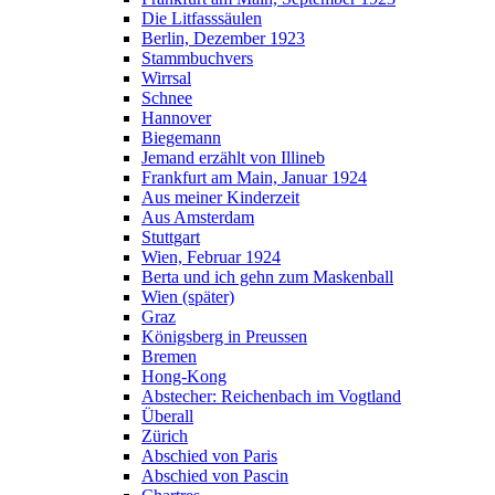
Die Litfasssäulen
Berlin, Dezember 1923
Stammbuchvers
Wirrsal
Schnee
Hannover
Biegemann
Jemand erzählt von Illineb
Frankfurt am Main, Januar 1924
Aus meiner Kinderzeit
Aus Amsterdam
Stuttgart
Wien, Februar 1924
Berta und ich gehn zum Maskenball
Wien (später)
Graz
Königsberg in Preussen
Bremen
Hong-Kong
Abstecher: Reichenbach im Vogtland
Überall
Zürich
Abschied von Paris
Abschied von Pascin