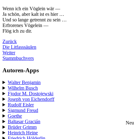
Wenn ich ein Vöglein wär —
Ja schön, aber kalt ist es hier …
Und so lange getrennt zu sein …
Erfrorenes Vögelein —
Flög ich zu dir.
Zurück
Die Litfasssäulen
Weiter
Stammbuchvers
Autoren-Apps
Walter Benjamin
Wilhelm Busch
Fjodor M. Dostojewski
Joseph von Eichendorff
Rudolf Eisler
Sigmund Freud
Goethe
Baltasar Gracián
Neu
Brüder Grimm
Heinrich Heine
Friedrich Hölderlin