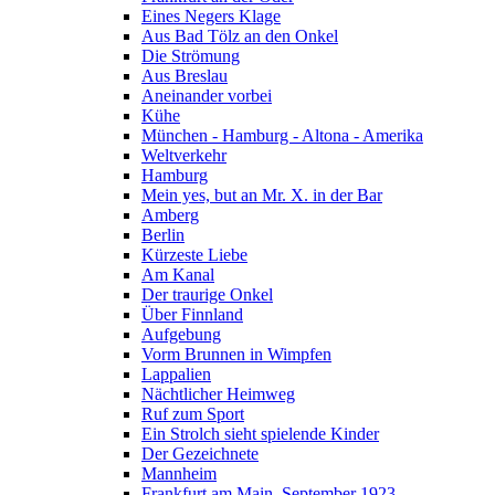
Eines Negers Klage
Aus Bad Tölz an den Onkel
Die Strömung
Aus Breslau
Aneinander vorbei
Kühe
München - Hamburg - Altona - Amerika
Weltverkehr
Hamburg
Mein yes, but an Mr. X. in der Bar
Amberg
Berlin
Kürzeste Liebe
Am Kanal
Der traurige Onkel
Über Finnland
Aufgebung
Vorm Brunnen in Wimpfen
Lappalien
Nächtlicher Heimweg
Ruf zum Sport
Ein Strolch sieht spielende Kinder
Der Gezeichnete
Mannheim
Frankfurt am Main, September 1923