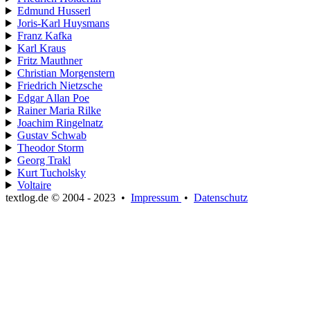
Edmund Husserl
Joris-Karl Huysmans
Franz Kafka
Karl Kraus
Fritz Mauthner
Christian Morgenstern
Friedrich Nietzsche
Edgar Allan Poe
Rainer Maria Rilke
Joachim Ringelnatz
Gustav Schwab
Theodor Storm
Georg Trakl
Kurt Tucholsky
Voltaire
textlog.de © 2004 - 2023
•
Impressum
•
Datenschutz