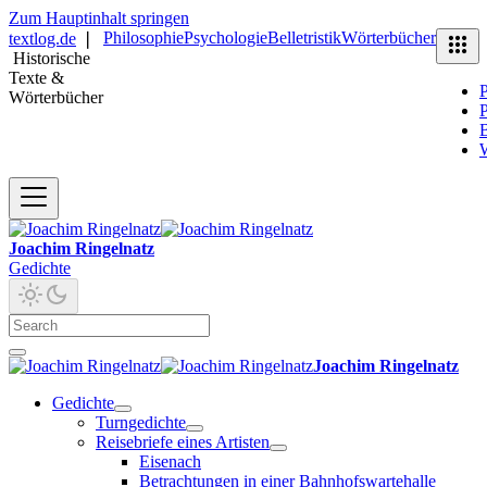
Zum Hauptinhalt springen
Philosophie
Psychologie
Belletristik
Wörterbücher
textlog.de
❘
Historische
Texte &
P
Wörterbücher
P
B
Joachim Ringelnatz
Gedichte
Joachim Ringelnatz
Gedichte
Turngedichte
Reisebriefe eines Artisten
Eisenach
Betrachtungen in einer Bahnhofswartehalle