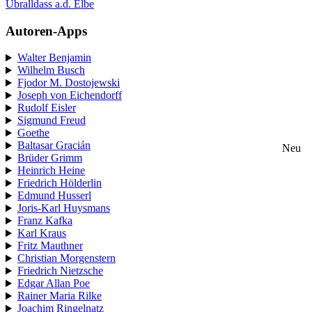
Übralldass a.d. Elbe
Autoren-Apps
Walter Benjamin
Wilhelm Busch
Fjodor M. Dostojewski
Joseph von Eichendorff
Rudolf Eisler
Sigmund Freud
Goethe
Baltasar Gracián
Neu
Brüder Grimm
Heinrich Heine
Friedrich Hölderlin
Edmund Husserl
Joris-Karl Huysmans
Franz Kafka
Karl Kraus
Fritz Mauthner
Christian Morgenstern
Friedrich Nietzsche
Edgar Allan Poe
Rainer Maria Rilke
Joachim Ringelnatz