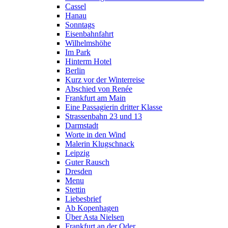
Cassel
Hanau
Sonntags
Eisenbahnfahrt
Wilhelmshöhe
Im Park
Hinterm Hotel
Berlin
Kurz vor der Winterreise
Abschied von Renée
Frankfurt am Main
Eine Passagierin dritter Klasse
Strassenbahn 23 und 13
Darmstadt
Worte in den Wind
Malerin Klugschnack
Leipzig
Guter Rausch
Dresden
Menu
Stettin
Liebesbrief
Ab Kopenhagen
Über Asta Nielsen
Frankfurt an der Oder