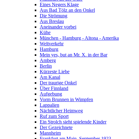
Eines Negers Klage
Aus Bad Tölz an den Onkel
Die Strömung
Aus Breslau
Aneinander vorbei
Kühe
München - Hamburg - Altona - Amerika
Weltverkehr
Hamburg
Mein yes, but an Mr. X. in der Bar
Amberg
Berlin
Kürzeste Liebe
Am Kanal
Der traurige Onkel
Über Finnland
Aufgebung
Vorm Brunnen in Wimpfen
Lappalien
Nächtlicher Heimweg
Ruf zum Sport
Ein Strolch sieht spielende Kinder
Der Gezeichnete
Mannheim
Frankfurt am Main, September 1923