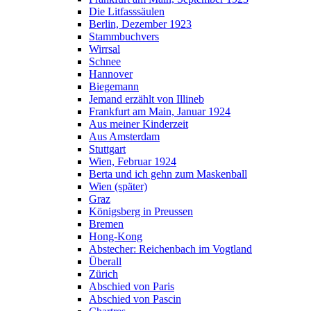
Die Litfasssäulen
Berlin, Dezember 1923
Stammbuchvers
Wirrsal
Schnee
Hannover
Biegemann
Jemand erzählt von Illineb
Frankfurt am Main, Januar 1924
Aus meiner Kinderzeit
Aus Amsterdam
Stuttgart
Wien, Februar 1924
Berta und ich gehn zum Maskenball
Wien (später)
Graz
Königsberg in Preussen
Bremen
Hong-Kong
Abstecher: Reichenbach im Vogtland
Überall
Zürich
Abschied von Paris
Abschied von Pascin