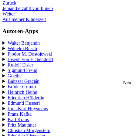
Zurück
Jemand erzählt von Illineb
Weiter
Aus meiner Kinderzeit
Autoren-Apps
Walter Benjamin
Wilhelm Busch
Fjodor M. Dostojewski
Joseph von Eichendorff
Rudolf Eisler
Sigmund Freud
Goethe
Baltasar Gracián
Neu
Brüder Grimm
Heinrich Heine
Friedrich Hölderlin
Edmund Husserl
Joris-Karl Huysmans
Franz Kafka
Karl Kraus
Fritz Mauthner
Christian Morgenstern
Friedrich Nietzsche