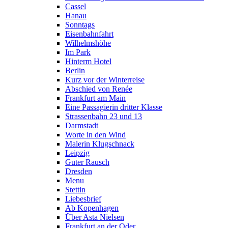
Cassel
Hanau
Sonntags
Eisenbahnfahrt
Wilhelmshöhe
Im Park
Hinterm Hotel
Berlin
Kurz vor der Winterreise
Abschied von Renée
Frankfurt am Main
Eine Passagierin dritter Klasse
Strassenbahn 23 und 13
Darmstadt
Worte in den Wind
Malerin Klugschnack
Leipzig
Guter Rausch
Dresden
Menu
Stettin
Liebesbrief
Ab Kopenhagen
Über Asta Nielsen
Frankfurt an der Oder