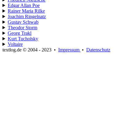
Edgar Allan Poe
Rainer Maria Rilke
Joachim Ringelnatz
Gustav Schwab
Theodor Storm
Georg Trakl
Kurt Tucholsky
Voltaire
textlog.de © 2004 - 2023
•
Impressum
•
Datenschutz