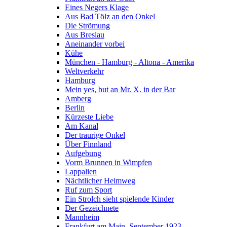
Eines Negers Klage
Aus Bad Tölz an den Onkel
Die Strömung
Aus Breslau
Aneinander vorbei
Kühe
München - Hamburg - Altona - Amerika
Weltverkehr
Hamburg
Mein yes, but an Mr. X. in der Bar
Amberg
Berlin
Kürzeste Liebe
Am Kanal
Der traurige Onkel
Über Finnland
Aufgebung
Vorm Brunnen in Wimpfen
Lappalien
Nächtlicher Heimweg
Ruf zum Sport
Ein Strolch sieht spielende Kinder
Der Gezeichnete
Mannheim
Frankfurt am Main, September 1923