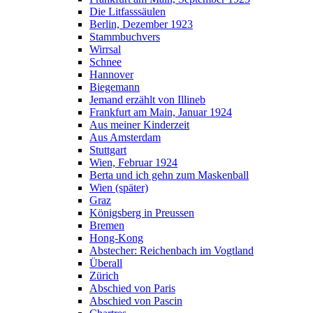
Die Litfasssäulen
Berlin, Dezember 1923
Stammbuchvers
Wirrsal
Schnee
Hannover
Biegemann
Jemand erzählt von Illineb
Frankfurt am Main, Januar 1924
Aus meiner Kinderzeit
Aus Amsterdam
Stuttgart
Wien, Februar 1924
Berta und ich gehn zum Maskenball
Wien (später)
Graz
Königsberg in Preussen
Bremen
Hong-Kong
Abstecher: Reichenbach im Vogtland
Überall
Zürich
Abschied von Paris
Abschied von Pascin