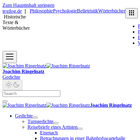
Zum Hauptinhalt springen
Philosophie
Psychologie
Belletristik
Wörterbücher
textlog.de
❘
Historische
Texte &
P
Wörterbücher
P
B
Joachim Ringelnatz
Gedichte
Joachim Ringelnatz
Gedichte
Turngedichte
Reisebriefe eines Artisten
Eisenach
Betrachtungen in einer Bahnhofswartehalle