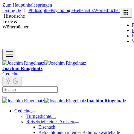
Zum Hauptinhalt springen
Philosophie
Psychologie
Belletristik
Wörterbücher
textlog.de
❘
Historische
Texte &
P
Wörterbücher
P
B
Joachim Ringelnatz
Gedichte
Joachim Ringelnatz
Gedichte
Turngedichte
Reisebriefe eines Artisten
Eisenach
Betrachtungen in einer Bahnhofswartehalle