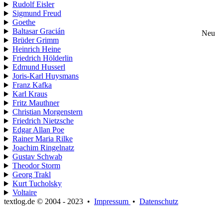
Rudolf Eisler
Sigmund Freud
Goethe
Baltasar Gracián
Neu
Brüder Grimm
Heinrich Heine
Friedrich Hölderlin
Edmund Husserl
Joris-Karl Huysmans
Franz Kafka
Karl Kraus
Fritz Mauthner
Christian Morgenstern
Friedrich Nietzsche
Edgar Allan Poe
Rainer Maria Rilke
Joachim Ringelnatz
Gustav Schwab
Theodor Storm
Georg Trakl
Kurt Tucholsky
Voltaire
textlog.de © 2004 - 2023
•
Impressum
•
Datenschutz