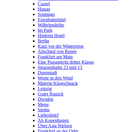
Cassel
Hanau
Sonntags
Eisenbahnfahrt
Wilhelmshöhe
Im Park
Hinterm Hotel
Berlin
Kurz vor der Winterreise
Abschied von Renée
Frankfurt am Main
Eine Passagierin dritter Klasse
Strassenbahn 23 und 13
Darmstadt
Worte in den Wind
Malerin Klugschnack
Leipzig
Guter Rausch
Dresden
Menu
Stettin
Liebesbrief
Ab Kopenhagen
Über Asta Nielsen
Frankfurt an der Oder