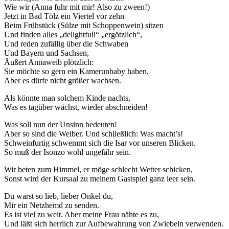
Wie wir (Anna fuhr mit mir! Also zu zween!)
Jetzt in Bad Tölz ein Viertel vor zehn
Beim Frühstück (Sülze mit Schoppenwein) sitzen
Und finden alles „delightfull“ „ergötzlich“,
Und reden zufällig über die Schwaben
Und Bayern und Sachsen,
Äußert Annaweib plötzlich:
Sie möchte so gern ein Kamerunbaby haben,
Aber es dürfe nicht größer wachsen.
Als könnte man solchem Kinde nachts,
Was es tagüber wächst, wieder abschneiden!
Was soll nun der Unsinn bedeuten!
Aber so sind die Weiber. Und schließlich: Was macht’s!
Schweinfurtig schwemmt sich die Isar vor unseren Blicken.
So muß der Isonzo wohl ungefähr sein.
Wir beten zum Himmel, er möge schlecht Wetter schicken,
Sonst wird der Kursaal zu meinem Gastspiel ganz leer sein.
Du warst so lieb, lieber Onkel du,
Mir ein Netzhemd zu senden.
Es ist viel zu weit. Aber meine Frau nähte es zu,
Und läßt sich herrlich zur Aufbewahrung von Zwiebeln verwenden.