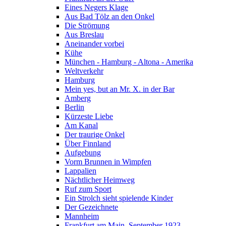
Eines Negers Klage
Aus Bad Tölz an den Onkel
Die Strömung
Aus Breslau
Aneinander vorbei
Kühe
München - Hamburg - Altona - Amerika
Weltverkehr
Hamburg
Mein yes, but an Mr. X. in der Bar
Amberg
Berlin
Kürzeste Liebe
Am Kanal
Der traurige Onkel
Über Finnland
Aufgebung
Vorm Brunnen in Wimpfen
Lappalien
Nächtlicher Heimweg
Ruf zum Sport
Ein Strolch sieht spielende Kinder
Der Gezeichnete
Mannheim
Frankfurt am Main, September 1923