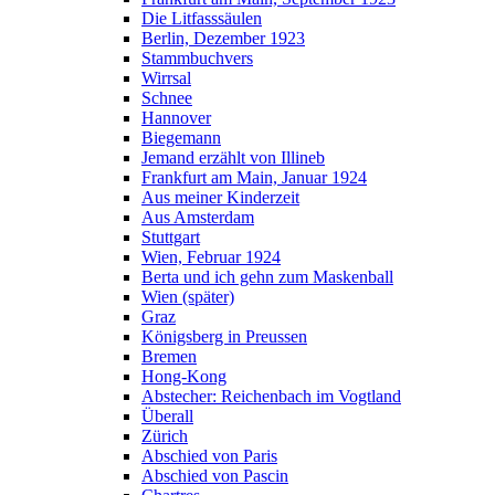
Die Litfasssäulen
Berlin, Dezember 1923
Stammbuchvers
Wirrsal
Schnee
Hannover
Biegemann
Jemand erzählt von Illineb
Frankfurt am Main, Januar 1924
Aus meiner Kinderzeit
Aus Amsterdam
Stuttgart
Wien, Februar 1924
Berta und ich gehn zum Maskenball
Wien (später)
Graz
Königsberg in Preussen
Bremen
Hong-Kong
Abstecher: Reichenbach im Vogtland
Überall
Zürich
Abschied von Paris
Abschied von Pascin