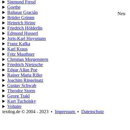
Sigmund Freud
Goethe
Baltasar Gracián
Neu
Brüder Grimm
Heinrich Heine
Friedrich Hölderlin
Edmund Husserl
Joris-Karl Huysmans
Franz Kafka
Karl Kraus
Fritz Mauthner
Christian Morgenstern
Friedrich Nietzsche
Edgar Allan Poe
Rainer Maria Rilke
Joachim Ringelnatz
Gustav Schwab
Theodor Storm
Georg Trakl
Kurt Tucholsky
Voltaire
textlog.de © 2004 - 2023
•
Impressum
•
Datenschutz