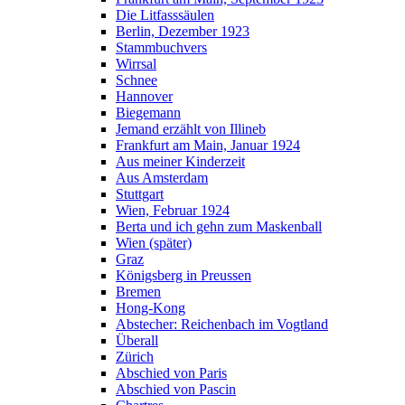
Die Litfasssäulen
Berlin, Dezember 1923
Stammbuchvers
Wirrsal
Schnee
Hannover
Biegemann
Jemand erzählt von Illineb
Frankfurt am Main, Januar 1924
Aus meiner Kinderzeit
Aus Amsterdam
Stuttgart
Wien, Februar 1924
Berta und ich gehn zum Maskenball
Wien (später)
Graz
Königsberg in Preussen
Bremen
Hong-Kong
Abstecher: Reichenbach im Vogtland
Überall
Zürich
Abschied von Paris
Abschied von Pascin