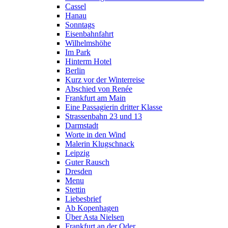
Cassel
Hanau
Sonntags
Eisenbahnfahrt
Wilhelmshöhe
Im Park
Hinterm Hotel
Berlin
Kurz vor der Winterreise
Abschied von Renée
Frankfurt am Main
Eine Passagierin dritter Klasse
Strassenbahn 23 und 13
Darmstadt
Worte in den Wind
Malerin Klugschnack
Leipzig
Guter Rausch
Dresden
Menu
Stettin
Liebesbrief
Ab Kopenhagen
Über Asta Nielsen
Frankfurt an der Oder