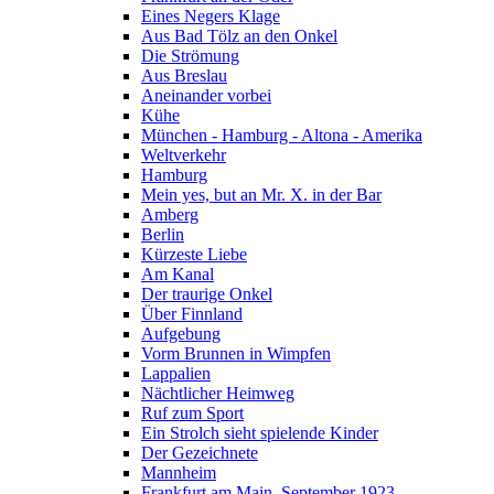
Eines Negers Klage
Aus Bad Tölz an den Onkel
Die Strömung
Aus Breslau
Aneinander vorbei
Kühe
München - Hamburg - Altona - Amerika
Weltverkehr
Hamburg
Mein yes, but an Mr. X. in der Bar
Amberg
Berlin
Kürzeste Liebe
Am Kanal
Der traurige Onkel
Über Finnland
Aufgebung
Vorm Brunnen in Wimpfen
Lappalien
Nächtlicher Heimweg
Ruf zum Sport
Ein Strolch sieht spielende Kinder
Der Gezeichnete
Mannheim
Frankfurt am Main, September 1923