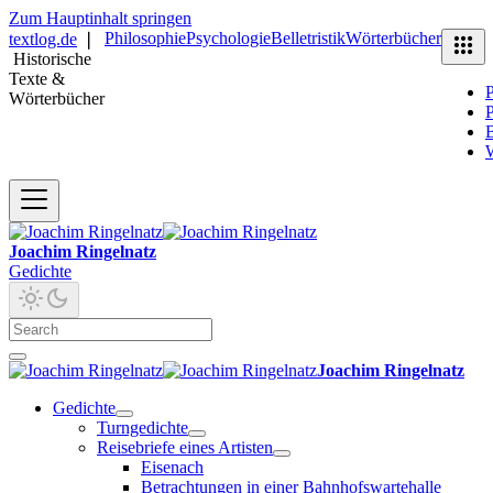
Zum Hauptinhalt springen
Philosophie
Psychologie
Belletristik
Wörterbücher
textlog.de
❘
Historische
Texte &
P
Wörterbücher
P
B
Joachim Ringelnatz
Gedichte
Joachim Ringelnatz
Gedichte
Turngedichte
Reisebriefe eines Artisten
Eisenach
Betrachtungen in einer Bahnhofswartehalle