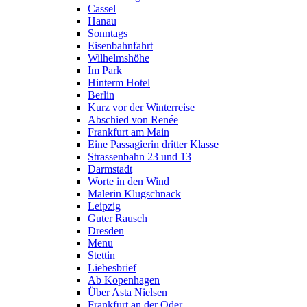
Cassel
Hanau
Sonntags
Eisenbahnfahrt
Wilhelmshöhe
Im Park
Hinterm Hotel
Berlin
Kurz vor der Winterreise
Abschied von Renée
Frankfurt am Main
Eine Passagierin dritter Klasse
Strassenbahn 23 und 13
Darmstadt
Worte in den Wind
Malerin Klugschnack
Leipzig
Guter Rausch
Dresden
Menu
Stettin
Liebesbrief
Ab Kopenhagen
Über Asta Nielsen
Frankfurt an der Oder