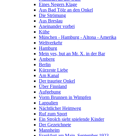
Eines Negers Klage
Aus Bad Tölz an den Onkel
Die Strömung
Aus Breslau
Aneinander vorbei
Kühe
München - Hamburg - Altona - Amerika
Weltverkehr
Hamburg
Mein yes, but an Mr. X. in der Bar
Amberg
Berlin
Kürzeste Liebe
Am Kanal
Der traurige Onkel
Über Finnland
Aufgebung
Vorm Brunnen in Wimpfen
Lappalien
Nächtlicher Heimweg
Ruf zum Sport
Ein Strolch sieht spielende Kinder
Der Gezeichnete
Mannheim
Frankfurt am Main, September 1923