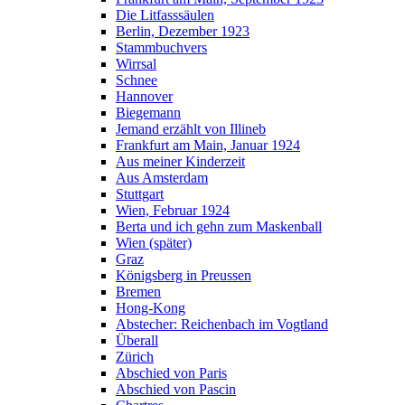
Die Litfasssäulen
Berlin, Dezember 1923
Stammbuchvers
Wirrsal
Schnee
Hannover
Biegemann
Jemand erzählt von Illineb
Frankfurt am Main, Januar 1924
Aus meiner Kinderzeit
Aus Amsterdam
Stuttgart
Wien, Februar 1924
Berta und ich gehn zum Maskenball
Wien (später)
Graz
Königsberg in Preussen
Bremen
Hong-Kong
Abstecher: Reichenbach im Vogtland
Überall
Zürich
Abschied von Paris
Abschied von Pascin