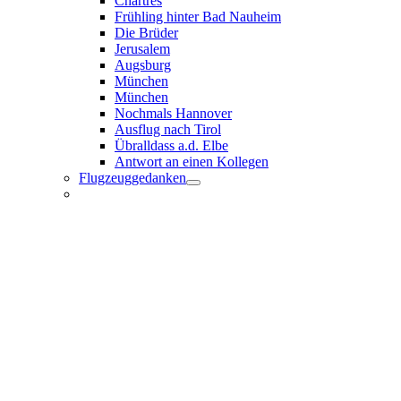
Chartres
Frühling hinter Bad Nauheim
Die Brüder
Jerusalem
Augsburg
München
München
Nochmals Hannover
Ausflug nach Tirol
Übralldass a.d. Elbe
Antwort an einen Kollegen
Flugzeuggedanken