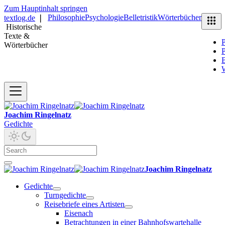
Zum Hauptinhalt springen
Philosophie
Psychologie
Belletristik
Wörterbücher
textlog.de
❘
Historische
Texte &
P
Wörterbücher
P
B
Joachim Ringelnatz
Gedichte
Joachim Ringelnatz
Gedichte
Turngedichte
Reisebriefe eines Artisten
Eisenach
Betrachtungen in einer Bahnhofswartehalle