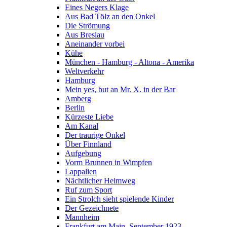
Eines Negers Klage
Aus Bad Tölz an den Onkel
Die Strömung
Aus Breslau
Aneinander vorbei
Kühe
München - Hamburg - Altona - Amerika
Weltverkehr
Hamburg
Mein yes, but an Mr. X. in der Bar
Amberg
Berlin
Kürzeste Liebe
Am Kanal
Der traurige Onkel
Über Finnland
Aufgebung
Vorm Brunnen in Wimpfen
Lappalien
Nächtlicher Heimweg
Ruf zum Sport
Ein Strolch sieht spielende Kinder
Der Gezeichnete
Mannheim
Frankfurt am Main, September 1923