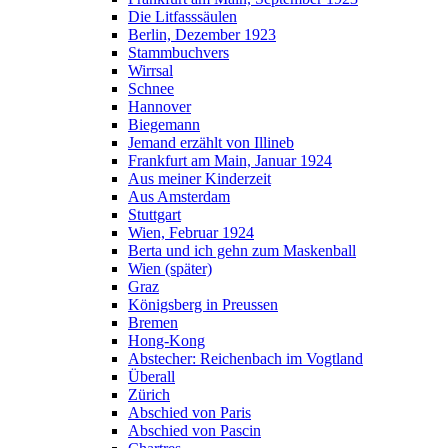
Die Litfasssäulen
Berlin, Dezember 1923
Stammbuchvers
Wirrsal
Schnee
Hannover
Biegemann
Jemand erzählt von Illineb
Frankfurt am Main, Januar 1924
Aus meiner Kinderzeit
Aus Amsterdam
Stuttgart
Wien, Februar 1924
Berta und ich gehn zum Maskenball
Wien (später)
Graz
Königsberg in Preussen
Bremen
Hong-Kong
Abstecher: Reichenbach im Vogtland
Überall
Zürich
Abschied von Paris
Abschied von Pascin