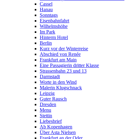
Cassel
Hanau
Sonntags
Eisenbahnfahrt
Wilhelmshöhe
Im Park
Hinterm Hotel
Berlin
Kurz vor der Winterreise
Abschied von Renée
Frankfurt am Main
Eine Passagierin dritter Klasse
Strassenbahn 23 und 13
Darmstadt
Worte in den Wind
Malerin Klugschnack
Leipzig
Guter Rausch
Dresden
Menu
Stettin
Liebesbrief
Ab Kopenhagen
Über Asta Nielsen
Frankfurt an der Oder