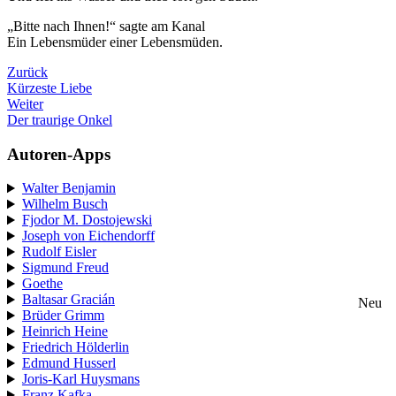
„Bitte nach Ihnen!“ sagte am Kanal
Ein Lebensmüder einer Lebensmüden.
Zurück
Kürzeste Liebe
Weiter
Der traurige Onkel
Autoren-Apps
Walter Benjamin
Wilhelm Busch
Fjodor M. Dostojewski
Joseph von Eichendorff
Rudolf Eisler
Sigmund Freud
Goethe
Baltasar Gracián
Neu
Brüder Grimm
Heinrich Heine
Friedrich Hölderlin
Edmund Husserl
Joris-Karl Huysmans
Franz Kafka