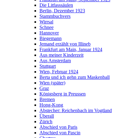
Die Litfasssäulen
Berlin, Dezember 1923
Stammbuchvers
Wirrsal
Schnee
Hannover
Biegemann
Jemand erzählt von Illineb
Frankfurt am Main, Januar 1924
Aus meiner Kinderzeit
Aus Amsterdam
Stuttgart
Wien, Februar 1924
Berta und ich gehn zum Maskenball
Wien (später)
Graz
Königsberg in Preussen
Bremen
Hong-Kong
Abstecher: Reichenbach im Vogtland
Überall
Zürich
Abschied von Paris
Abschied von Pascin