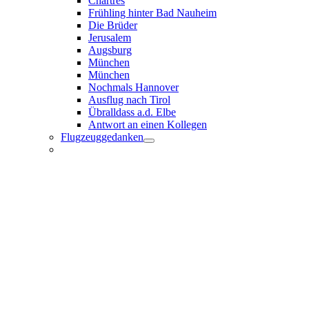
Chartres
Frühling hinter Bad Nauheim
Die Brüder
Jerusalem
Augsburg
München
München
Nochmals Hannover
Ausflug nach Tirol
Übralldass a.d. Elbe
Antwort an einen Kollegen
Flugzeuggedanken