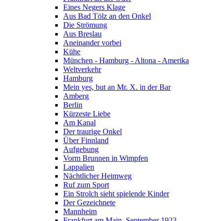
Eines Negers Klage
Aus Bad Tölz an den Onkel
Die Strömung
Aus Breslau
Aneinander vorbei
Kühe
München - Hamburg - Altona - Amerika
Weltverkehr
Hamburg
Mein yes, but an Mr. X. in der Bar
Amberg
Berlin
Kürzeste Liebe
Am Kanal
Der traurige Onkel
Über Finnland
Aufgebung
Vorm Brunnen in Wimpfen
Lappalien
Nächtlicher Heimweg
Ruf zum Sport
Ein Strolch sieht spielende Kinder
Der Gezeichnete
Mannheim
Frankfurt am Main, September 1923