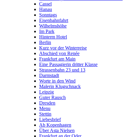
Cassel
Hanau
Sonntags
Eisenbahnfahrt
Wilhelmshöhe
Im Park
Hinterm Hotel
Berlin
Kurz vor der Winterreise
Abschied von Renée
Frankfurt am Main
Eine Passagierin dritter Klasse
Strassenbahn 23 und 13
Darmstadt
Worte in den Wind
Malerin Klugschnack
Leipzig
Guter Rausch
Dresden
Menu
Stettin
Liebesbrief
Ab Kopenhagen
Über Asta Nielsen
Frankfurt an der Oder