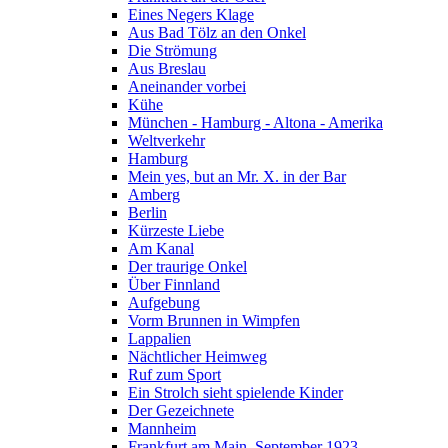
Eines Negers Klage
Aus Bad Tölz an den Onkel
Die Strömung
Aus Breslau
Aneinander vorbei
Kühe
München - Hamburg - Altona - Amerika
Weltverkehr
Hamburg
Mein yes, but an Mr. X. in der Bar
Amberg
Berlin
Kürzeste Liebe
Am Kanal
Der traurige Onkel
Über Finnland
Aufgebung
Vorm Brunnen in Wimpfen
Lappalien
Nächtlicher Heimweg
Ruf zum Sport
Ein Strolch sieht spielende Kinder
Der Gezeichnete
Mannheim
Frankfurt am Main, September 1923