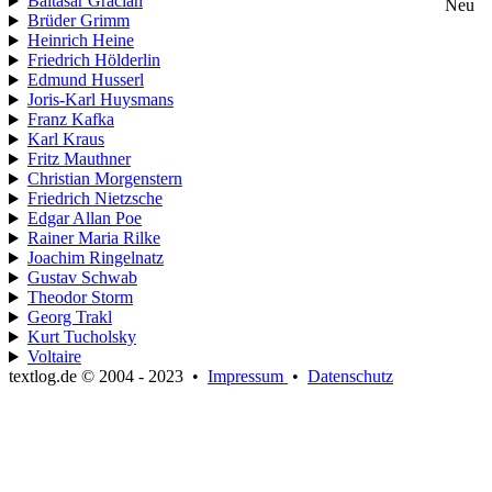
Baltasar Gracián
Neu
Brüder Grimm
Heinrich Heine
Friedrich Hölderlin
Edmund Husserl
Joris-Karl Huysmans
Franz Kafka
Karl Kraus
Fritz Mauthner
Christian Morgenstern
Friedrich Nietzsche
Edgar Allan Poe
Rainer Maria Rilke
Joachim Ringelnatz
Gustav Schwab
Theodor Storm
Georg Trakl
Kurt Tucholsky
Voltaire
textlog.de © 2004 - 2023
•
Impressum
•
Datenschutz