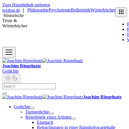
Zum Hauptinhalt springen
Philosophie
Psychologie
Belletristik
Wörterbücher
textlog.de
❘
Historische
Texte &
P
Wörterbücher
P
B
Joachim Ringelnatz
Gedichte
Joachim Ringelnatz
Gedichte
Turngedichte
Reisebriefe eines Artisten
Eisenach
Betrachtungen in einer Bahnhofswartehalle