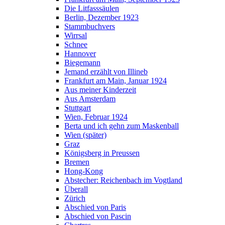
Die Litfasssäulen
Berlin, Dezember 1923
Stammbuchvers
Wirrsal
Schnee
Hannover
Biegemann
Jemand erzählt von Illineb
Frankfurt am Main, Januar 1924
Aus meiner Kinderzeit
Aus Amsterdam
Stuttgart
Wien, Februar 1924
Berta und ich gehn zum Maskenball
Wien (später)
Graz
Königsberg in Preussen
Bremen
Hong-Kong
Abstecher: Reichenbach im Vogtland
Überall
Zürich
Abschied von Paris
Abschied von Pascin