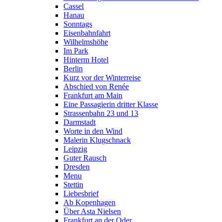
Cassel
Hanau
Sonntags
Eisenbahnfahrt
Wilhelmshöhe
Im Park
Hinterm Hotel
Berlin
Kurz vor der Winterreise
Abschied von Renée
Frankfurt am Main
Eine Passagierin dritter Klasse
Strassenbahn 23 und 13
Darmstadt
Worte in den Wind
Malerin Klugschnack
Leipzig
Guter Rausch
Dresden
Menu
Stettin
Liebesbrief
Ab Kopenhagen
Über Asta Nielsen
Frankfurt an der Oder