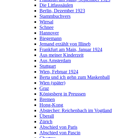
Die Litfasssäulen
Berlin, Dezember 1923
Stammbuchvers
Wirrsal
Schnee
Hannover
Biegemann
Jemand erzählt von Illineb
Frankfurt am Main, Januar 1924
Aus meiner Kinderzeit
Aus Amsterdam
Stuttgart
Wien, Februar 1924
Berta und ich gehn zum Maskenball
Wien (später)
Graz
Königsberg in Preussen
Bremen
Hong-Kong
Abstecher: Reichenbach im Vogtland
Überall
Zürich
Abschied von Paris
Abschied von Pascin