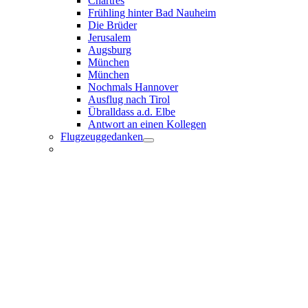
Chartres
Frühling hinter Bad Nauheim
Die Brüder
Jerusalem
Augsburg
München
München
Nochmals Hannover
Ausflug nach Tirol
Übralldass a.d. Elbe
Antwort an einen Kollegen
Flugzeuggedanken