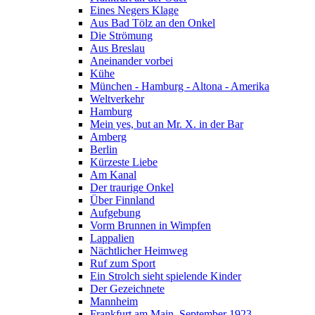
Eines Negers Klage
Aus Bad Tölz an den Onkel
Die Strömung
Aus Breslau
Aneinander vorbei
Kühe
München - Hamburg - Altona - Amerika
Weltverkehr
Hamburg
Mein yes, but an Mr. X. in der Bar
Amberg
Berlin
Kürzeste Liebe
Am Kanal
Der traurige Onkel
Über Finnland
Aufgebung
Vorm Brunnen in Wimpfen
Lappalien
Nächtlicher Heimweg
Ruf zum Sport
Ein Strolch sieht spielende Kinder
Der Gezeichnete
Mannheim
Frankfurt am Main, September 1923