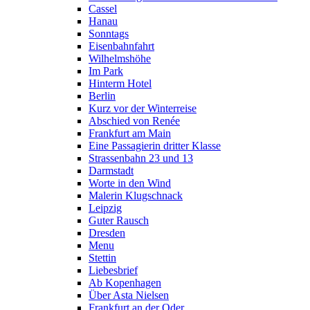
Cassel
Hanau
Sonntags
Eisenbahnfahrt
Wilhelmshöhe
Im Park
Hinterm Hotel
Berlin
Kurz vor der Winterreise
Abschied von Renée
Frankfurt am Main
Eine Passagierin dritter Klasse
Strassenbahn 23 und 13
Darmstadt
Worte in den Wind
Malerin Klugschnack
Leipzig
Guter Rausch
Dresden
Menu
Stettin
Liebesbrief
Ab Kopenhagen
Über Asta Nielsen
Frankfurt an der Oder