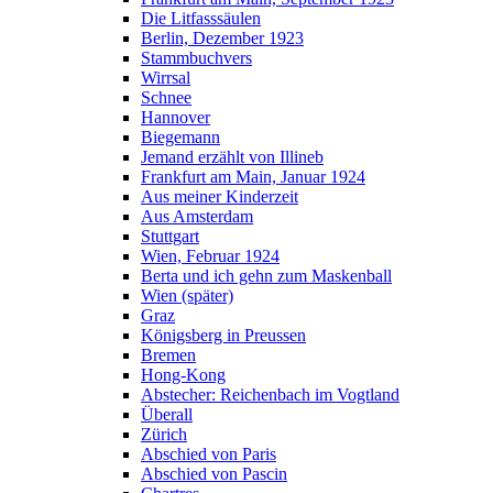
Die Litfasssäulen
Berlin, Dezember 1923
Stammbuchvers
Wirrsal
Schnee
Hannover
Biegemann
Jemand erzählt von Illineb
Frankfurt am Main, Januar 1924
Aus meiner Kinderzeit
Aus Amsterdam
Stuttgart
Wien, Februar 1924
Berta und ich gehn zum Maskenball
Wien (später)
Graz
Königsberg in Preussen
Bremen
Hong-Kong
Abstecher: Reichenbach im Vogtland
Überall
Zürich
Abschied von Paris
Abschied von Pascin