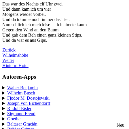
Das war des Nachts elf Uhr zwei.
Und dann kam ich um vier
Morgens wieder vorbei,
Und da träumte noch immer das Tier.
Nun schlich ich mich leise — ich atmete kaum —
Gegen den Wind an den Baum,
Und gab dem Reh einen ganz kleinen Stips.
Und da war es aus Gips.
Zurück
Wilhelmshöhe
Weiter
Hinterm Hotel
Autoren-Apps
Walter Benjamin
Wilhelm Busch
Fjodor M. Dostojewski
Joseph von Eichendorff
Rudolf Eisler
Sigmund Freud
Goethe
Baltasar Gracián
Neu