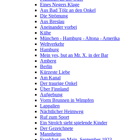
Eines Negers Klage
Aus Bad Tölz an den Onkel
Die Strömung
Aus Breslau
Aneinander vorbei
Kühe
München - Hamburg - Altona - Amerika
Weltverkehr
Hamburg
Mein yes, but an Mr. X. in der Bar
Amberg
Berlin
Kürzeste Liebe
Am Kanal
Der traurige Onkel
Über Finnland
Aufgebung
Vorm Brunnen in Wimpfen
Lappalien
Nächtlicher Heimweg
Ruf zum Sport
Ein Strolch sieht spielende Kinder
Der Gezeichnete
Mannheim
Frankfurt am Main, September 1923