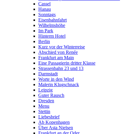
Cassel
Hanau
Sonntags
Eisenbahnfahrt
Wilhelmshöhe
Im Park
Hinterm Hotel
Berlin
Kurz vor der Winterreise
Abschied von Renée
Frankfurt am Main
Eine Passagierin dritter Klasse
Strassenbahn 23 und 13
Darmstadt
Worte in den Wind
Malerin Klugschnack
Leipzig
Guter Rausch
Dresden
Menu
Stettin
Liebesbrief
Ab Kopenhagen
Über Asta Nielsen
Frankfurt an der Oder