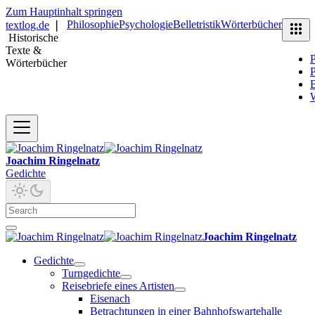
Zum Hauptinhalt springen
Philosophie
Psychologie
Belletristik
Wörterbücher
textlog.de
❘
Historische
Texte &
P
Wörterbücher
P
B
Joachim Ringelnatz
Gedichte
Joachim Ringelnatz
Gedichte
Turngedichte
Reisebriefe eines Artisten
Eisenach
Betrachtungen in einer Bahnhofswartehalle