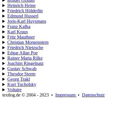
Brüder Grimm
Heinrich Heine
Friedrich Hölderlin
Edmund Husserl
Joris-Karl Huysmans
Franz Kafka
Karl Kraus
Fritz Mauthner
Christian Morgenstern
Friedrich Nietzsche
Edgar Allan Poe
Rainer Maria Rilke
Joachim Ringelnatz
Gustav Schwab
Theodor Storm
Georg Trakl
Kurt Tucholsky
Voltaire
textlog.de © 2004 - 2023
•
Impressum
•
Datenschutz