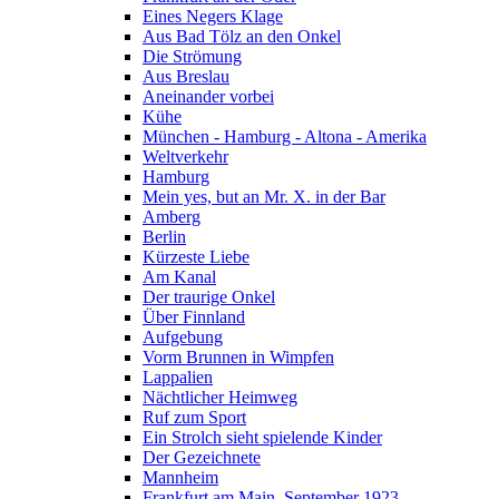
Eines Negers Klage
Aus Bad Tölz an den Onkel
Die Strömung
Aus Breslau
Aneinander vorbei
Kühe
München - Hamburg - Altona - Amerika
Weltverkehr
Hamburg
Mein yes, but an Mr. X. in der Bar
Amberg
Berlin
Kürzeste Liebe
Am Kanal
Der traurige Onkel
Über Finnland
Aufgebung
Vorm Brunnen in Wimpfen
Lappalien
Nächtlicher Heimweg
Ruf zum Sport
Ein Strolch sieht spielende Kinder
Der Gezeichnete
Mannheim
Frankfurt am Main, September 1923