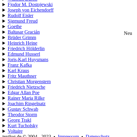
Fjodor M. Dostojewski
Joseph von Eichendorff
Rudolf Eisler
Sigmund Freud
Goethe
Baltasar Gracián
Neu
Brüder Grimm
Heinrich Heine
Friedrich Hölderlin
Edmund Husserl
Joris-Karl Huysmans
Franz Kafka
Karl Kraus
Fritz Mauthner
Christian Morgenstern
Friedrich Nietzsche
Edgar Allan Poe
Rainer Maria Rilke
Joachim Ringelnatz
Gustav Schwab
Theodor Storm
Georg Trakl
Kurt Tucholsky
Voltaire
textlog.de © 2004 - 2023
•
Impressum
•
Datenschutz