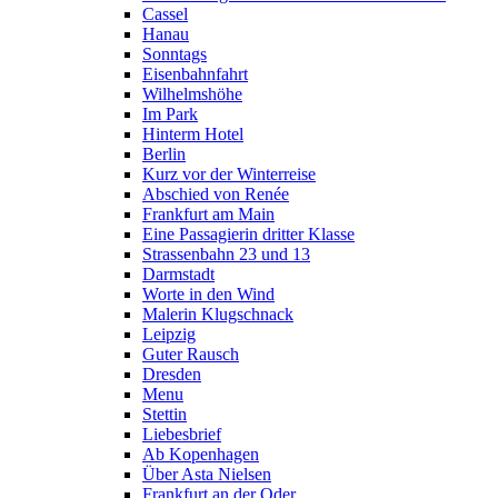
Cassel
Hanau
Sonntags
Eisenbahnfahrt
Wilhelmshöhe
Im Park
Hinterm Hotel
Berlin
Kurz vor der Winterreise
Abschied von Renée
Frankfurt am Main
Eine Passagierin dritter Klasse
Strassenbahn 23 und 13
Darmstadt
Worte in den Wind
Malerin Klugschnack
Leipzig
Guter Rausch
Dresden
Menu
Stettin
Liebesbrief
Ab Kopenhagen
Über Asta Nielsen
Frankfurt an der Oder