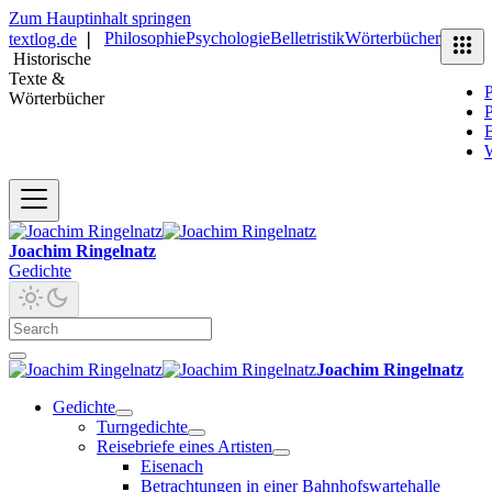
Zum Hauptinhalt springen
Philosophie
Psychologie
Belletristik
Wörterbücher
textlog.de
❘
Historische
Texte &
P
Wörterbücher
P
B
Joachim Ringelnatz
Gedichte
Joachim Ringelnatz
Gedichte
Turngedichte
Reisebriefe eines Artisten
Eisenach
Betrachtungen in einer Bahnhofswartehalle