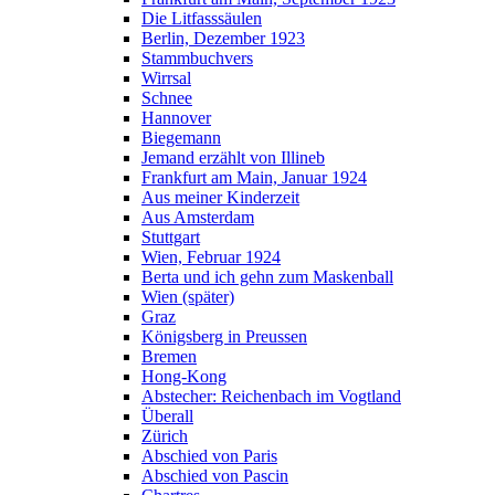
Die Litfasssäulen
Berlin, Dezember 1923
Stammbuchvers
Wirrsal
Schnee
Hannover
Biegemann
Jemand erzählt von Illineb
Frankfurt am Main, Januar 1924
Aus meiner Kinderzeit
Aus Amsterdam
Stuttgart
Wien, Februar 1924
Berta und ich gehn zum Maskenball
Wien (später)
Graz
Königsberg in Preussen
Bremen
Hong-Kong
Abstecher: Reichenbach im Vogtland
Überall
Zürich
Abschied von Paris
Abschied von Pascin