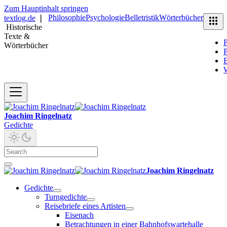
Zum Hauptinhalt springen
Philosophie
Psychologie
Belletristik
Wörterbücher
textlog.de
❘
Historische
Texte &
P
Wörterbücher
P
B
Joachim Ringelnatz
Gedichte
Joachim Ringelnatz
Gedichte
Turngedichte
Reisebriefe eines Artisten
Eisenach
Betrachtungen in einer Bahnhofswartehalle