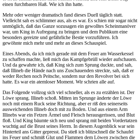
einen furchtbaren Haß. Wie ich ihn hatte.
Mehr oder weniger dramatisch fand dieses Duell täglich statt.
Vielleicht sah es schlimmer aus, als es war. Es schien mir sogar nicht
unmöglich, daß das Ganze sozusagen ein gewolltes Scheinmanöver
war, um King in Aufregung zu bringen und dem Publikum eine
besonders gereizte und gefährliche Bestie vorzuführen. Ich
gewöhnte mich mehr und mehr an dieses Schauspiel.
Eines Abends, da ich mich gerade mit dem Feuer am Wasserkessel
zu schaffen machte, ließ mich das Kampfgebrüll wieder aufschauen.
Und da gewahrte ich, daß King sich zum Sprung duckte, und sah,
daß Illineb die Hände nach uns Zuschauenden streckte, sah, daß er
weder Rechen noch Peitsche, sondern nur den Revolver bei sich
hatte. Es war ein atemloser Moment. Wir schrien alle auf.
Das Folgende vollzog sich viel schneller, als es zu erzählen ist. Der
Löwe sprang. Illineb schoß. Mitten im Sprunge änderte der Löwe
noch mit einem Ruck seine Richtung, aber er riß den seinerseits
ausweichenden Illineb doch mit zu Boden. Und aus einem Arm
Illinebs war ein Fetzen Ärmel und Fleisch herausgerissen, und Blut
floß. Und King bäumte sich neu und sprang mit beiden Vordertatzen
wuchtig auf die Brust seines Herrn. In diesem Augenblick war sein
Hinterteil ans Gitter gepresst. Da stieß ich blitzschnell die Schaufel
ins Feuer und schmiß Glut und Flammen dem Löwen zwischen die