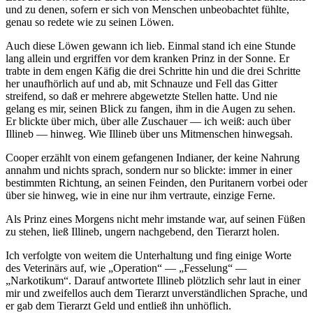
und zu denen, sofern er sich von Menschen unbeobachtet fühlte,
genau so redete wie zu seinen Löwen.
Auch diese Löwen gewann ich lieb. Einmal stand ich eine Stunde
lang allein und ergriffen vor dem kranken Prinz in der Sonne. Er
trabte in dem engen Käfig die drei Schritte hin und die drei Schritte
her unaufhörlich auf und ab, mit Schnauze und Fell das Gitter
streifend, so daß er mehrere abgewetzte Stellen hatte. Und nie
gelang es mir, seinen Blick zu fangen, ihm in die Augen zu sehen.
Er blickte über mich, über alle Zuschauer — ich weiß: auch über
Illineb — hinweg. Wie Illineb über uns Mitmenschen hinwegsah.
Cooper erzählt von einem gefangenen Indianer, der keine Nahrung
annahm und nichts sprach, sondern nur so blickte: immer in einer
bestimmten Richtung, an seinen Feinden, den Puritanern vorbei oder
über sie hinweg, wie in eine nur ihm vertraute, einzige Ferne.
Als Prinz eines Morgens nicht mehr imstande war, auf seinen Füßen
zu stehen, ließ Illineb, ungern nachgebend, den Tierarzt holen.
Ich verfolgte von weitem die Unterhaltung und fing einige Worte
des Veterinärs auf, wie „Operation“ — „Fesselung“ —
„Narkotikum“. Darauf antwortete Illineb plötzlich sehr laut in einer
mir und zweifellos auch dem Tierarzt unverständlichen Sprache, und
er gab dem Tierarzt Geld und entließ ihn unhöflich.