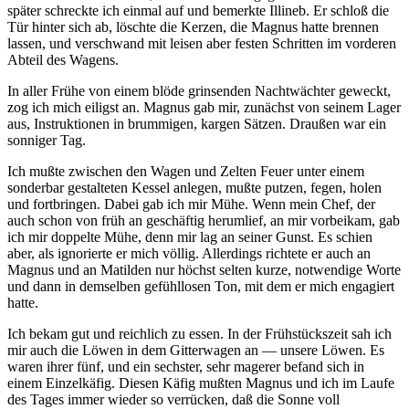
später schreckte ich einmal auf und bemerkte Illineb. Er schloß die
Tür hinter sich ab, löschte die Kerzen, die Magnus hatte brennen
lassen, und verschwand mit leisen aber festen Schritten im vorderen
Abteil des Wagens.
In aller Frühe von einem blöde grinsenden Nachtwächter geweckt,
zog ich mich eiligst an. Magnus gab mir, zunächst von seinem Lager
aus, Instruktionen in brummigen, kargen Sätzen. Draußen war ein
sonniger Tag.
Ich mußte zwischen den Wagen und Zelten Feuer unter einem
sonderbar gestalteten Kessel anlegen, mußte putzen, fegen, holen
und fortbringen. Dabei gab ich mir Mühe. Wenn mein Chef, der
auch schon von früh an geschäftig herumlief, an mir vorbeikam, gab
ich mir doppelte Mühe, denn mir lag an seiner Gunst. Es schien
aber, als ignorierte er mich völlig. Allerdings richtete er auch an
Magnus und an Matilden nur höchst selten kurze, notwendige Worte
und dann in demselben gefühllosen Ton, mit dem er mich engagiert
hatte.
Ich bekam gut und reichlich zu essen. In der Frühstückszeit sah ich
mir auch die Löwen in dem Gitterwagen an — unsere Löwen. Es
waren ihrer fünf, und ein sechster, sehr magerer befand sich in
einem Einzelkäfig. Diesen Käfig mußten Magnus und ich im Laufe
des Tages immer wieder so verrücken, daß die Sonne voll