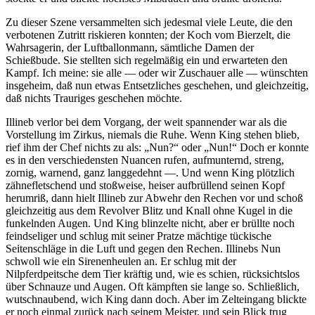
Zu dieser Szene versammelten sich jedesmal viele Leute, die den
verbotenen Zutritt riskieren konnten; der Koch vom Bierzelt, die
Wahrsagerin, der Luftballonmann, sämtliche Damen der
Schießbude. Sie stellten sich regelmäßig ein und erwarteten den
Kampf. Ich meine: sie alle — oder wir Zuschauer alle — wünschten
insgeheim, daß nun etwas Entsetzliches geschehen, und gleichzeitig,
daß nichts Trauriges geschehen möchte.
Illineb verlor bei dem Vorgang, der weit spannender war als die
Vorstellung im Zirkus, niemals die Ruhe. Wenn King stehen blieb,
rief ihm der Chef nichts zu als: „Nun?“ oder „Nun!“ Doch er konnte
es in den verschiedensten Nuancen rufen, aufmunternd, streng,
zornig, warnend, ganz langgedehnt —. Und wenn King plötzlich
zähnefletschend und stoßweise, heiser aufbrüllend seinen Kopf
herumriß, dann hielt Illineb zur Abwehr den Rechen vor und schoß
gleichzeitig aus dem Revolver Blitz und Knall ohne Kugel in die
funkelnden Augen. Und King blinzelte nicht, aber er brüllte noch
feindseliger und schlug mit seiner Pratze mächtige tückische
Seitenschläge in die Luft und gegen den Rechen. Illinebs Nun
schwoll wie ein Sirenenheulen an. Er schlug mit der
Nilpferdpeitsche dem Tier kräftig und, wie es schien, rücksichtslos
über Schnauze und Augen. Oft kämpften sie lange so. Schließlich,
wutschnaubend, wich King dann doch. Aber im Zelteingang blickte
er noch einmal zurück nach seinem Meister, und sein Blick trug