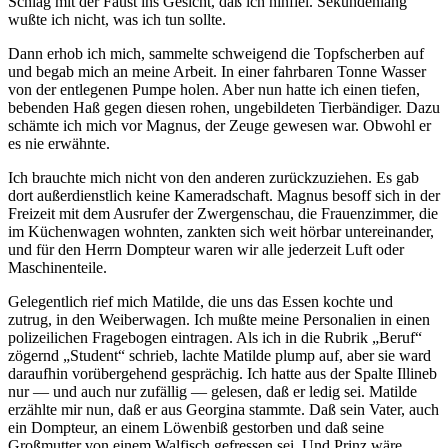
Schlag mit der Faust ins Gesicht, daß ich hinfiel. Sekundenlang
wußte ich nicht, was ich tun sollte.
Dann erhob ich mich, sammelte schweigend die Topfscherben auf
und begab mich an meine Arbeit. In einer fahrbaren Tonne Wasser
von der entlegenen Pumpe holen. Aber nun hatte ich einen tiefen,
bebenden Haß gegen diesen rohen, ungebildeten Tierbändiger. Dazu
schämte ich mich vor Magnus, der Zeuge gewesen war. Obwohl er
es nie erwähnte.
Ich brauchte mich nicht von den anderen zurückzuziehen. Es gab
dort außerdienstlich keine Kameradschaft. Magnus besoff sich in der
Freizeit mit dem Ausrufer der Zwergenschau, die Frauenzimmer, die
im Küchenwagen wohnten, zankten sich weit hörbar untereinander,
und für den Herrn Dompteur waren wir alle jederzeit Luft oder
Maschinenteile.
Gelegentlich rief mich Matilde, die uns das Essen kochte und
zutrug, in den Weiberwagen. Ich mußte meine Personalien in einen
polizeilichen Fragebogen eintragen. Als ich in die Rubrik „Beruf“
zögernd „Student“ schrieb, lachte Matilde plump auf, aber sie ward
daraufhin vorübergehend gesprächig. Ich hatte aus der Spalte Illineb
nur — und auch nur zufällig — gelesen, daß er ledig sei. Matilde
erzählte mir nun, daß er aus Georgina stammte. Daß sein Vater, auch
ein Dompteur, an einem Löwenbiß gestorben und daß seine
Großmutter von einem Walfisch gefressen sei. Und Prinz wäre