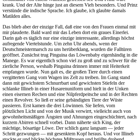
krank. Und der Alte hinge just an diesem Vieh besonders. Und Prinz
verstünde die indische Sprache. Ich glaube, ich glaubte damals
Matilden alles.
Das blieb aber der einzige Fall, daß eine von den Frauen einmal mit
mir plauderte. Bald ward mir das Leben dort ein graues Einerlei.
Darin gab es täglich nur eine einzige interessante, allerdings höchst
aufregende Viertelstunde. Um zehn Uhr abends, wenn der
Deutschmeistermarsch zu uns herüberklang, wurden die Falltüren
geöffnet. Zunächst trug Pinguina das Löwenbaby eigenhändig in die
Manege. Es war eigentlich schon viel zu groß und zu schwer für die
zierliche Person, weshalb Pinguina drinnen immer mit Heiterkeit
empfangen wurde. Nun galt es, die großen Tiere durch einen
vergitterten Gang vom Wagen ins Zelt zu treiben. Im Gang stand
dann mit gewichstem Schnurrbart und gewichsten Stiefeln der
schlanke Illineb in einer Husarenuniform und hielt in der Unken
einen eisernen Rechen und eine Nilpferdpeitsche und in der Rechten
einen Revolver. So ließ er seine gebändigten Tiere der Wüste
passieren. Erst kamen die drei Löwinnen. Sie liefen, vom
plötzlichen Licht und von der Musik verwirrt, vielleicht auch von
gewohnheitsmäßigen Ängsten und Ahnungen eingeschüchtert, nach
kurzem Abirren schnell vorbei. Dann näherte sich King, der
mächtige, bösartige Löwe. Der schlich ganz langsam — jeder
Schritt gezwungen — mit gesenktem Kopf heraus. Und vor Illineb
stockte er und blickte höchstes Mißtrauen und brüllte drohend.