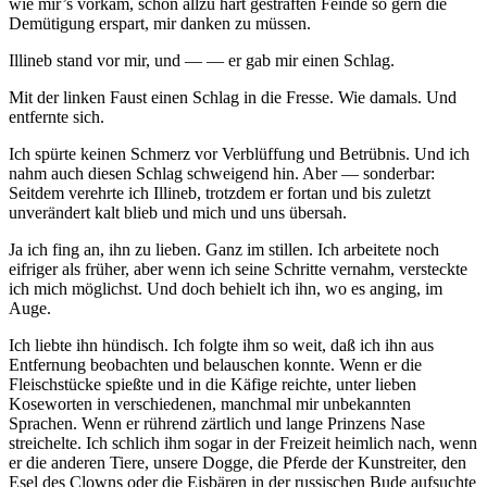
wie mir’s vorkam, schon allzu hart gestraften Feinde so gern die
Demütigung erspart, mir danken zu müssen.
Illineb stand vor mir, und — — er gab mir einen Schlag.
Mit der linken Faust einen Schlag in die Fresse. Wie damals. Und
entfernte sich.
Ich spürte keinen Schmerz vor Verblüffung und Betrübnis. Und ich
nahm auch diesen Schlag schweigend hin. Aber — sonderbar:
Seitdem verehrte ich Illineb, trotzdem er fortan und bis zuletzt
unverändert kalt blieb und mich und uns übersah.
Ja ich fing an, ihn zu lieben. Ganz im stillen. Ich arbeitete noch
eifriger als früher, aber wenn ich seine Schritte vernahm, versteckte
ich mich möglichst. Und doch behielt ich ihn, wo es anging, im
Auge.
Ich liebte ihn hündisch. Ich folgte ihm so weit, daß ich ihn aus
Entfernung beobachten und belauschen konnte. Wenn er die
Fleischstücke spießte und in die Käfige reichte, unter lieben
Koseworten in verschiedenen, manchmal mir unbekannten
Sprachen. Wenn er rührend zärtlich und lange Prinzens Nase
streichelte. Ich schlich ihm sogar in der Freizeit heimlich nach, wenn
er die anderen Tiere, unsere Dogge, die Pferde der Kunstreiter, den
Esel des Clowns oder die Eisbären in der russischen Bude aufsuchte