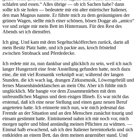
schlafen und essen.“ Alles übrige — ob ich Sachen habe? dann
sollte ich sie holen — bedeutete mir ein alter mürrischer Italiener,
den man Magnus nannte. Er führte mich zu dem geräumigsten der
grünen Wagen, stellte mich einer schönen, bösen Dogge als „amico“
vor und zeigte mir mein Bett im Hinterraum. Für den Rest des
Abends sei ich dienstfrei.
Ich ging. Und kam mit dem Segeltuchköfferchen zurück, darin all
mein Besitz Platz hatte, und ich packte aus, kroch fröstelnd
zwischen Strohsack und Pferdedecke.
Ich redete mir zu, nun dankbar und glücklich zu sein, weil ich nach
langer Hungerzeit eine feste Anstellung gefunden hatte, noch dazu
eine, die mit viel Romantik verknüpft war; während der langen
Stunden, die ich wach lag, drangen Zirkusmusik, Löwengebrüll und
fernes Massenhändeklatschen an mein Ohr. Aber ich fühlte mich
unglücklich. Mir bangte vor dem Zusammenleben mit dem
unfreundlichen Magnus und dem eisigen Illineb. Es war nicht das
erstemal, daß ich eine neue Stellung und einen ganz neuen Beruf
angetreten hatte. Ich erinnerte mich nun, wie mich jedesmal das
Fremde an der Situation und an den Menschen zunächst traurig und
einsam gestimmt hatte. Einträumend nahm ich mir noch vor, mich
morgen tapfer und blind anständig meinen Pflichten zu widmen. —
Einmal halb erwachend, sah ich den Italiener hereintorkeln und sich
entkleiden an einem Bett, das dem meinen gegenüber stand. Und