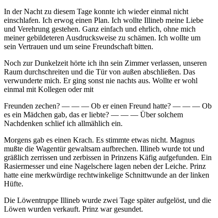
In der Nacht zu diesem Tage konnte ich wieder einmal nicht
einschlafen. Ich erwog einen Plan. Ich wollte Illineb meine Liebe
und Verehrung gestehen. Ganz einfach und ehrlich, ohne mich
meiner gebildeteren Ausdrucksweise zu schämen. Ich wollte um
sein Vertrauen und um seine Freundschaft bitten.
Noch zur Dunkelzeit hörte ich ihn sein Zimmer verlassen, unseren
Raum durchschreiten und die Tür von außen abschließen. Das
verwunderte mich. Er ging sonst nie nachts aus. Wollte er wohl
einmal mit Kollegen oder mit
Freunden zechen? — — — Ob er einen Freund hatte? — — — Ob
es ein Mädchen gab, das er liebte? — — — Über solchem
Nachdenken schlief ich allmählich ein.
Morgens gab es einen Krach. Es stimmte etwas nicht. Magnus
mußte die Wagentür gewaltsam aufbrechen. Illineb wurde tot und
gräßlich zerrissen und zerbissen in Prinzens Käfig aufgefunden. Ein
Rasiermesser und eine Nagelschere lagen neben der Leiche. Prinz
hatte eine merkwürdige rechtwinkelige Schnittwunde an der linken
Hüfte.
Die Löwentruppe Illineb wurde zwei Tage später aufgelöst, und die
Löwen wurden verkauft. Prinz war gesundet.