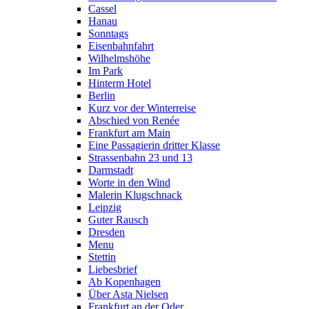
Cassel
Hanau
Sonntags
Eisenbahnfahrt
Wilhelmshöhe
Im Park
Hinterm Hotel
Berlin
Kurz vor der Winterreise
Abschied von Renée
Frankfurt am Main
Eine Passagierin dritter Klasse
Strassenbahn 23 und 13
Darmstadt
Worte in den Wind
Malerin Klugschnack
Leipzig
Guter Rausch
Dresden
Menu
Stettin
Liebesbrief
Ab Kopenhagen
Über Asta Nielsen
Frankfurt an der Oder