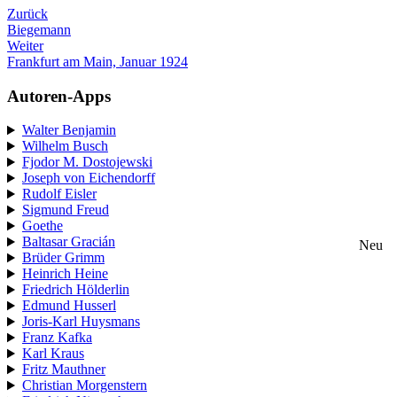
Zurück
Biegemann
Weiter
Frankfurt am Main, Januar 1924
Autoren-Apps
Walter Benjamin
Wilhelm Busch
Fjodor M. Dostojewski
Joseph von Eichendorff
Rudolf Eisler
Sigmund Freud
Goethe
Baltasar Gracián
Neu
Brüder Grimm
Heinrich Heine
Friedrich Hölderlin
Edmund Husserl
Joris-Karl Huysmans
Franz Kafka
Karl Kraus
Fritz Mauthner
Christian Morgenstern