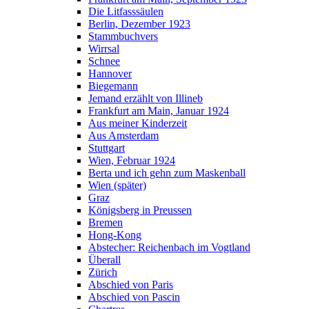
Die Litfasssäulen
Berlin, Dezember 1923
Stammbuchvers
Wirrsal
Schnee
Hannover
Biegemann
Jemand erzählt von Illineb
Frankfurt am Main, Januar 1924
Aus meiner Kinderzeit
Aus Amsterdam
Stuttgart
Wien, Februar 1924
Berta und ich gehn zum Maskenball
Wien (später)
Graz
Königsberg in Preussen
Bremen
Hong-Kong
Abstecher: Reichenbach im Vogtland
Überall
Zürich
Abschied von Paris
Abschied von Pascin