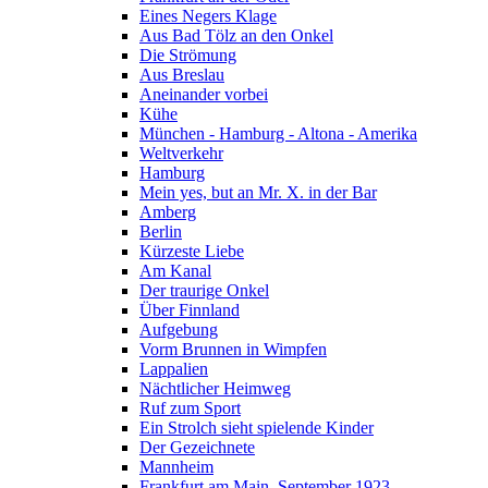
Eines Negers Klage
Aus Bad Tölz an den Onkel
Die Strömung
Aus Breslau
Aneinander vorbei
Kühe
München - Hamburg - Altona - Amerika
Weltverkehr
Hamburg
Mein yes, but an Mr. X. in der Bar
Amberg
Berlin
Kürzeste Liebe
Am Kanal
Der traurige Onkel
Über Finnland
Aufgebung
Vorm Brunnen in Wimpfen
Lappalien
Nächtlicher Heimweg
Ruf zum Sport
Ein Strolch sieht spielende Kinder
Der Gezeichnete
Mannheim
Frankfurt am Main, September 1923