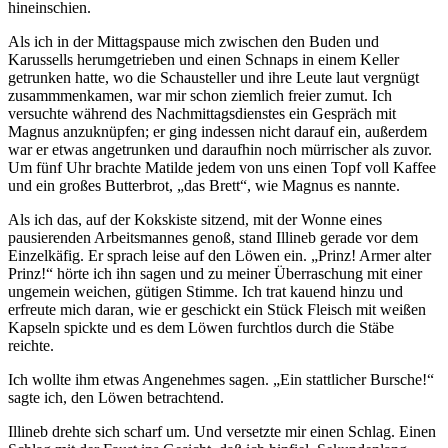
hineinschien.
Als ich in der Mittagspause mich zwischen den Buden und
Karussells herumgetrieben und einen Schnaps in einem Keller
getrunken hatte, wo die Schausteller und ihre Leute laut vergnügt
zusammmenkamen, war mir schon ziemlich freier zumut. Ich
versuchte während des Nachmittagsdienstes ein Gespräch mit
Magnus anzuknüpfen; er ging indessen nicht darauf ein, außerdem
war er etwas angetrunken und daraufhin noch mürrischer als zuvor.
Um fünf Uhr brachte Matilde jedem von uns einen Topf voll Kaffee
und ein großes Butterbrot, „das Brett“, wie Magnus es nannte.
Als ich das, auf der Kokskiste sitzend, mit der Wonne eines
pausierenden Arbeitsmannes genoß, stand Illineb gerade vor dem
Einzelkäfig. Er sprach leise auf den Löwen ein. „Prinz! Armer alter
Prinz!“ hörte ich ihn sagen und zu meiner Überraschung mit einer
ungemein weichen, gütigen Stimme. Ich trat kauend hinzu und
erfreute mich daran, wie er geschickt ein Stück Fleisch mit weißen
Kapseln spickte und es dem Löwen furchtlos durch die Stäbe
reichte.
Ich wollte ihm etwas Angenehmes sagen. „Ein stattlicher Bursche!“
sagte ich, den Löwen betrachtend.
Illineb drehte sich scharf um. Und versetzte mir einen Schlag. Einen