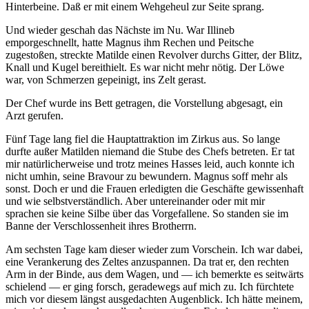
Hinterbeine. Daß er mit einem Wehgeheul zur Seite sprang.
Und wieder geschah das Nächste im Nu. War Illineb
emporgeschnellt, hatte Magnus ihm Rechen und Peitsche
zugestoßen, streckte Matilde einen Revolver durchs Gitter, der Blitz,
Knall und Kugel bereithielt. Es war nicht mehr nötig. Der Löwe
war, von Schmerzen gepeinigt, ins Zelt gerast.
Der Chef wurde ins Bett getragen, die Vorstellung abgesagt, ein
Arzt gerufen.
Fünf Tage lang fiel die Hauptattraktion im Zirkus aus. So lange
durfte außer Matilden niemand die Stube des Chefs betreten. Er tat
mir natürlicherweise und trotz meines Hasses leid, auch konnte ich
nicht umhin, seine Bravour zu bewundern. Magnus soff mehr als
sonst. Doch er und die Frauen erledigten die Geschäfte gewissenhaft
und wie selbstverständlich. Aber untereinander oder mit mir
sprachen sie keine Silbe über das Vorgefallene. So standen sie im
Banne der Verschlossenheit ihres Brotherrn.
Am sechsten Tage kam dieser wieder zum Vorschein. Ich war dabei,
eine Verankerung des Zeltes anzuspannen. Da trat er, den rechten
Arm in der Binde, aus dem Wagen, und — ich bemerkte es seitwärts
schielend — er ging forsch, geradewegs auf mich zu. Ich fürchtete
mich vor diesem längst ausgedachten Augenblick. Ich hätte meinem,