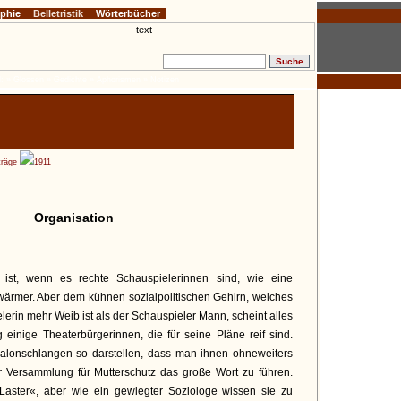
ophie
Belletristik
Wörterbücher
:
» Glossen
» Gedichte
» Aphorismen
» Notizen
träge
1911
Organisation
 ist, wenn es rechte Schauspielerinnen sind, wie eine
wärmer. Aber dem kühnen sozialpolitischen Gehirn, welches
elerin mehr Weib ist als der Schauspieler Mann, scheint alles
g einige Theaterbürgerinnen, die für seine Pläne reif sind.
alonschlangen so darstellen, dass man ihnen ohneweiters
ner Versammlung für Mutterschutz das große Wort zu führen.
Laster«, aber wie ein gewiegter Soziologe wissen sie zu