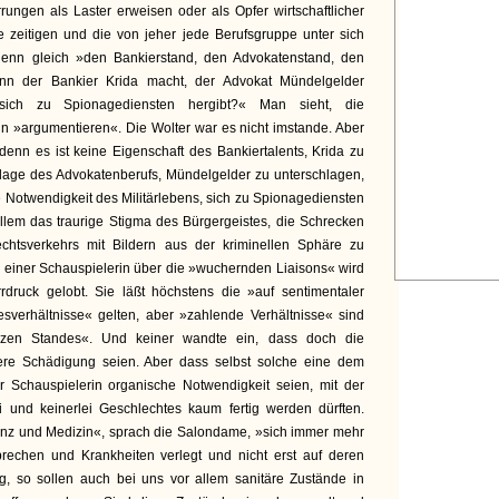
rrungen als Laster erweisen oder als Opfer wirtschaftlicher
e zeitigen und die von jeher jede Berufsgruppe unter sich
enn gleich »den Bankierstand, den Advokatenstand, den
wenn der Bankier Krida macht, der Advokat Mündelgelder
r sich zu Spionagediensten hergibt?« Man sieht, die
n »argumentieren«. Die Wolter war es nicht imstande. Aber
denn es ist keine Eigenschaft des Bankiertalents, Krida zu
nlage des Advokatenberufs, Mündelgelder zu unterschlagen,
e Notwendigkeit des Militärlebens, sich zu Spionagediensten
llem das traurige Stigma des Bürgergeistes, die Schrecken
chtsverkehrs mit Bildern aus der kriminellen Sphäre zu
ei einer Schauspielerin über die »wuchernden Liaisons« wird
druck gelobt. Sie läßt höchstens die »auf sentimentaler
verhältnisse« gelten, aber »zahlende Verhältnisse« sind
zen Standes«. Und keiner wandte ein, dass doch die
ere Schädigung seien. Aber dass selbst solche eine dem
 Schauspielerin organische Notwendigkeit seien, mit der
ei und keinerlei Geschlechtes kaum fertig werden dürften.
nz und Medizin«, sprach die Salondame, »sich immer mehr
brechen und Krankheiten verlegt und nicht erst auf deren
ng, so sollen auch bei uns vor allem sanitäre Zustände in