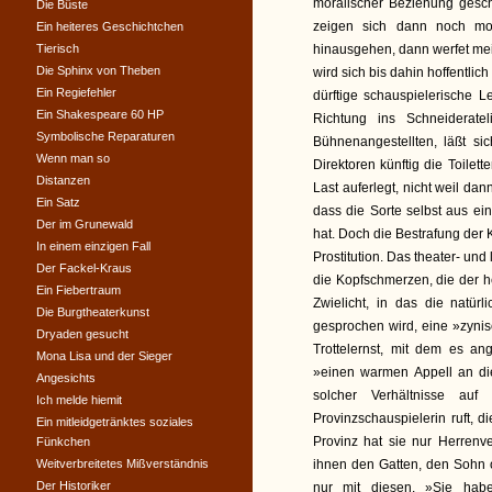
moralischer Beziehung gesch
Die Büste
zeigen sich dann noch mor
Ein heiteres Geschichtchen
Tierisch
hinausgehen, dann werfet mei
Die Sphinx von Theben
wird sich bis dahin hoffentlic
Ein Regiefehler
dürftige schauspielerische L
Ein Shakespeare 60 HP
Richtung ins Schneiderate
Symbolische Reparaturen
Bühnenangestellten, läßt si
Wenn man so
Direktoren künftig die Toilet
Distanzen
Last auferlegt, nicht weil dan
Ein Satz
dass die Sorte selbst aus ein
Der im Grunewald
hat. Doch die Bestrafung der
In einem einzigen Fall
Prostitution. Das theater- un
Der Fackel-Kraus
die Kopfschmerzen, die der 
Ein Fiebertraum
Zwielicht, in das die natü
Die Burgtheaterkunst
gesprochen wird, eine »zynis
Dryaden gesucht
Trottelernst, mit dem es ang
Mona Lisa und der Sieger
»einen warmen Appell an die
Angesichts
solcher Verhältnisse au
Ich melde hiemit
Provinzschauspielerin ruft, 
Ein mitleidgetränktes soziales
Provinz hat sie nur Herrenv
Fünkchen
Weitverbreitetes Mißverständnis
ihnen den Gatten, den Sohn 
Der Historiker
nur mit diesen. »Sie hab