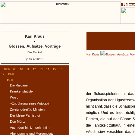
Philos
Home
Impressum
Copyright
Die Fackel
Karl Kraus
-
Glossen, Aufsätze, Vorträge
Die Fackel
Karl Kraus
Glossen, Aufsätze, Vor
(1899-1936)
1906
08
10
11
12
13
14
15
16
17
1920
1911
Die Riedauer
Krankenstatistik
der Schauspielerinnen, das
Wozu
Organisation der Ligustersch
»Entführung eines Autotaxi«
nicht ahnt, dass die Schauspi
Zweiunddreißig Minuten
möglich. Und es findet richti
Der kleine Pan ist tot
Damen, die auf der Bühne S
Don Münz
die Fähigkeit zutraut, in ei
Auch dort bin ich sehr intim
»Auch sie« verachten das »
Abendsonne und Morgenblatt