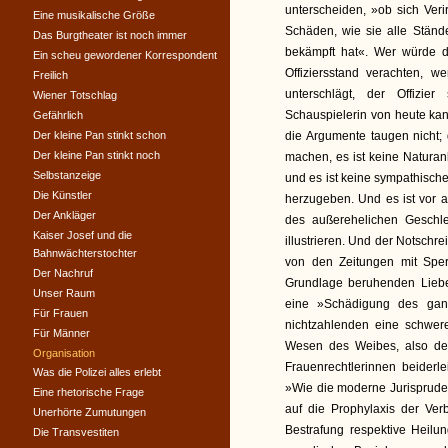
unterscheiden, »ob sich Veri
Eine musikalische Größe
Schäden, wie sie alle Ständ
Das Burgtheater ist noch immer
bekämpft hat«. Wer würde d
Ein scheu gewordener Korrespondent
Offiziersstand verachten, 
Freilich
unterschlägt, der Offizie
Wiener Totschlag
Schauspielerin von heute kan
Gefährlich
Der kleine Pan stinkt schon
die Argumente taugen nicht; 
Der kleine Pan stinkt noch
machen, es ist keine Natura
Selbstanzeige
und es ist keine sympathisch
Die Künstler
herzugeben. Und es ist vor a
Der Ankläger
des außerehelichen Geschle
Kaiser Josef und die
illustrieren. Und der Notschr
Bahnwächterstochter
von den Zeitungen mit Sperr
Der Nachruf
Grundlage beruhenden Liebes
Unser Raum
eine »Schädigung des gan
Für Frauen
nichtzahlenden eine schwer
Für Männer
Wesen des Weibes, also der
Organisation
Frauenrechtlerinnen beiderl
Was die Polizei alles erlebt
»Wie die moderne Jurisprude
Eine rhetorische Frage
auf die Prophylaxis der Ver
Unerhörte Zumutungen
Bestrafung respektive Heilu
Die Transvestiten