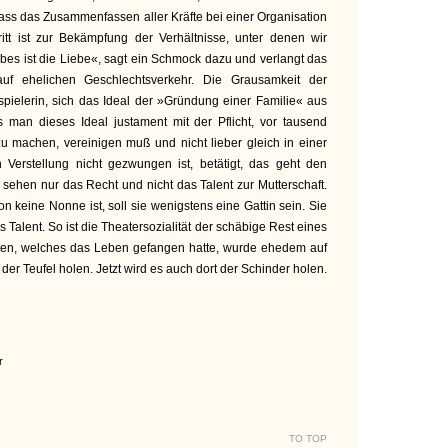
ass das Zusammenfassen aller Kräfte bei einer Organisation
ritt ist zur Bekämpfung der Verhältnisse, unter denen wir
es ist die Liebe«, sagt ein Schmock dazu und verlangt das
auf ehelichen Geschlechtsverkehr. Die Grausamkeit der
pielerin, sich das Ideal der »Gründung einer Familie« aus
man dieses Ideal justament mit der Pflicht, vor tausend
u machen, vereinigen muß und nicht lieber gleich in einer
 Verstellung nicht gezwungen ist, betätigt, das geht den
e sehen nur das Recht und nicht das Talent zur Mutterschaft.
 keine Nonne ist, soll sie wenigstens eine Gattin sein. Sie
 Talent. So ist die Theatersozialität der schäbige Rest eines
Leben, welches das Leben gefangen hatte, wurde ehedem auf
 der Teufel holen. Jetzt wird es auch dort der Schinder holen.
r
TO TOP