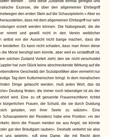
affen werden .. Sind diese Zustände einmal geregelt und
alische Exzesse, die über den allgemeinen Ehrbegriff
netwegen den ersten Stein auf die Schauspielerin.« Aber es
h herausstellen, dass mit dem allgemeinen Ehrbegriff nur sehr
eistungen erzielt werden können. Die Naturgewalt, die die
lier nimmt und gewiß nicht in den Verein weiblicher
ch selbst von der Aussicht nicht bange machen, dass die
ten beistellen. Es kann nicht schaden, dass man ihnen diese
n die Moral beruhigt sein könnte, aber weil es unstatthaft ist,
em solchen Zustand Vorteil zieht, den sie nicht verschuldet
 Kuppler hat zum Glück keine abschreckende Wirkung auf die
d lebensferne Geschwätz der Sozialpolitiker aber vermehrt nur
heutige Tag dem Kulturmenschen bringt. In dem moralischen
rlichsten Dinge getaucht werden, muß jedes Wort, das da
che« Deutung finden, die immer noch lebendiger ist als der
ehört wird. Eine zu oft genannte Frauenrechtlerin richtet
 bürgerlichen Frauen, die Schuld, die sie durch Duldung
f sich geladen, von ihrer Seele zu wälzen«. Eine
die Schauspielerin der Residenz habe eine Position: »in der
erkehr, denn die Frauen meiden sie aus Angst, sie könnte
oder gar den Bräutigam rauben«. Deshalb verkehrt sie also
en uns gelehrt«, ruft eine Dame, die mit Recht dem