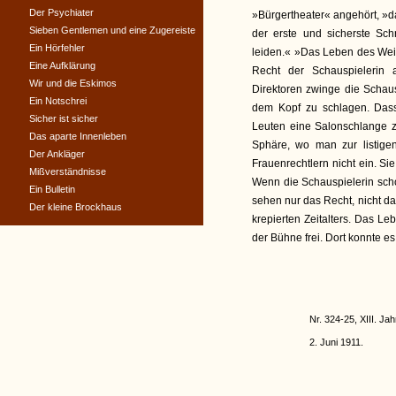
Der Psychiater
»Bürgertheater« angehört, »d
Sieben Gentlemen und eine Zugereiste
der erste und sicherste Sch
Ein Hörfehler
leiden.« »Das Leben des Weib
Eine Aufklärung
Recht der Schauspielerin 
Wir und die Eskimos
Direktoren zwinge die Schaus
Ein Notschrei
dem Kopf zu schlagen. Dass 
Sicher ist sicher
Leuten eine Salonschlange z
Das aparte Innenleben
Sphäre, wo man zur listigen
Der Ankläger
Frauenrechtlern nicht ein. Si
Mißverständnisse
Wenn die Schauspielerin schon
Ein Bulletin
sehen nur das Recht, nicht das
Der kleine Brockhaus
krepierten Zeitalters. Das 
der Bühne frei. Dort konnte es
Nr. 324-25, XIII. Jah
2. Juni 1911.