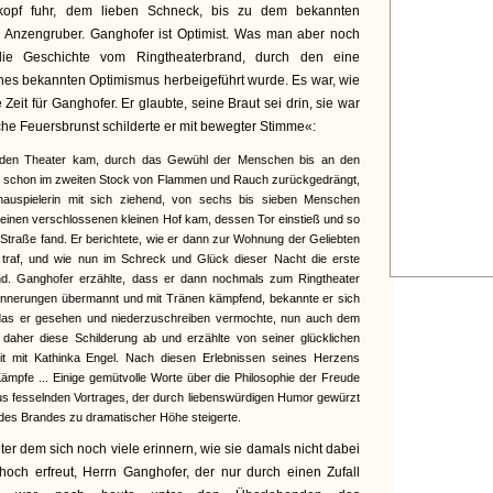
kopf fuhr, dem lieben Schneck, bis zu dem bekannten
 Anzengruber. Ganghofer ist Optimist. Was man aber noch
die Geschichte vom Ringtheaterbrand, durch den eine
es bekannten Optimismus herbeigeführt wurde. Es war, wie
Zeit für Ganghofer. Er glaubte, seine Braut sei drin, sie war
che Feuersbrunst schilderte er mit bewegter Stimme«:
nden Theater kam, durch das Gewühl der Menschen bis an den
r, schon im zweiten Stock von Flammen und Rauch zurückgedrängt,
auspielerin mit sich ziehend, von sechs bis sieben Menschen
n einen verschlossenen kleinen Hof kam, dessen Tor einstieß und so
e Straße fand. Er berichtete, wie er dann zur Wohnung der Geliebten
en traf, und wie nun im Schreck und Glück dieser Nacht die erste
and. Ganghofer erzählte, dass er dann nochmals zum Ringtheater
 Erinnerungen übermannt und mit Tränen kämpfend, bekannte er sich
das er gesehen und niederzuschreiben vermochte, nun auch dem
 daher diese Schilderung ab und erzählte von seiner glücklichen
zeit mit Kathinka Engel. Nach diesen Erlebnissen seines Herzens
 Kämpfe ... Einige gemütvolle Worte über die Philosophie der Freude
us fesselnden Vortrages, der durch liebenswürdigen Humor gewürzt
 des Brandes zu dramatischer Höhe steigerte.
er dem sich noch viele erinnern, wie sie damals nicht dabei
hoch erfreut, Herrn Ganghofer, der nur durch einen Zufall