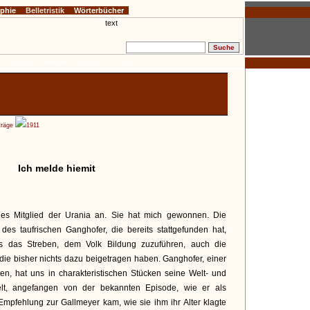
ophie
Belletristik
Wörterbücher
:
» Glossen
» Gedichte
» Aphorismen
» Notizen
träge
1911
Ich melde hiemit
iches Mitglied der Urania an. Sie hat mich gewonnen. Die
des taufrischen Ganghofer, die bereits stattgefunden hat,
s das Streben, dem Volk Bildung zuzuführen, auch die
 die bisher nichts dazu beigetragen haben. Ganghofer, einer
ten, hat uns in charakteristischen Stücken seine Welt- und
lt, angefangen von der bekannten Episode, wie er als
Empfehlung zur Gallmeyer kam, wie sie ihm ihr Alter klagte