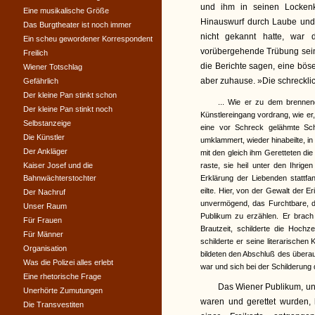
und ihm in seinen Locken
Eine musikalische Größe
Hinauswurf durch Laube und
Das Burgtheater ist noch immer
nicht gekannt hatte, war 
Ein scheu gewordener Korrespondent
vorübergehende Trübung sein
Freilich
die Berichte sagen, eine böse 
Wiener Totschlag
aber zuhause. »Die schreckli
Gefährlich
Der kleine Pan stinkt schon
... Wie er zu dem brenne
Der kleine Pan stinkt noch
Künstlereingang vordrang, wie e
Selbstanzeige
eine vor Schreck gelähmte Sch
Die Künstler
umklammert, wieder hinabeilte, i
Der Ankläger
mit den gleich ihm Geretteten di
Kaiser Josef und die
raste, sie heil unter den Ihrig
Bahnwächterstochter
Erklärung der Liebenden stattf
eilte. Hier, von der Gewalt der
Der Nachruf
unvermögend, das Furchtbare, 
Unser Raum
Publikum zu erzählen. Er brach
Für Frauen
Brautzeit, schilderte die Hoch
Für Männer
schilderte er seine literarischen
Organisation
bildeten den Abschluß des übera
Was die Polizei alles erlebt
war und sich bei der Schilderung
Eine rhetorische Frage
Das Wiener Publikum, unt
Unerhörte Zumutungen
waren und gerettet wurden, 
Die Transvestiten