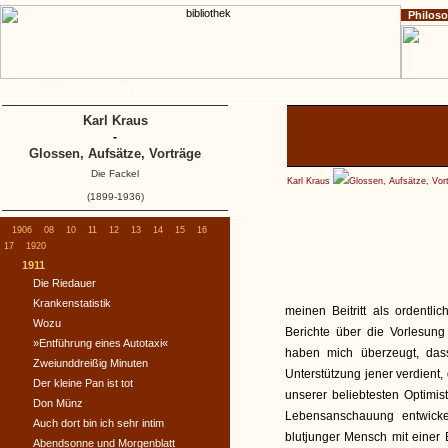
Philos
Home
Impressum
Copyright
Die Fackel
Karl Kraus
-
Glossen, Aufsätze, Vorträge
Die Fackel
Karl Kraus
Glossen, Aufsätze, Vor
(1899-1936)
1906
08
10
11
12
13
14
15
16
17
1920
1911
Die Riedauer
Krankenstatistik
meinen Beitritt als ordentl
Wozu
Berichte über die Vorlesung 
»Entführung eines Autotaxi«
haben mich überzeugt, das
Zweiunddreißig Minuten
Unterstützung jener verdient,
Der kleine Pan ist tot
unserer beliebtesten Optimis
Don Münz
Lebensanschauung entwicke
Auch dort bin ich sehr intim
blutjunger Mensch mit einer 
Abendsonne und Morgenblatt