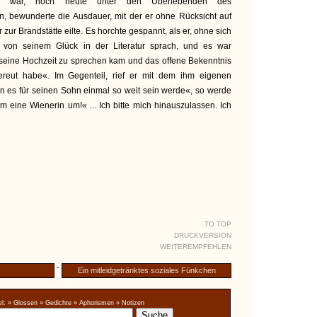
gen war, noch heute unter den Überlebenden des
n, bewunderte die Ausdauer, mit der er ohne Rücksicht auf
zur Brandstätte eilte. Es horchte gespannt, als er, ohne sich
von seinem Glück in der Literatur sprach, und es war
f seine Hochzeit zu sprechen kam und das offene Bekenntnis
ereut habe«. Im Gegenteil, rief er mit dem ihm eigenen
n es für seinen Sohn einmal so weit sein werde«, so werde
m eine Wienerin um!« ... Ich bitte mich hinauszulassen. Ich
TO TOP
DRUCKVERSION
WEITEREMPFEHLEN
-
Ein mitleidgetränktes soziales Fünkchen
l:
» Glossen
» Gedichte
» Aphorismen
» Notizen