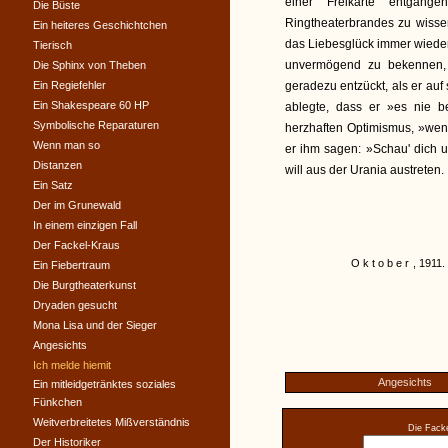
einer Freikarte entgan
Die Büste
Ringtheaterbrandes zu wisse
Ein heiteres Geschichtchen
das Liebesglück immer wieder 
Tierisch
unvermögend zu bekennen, 
Die Sphinx von Theben
Ein Regiefehler
geradezu entzückt, als er au
Ein Shakespeare 60 HP
ablegte, dass er »es nie b
Symbolische Reparaturen
herzhaften Optimismus, »wen
Wenn man so
er ihm sagen: »Schau' dich u
Distanzen
will aus der Urania austreten.
Ein Satz
Der im Grunewald
In einem einzigen Fall
Der Fackel-Kraus
Oktober
, 1911.
Ein Fiebertraum
Die Burgtheaterkunst
Dryaden gesucht
Mona Lisa und der Sieger
Angesichts
Ich melde hiemit
Angesichts
Ein mitleidgetränktes soziales
Fünkchen
Weitverbreitetes Mißverständnis
Die Facke
Der Historiker