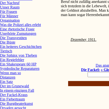
Beruf nicht zufällig anerkannt
Der Nachruf
sich trotzdem in die Lebewelt, 
Unser Raum
der Geldnot abzuhelfen. Man 
Für Frauen
man kann sogar Herrenbekannt
Für Männer
Organisation
Was die Polizei alles erlebt
Eine rhetorische Frage
Unerhörte Zumutungen
Die Transvestiten
Dezember,
1911.
Die Büste
Ein heiteres Geschichtchen
Tierisch
Die Sphinx von Theben
Ein Regiefehler
Ein Shakespeare 60 HP
Das apar
Symbolische Reparaturen
Die Fackel:
» Gl
Wenn man so
Distanzen
Ein Satz
Der im Grunewald
In einem einzigen Fall
Der Fackel-Kraus
Ein Fiebertraum
Die Burgtheaterkunst
Dryaden gesucht