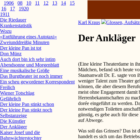
1906
08
10
11
12
13
14
15
16
17
1920
1911
Die Riedauer
Karl Kraus
Glossen, Aufsätz
Krankenstatistik
Wozu
Der Ankläger
»Entführung eines Autotaxi«
Zweiunddreißig Minuten
Der kleine Pan ist tot
Don Münz
Auch dort bin ich sehr intim
(Eine kleine Theaterdame in ih
Abendsonne und Morgenblatt
Mädchen, befand sich heute vo
Eine musikalische Größe
Staatsanwalt Dr. E. sagte von 
Das Burgtheater ist noch immer
weniger Talent zum Theater ge
Ein scheu gewordener Korrespondent
können, die aber diesem Berufe
Freilich
meist ohne Engagement damit b
Wiener Totschlag
Herrenbekanntschaften zu mache
Gefährlich
dorée eingeführt zu werden. Da
Der kleine Pan stinkt schon
notwendigen Toiletten anschaf
Der kleine Pan stinkt noch
günstig, es gebe auch für dies
Selbstanzeige
auf Abwege.
Die Künstler
Der Ankläger
Was soll das Grinsen? Das ist 
Kaiser Josef und die
handelt es sich um das Betrieb
Bahnwächterstochter