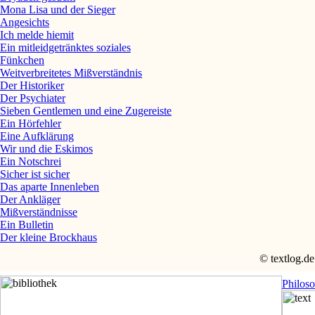
Mona Lisa und der Sieger
Angesichts
Ich melde hiemit
Ein mitleidgetränktes soziales
Fünkchen
Weitverbreitetes Mißverständnis
Der Historiker
Der Psychiater
Sieben Gentlemen und eine Zugereiste
Ein Hörfehler
Eine Aufklärung
Wir und die Eskimos
Ein Notschrei
Sicher ist sicher
Das aparte Innenleben
Der Ankläger
Mißverständnisse
Ein Bulletin
Der kleine Brockhaus
© textlog.de
Philos