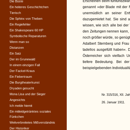
Erscheinen beim fünfundzwan
Die Büste
genannt »der Blade mit der 
Ein heiteres Geschichtchen
Tierisch
unermüdlich an seiner En
Die Sphinx von Theben
dazugemietet hat. Sie sind a
Ein Regiefehler
wissen, wie sich alle bei d
Ein Shakespeare 60 HP
den Zeitungen nennen kann, 
Symbolische Reparaturen
noch größer würde, so genügt 
Wenn man so
Adalbert Sternberg und Frau
Distanzen
tadellos ausgefüllt haben«.
Ein Satz
Österreicher sich vielfach
Der im Grunewald
tiefere Bedeutung. Bei de
In einem einzigen Fall
beispielgebenden Individualit
Der Fackel-Kraus
Ein Fiebertraum
Die Burgtheaterkunst
Dryaden gesucht
Mona Lisa und der Sieger
Nr. 315/316, XII. Ja
Angesichts
26. Januar 1911.
Ich melde hiemit
Ein mitleidgetränktes soziales
Fünkchen
Weitverbreitetes Mißverständnis
Der Historiker