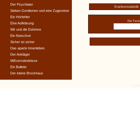
Der Psychiater
Krankenstatistik
Sieben Gentlemen und eine Zugereiste
Ein Hörfehler
Die Facke
Eine Aufklärung
Wir und die Eskimos
Ein Notschrei
Sicher ist sicher
Das aparte Innenleben
Der Ankläger
Mißverständnisse
Ein Bulletin
Der kleine Brockhaus
© tex