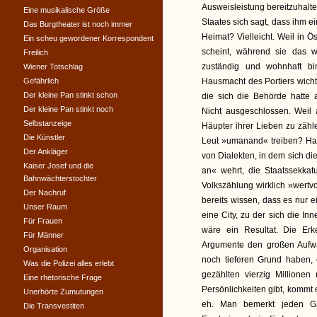
Ausweisleistung bereitzuhalt
Eine musikalische Größe
Staates sich sagt, dass ihm e
Das Burgtheater ist noch immer
Heimat? Vielleicht. Weil in Ö
Ein scheu gewordener Korrespondent
scheint, während sie das w
Freilich
zuständig und wohnhaft bi
Wiener Totschlag
Gefährlich
Hausmacht des Portiers wicht
Der kleine Pan stinkt schon
die sich die Behörde hatte
Der kleine Pan stinkt noch
Nicht ausgeschlossen. Weil 
Selbstanzeige
Häupter ihrer Lieben zu zähl
Die Künstler
Leut »umanand« treiben? Hat 
Der Ankläger
von Dialekten, in dem sich d
Kaiser Josef und die
an« wehrt, die Staatssekkat
Bahnwächterstochter
Volkszählung wirklich »wertv
Der Nachruf
bereits wissen, dass es nur e
Unser Raum
eine City, zu der sich die I
Für Frauen
wäre ein Resultat. Die Erk
Für Männer
Argumente den großen Aufwa
Organisation
noch tieferen Grund haben,
Was die Polizei alles erlebt
gezählten vierzig Millione
Eine rhetorische Frage
Persönlichkeiten gibt, kommt 
Unerhörte Zumutungen
eh. Man bemerkt jeden Gast
Die Transvestiten