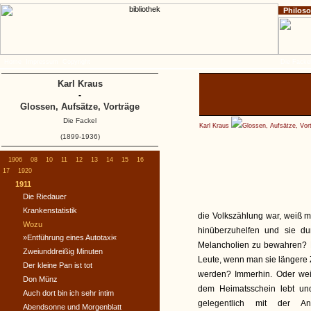
Philos
Home
Impressum
Copyright
Die Fackel
Karl Kraus
-
Glossen, Aufsätze, Vorträge
Die Fackel
Karl Kraus
Glossen, Aufsätze, Vor
(1899-1936)
1906
08
10
11
12
13
14
15
16
17
1920
1911
Die Riedauer
Krankenstatistik
die Volkszählung war, weiß m
Wozu
hinüberzuhelfen und sie d
»Entführung eines Autotaxi«
Melancholien zu bewahren? H
Zweiunddreißig Minuten
Leute, wenn man sie längere Z
Der kleine Pan ist tot
werden? Immerhin. Oder wei
Don Münz
dem Heimatsschein lebt und 
Auch dort bin ich sehr intim
gelegentlich mit der A
Abendsonne und Morgenblatt